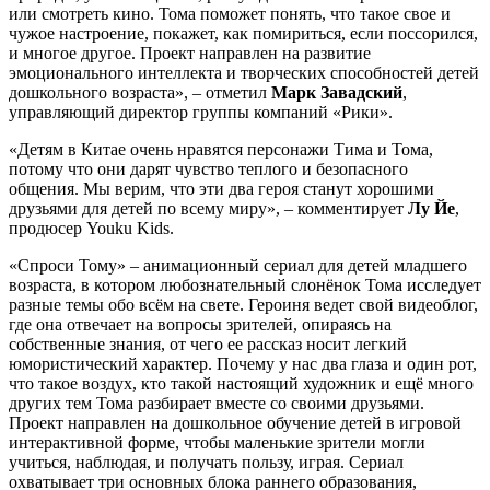
или смотреть кино. Тома поможет понять, что такое свое и
чужое настроение, покажет, как помириться, если поссорился,
и многое другое. Проект направлен на развитие
эмоционального интеллекта и творческих способностей детей
дошкольного возраста», – отметил
Марк Завадский
,
управляющий директор группы компаний «Рики».
«Детям в Китае очень нравятся персонажи Тима и Тома,
потому что они дарят чувство теплого и безопасного
общения. Мы верим, что эти два героя станут хорошими
друзьями для детей по всему миру», – комментирует
Лу Йе
,
продюсер Youku Kids.
«Спроси Тому» – анимационный сериал для детей младшего
возраста, в котором любознательный слонёнок Тома исследует
разные темы обо всём на свете. Героиня ведет свой видеоблог,
где она отвечает на вопросы зрителей, опираясь на
собственные знания, от чего ее рассказ носит легкий
юмористический характер. Почему у нас два глаза и один рот,
что такое воздух, кто такой настоящий художник и ещё много
других тем Тома разбирает вместе со своими друзьями.
Проект направлен на дошкольное обучение детей в игровой
интерактивной форме, чтобы маленькие зрители могли
учиться, наблюдая, и получать пользу, играя. Сериал
охватывает три основных блока раннего образования,