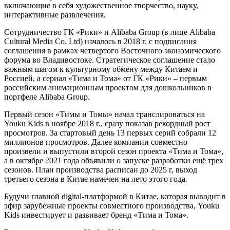
включающие в себя художественное творчество, науку,
интерактивные развлечения.
Сотрудничество ГК «Рики» и Alibaba Group (в лице Alibaba
Cultural Media Co. Ltd) началось в 2018 г. с подписания
соглашения в рамках четвертого Восточного экономического
форума во Владивостоке. Стратегическое соглашение стало
важным шагом к культурному обмену между Китаем и
Россией, а сериал «Тима и Тома» от ГК «Рики» – первым
российским анимационным проектом для дошкольников в
портфеле Alibaba Group.
Первый сезон «Тимы и Томы» начал транслироваться на
Youku Kids в ноябре 2018 г., сразу показав рекордный рост
просмотров. За стартовый день 13 первых серий собрали 12
миллионов просмотров. Далее компании совместно
произвели и выпустили второй сезон проекта «Тима и Тома»,
а в октябре 2021 года объявили о запуске разработки ещё трех
сезонов. План производства расписан до 2025 г, выход
третьего сезона в Китае намечен на лето этого года.
Будучи главной digital-платформой в Китае, которая выводит в
эфир зарубежные проекты совместного производства, Youku
Kids инвестирует и развивает бренд «Тима и Тома».