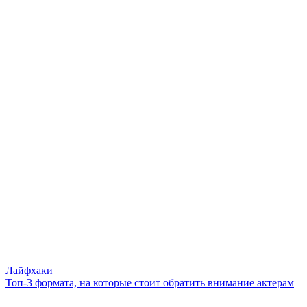
Лайфхаки
Топ-3 формата, на которые стоит обратить внимание актерам