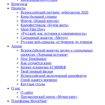
Конкурсы
Проекты
Всероссийский питчинг дебютантов 2026
Кино большой страны
Форум «Новый вектор»
Кинофестиваль «Будем жить»
Short Film Days
«Русский док: история и современность»
Сценарный конкурс «Метод»
Русские веб-сериалы: от бумеров до зумеров
Архив
Всероссийский конкурс видео о социальных
проектах «Хорошая история»
New Distribution
Как создаётся кино
Бизнес-площадка 43 ММКФ
Твой первый фильм
Всероссийский молодежный кинофорум
Герой нашего времени
Круглые столы
О нас
О сайте
Продюсерский центр «Мувистарт»
Платформа MovieStart