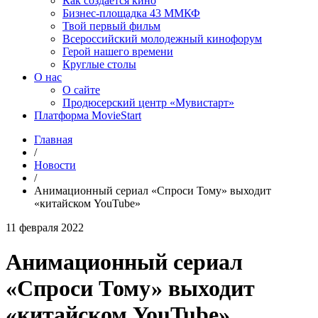
Как создаётся кино
Бизнес-площадка 43 ММКФ
Твой первый фильм
Всероссийский молодежный кинофорум
Герой нашего времени
Круглые столы
О нас
О сайте
Продюсерский центр «Мувистарт»
Платформа MovieStart
Главная
/
Новости
/
Анимационный сериал «Спроси Тому» выходит
«китайском YouTube»
11 февраля 2022
Анимационный сериал
«Спроси Тому» выходит
«китайском YouTube»