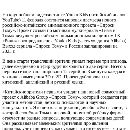
На крупнейшем видеохостинге Youku Kids (китайский аналог
YouTube) 11 февраля состоится мировая премьера нового
российско-китайского анимационного проекта «Спроси
Тому». Проект создан по мотивам мультсериала «Тима и
Тома» ведущим российским анимационным холдингом ГК
«Рики» в копродакшене с Youku Kids (часть холдинга Alibaba).
Выход сериала «Спроси Тому» в России запланирован на
2023 г.
В день старта трансляций зрители увидят первые три эпизода,
далее ежедневно в эфир будет выходить по две серии. Всего в
первом сезоне запланировано 12 серий по 3 минуты каждая в
технике совмещения 3D и 2D. Проект дублирован на
китайский, английский и русский языки.
«Китайские зрители первыми увидят наш новый совместный
проект с Alibaba Group «Спроси Тому», который создается при
участии методистов, детских психологов и научных
консультантов. Это детская энциклопедия обо всём на свете, в
которой слонёнок Тома в игровой, понятной ребёнку форме,
отвечает на разные вопросы, волнующие современных детей.
Она рассказывает маленьким зрителями про явления
природы, учит танцевать, рассуждает что интереснее – читать