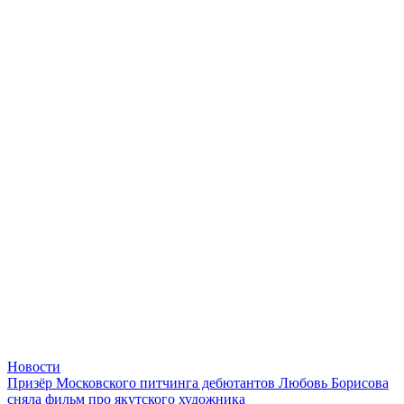
Новости
Призёр Московского питчинга дебютантов Любовь Борисова
сняла фильм про якутского художника