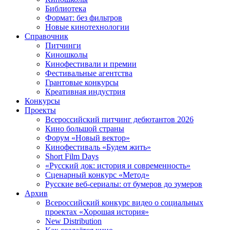
Библиотека
Формат: без фильтров
Новые кинотехнологии
Справочник
Питчинги
Киношколы
Кинофестивали и премии
Фестивальные агентства
Грантовые конкурсы
Креативная индустрия
Конкурсы
Проекты
Всероссийский питчинг дебютантов 2026
Кино большой страны
Форум «Новый вектор»
Кинофестиваль «Будем жить»
Short Film Days
«Русский док: история и современность»
Сценарный конкурс «Метод»
Русские веб-сериалы: от бумеров до зумеров
Архив
Всероссийский конкурс видео о социальных
проектах «Хорошая история»
New Distribution