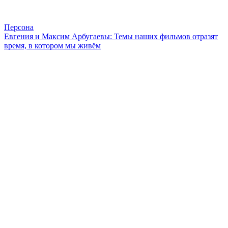
Персона
Евгения и Максим Арбугаевы: Темы наших фильмов отразят
время, в котором мы живём