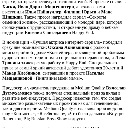
страхи, которые преследуют исполнителей. В проекте снялись
Хаски, Иван Дорн
и
Моргенштерн
, а режиссерами
выступили
Илья Найшуллер, Филипп Юрьев
и
Макс
Шишкин
. Также пресса наградила сериал «Секреты
семейной жизни», рассказывающий о молодой паре, которая
столкнулась с трудностями, и откровенную драму о вебкам-
индустрии
Евгения Сангаджиева
Happy End.
В номинации «Лучшая актриса интернет-сериала» победили
сразу две номинантки:
Оксана Акиньшина
с ролью в
многосерийной драме «Контейнер», посвященной проблемам
суррогатного материнства и социального неравенства, и
Лена
Тронина
за актерскую работу в Happy End. Специального
приза за самый яркий актерский дебют удостоился 20-летний
Макар Хлебников
, сыгравший в проекте
Натальи
Мещаниновой
«Пингвины моей мамы».
Продюсер и учредитель продакшена Medium Quality
Вячеслав
Дусмухамедов
также получил специальный приз за вклад в
развитие веб-индустрии. Продюсер известен тем, что создал
множество развлекательных проектов как для телевидения,
так и для интернета. Medium Quality возглавлял производство
шоу «Контакты», «Я себя знаю», «Что было дальше» «Внутри
Лапенко», Big Russian Boss Show и других.