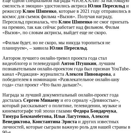
Еще одной специальной награды «ПОЕХАЛИ! За настоящую
смелость и эмоции» удостоились актриса
Юлия Пересильд
и
режиссер
Клим Шипенко
, которые в 2021 году отправились в
космос для съемок фильма «Вызов». Получая награду,
Пересильд призналась, что
Клим Шипенко
не смог приехать
на премию, так как сейчас работает над фильмом. Фильм
«Вызов», по словам актрисы, выйдет еще не скоро.
«Фильм будет, но не скоро, мы никуда торопиться не
планируем», – заявила
Юлия Пересильд
.
Автором лучшего онлайн-тревел проекта года стал
видеоблогер и телеведущий
Антон Птушкин
, лучшим
познавательным онлайн-проектом года был признан YouTube-
канал «Редакция» журналиста
Алексея Пивоварова
, а
победителем в номинации «Развлекательное онлайн-шоу
года» стал проект «Что было дальше?».
Награда за лучший документальный онлайн-проект года
досталась
Сергею Минаеву
и его сериалу «Девяностые»,
который рассказывает о политике, телевидении, музыке и
кинематографе той эпохи глазами
Федора Бондарчука
,
Тимура Бекмамбетова, Ильи Лагутенко, Алексея
Венедиктова
,
Константина Эрнста
и других известных
личностей, которые сыграли важную роль для нашей страны в
90-е.