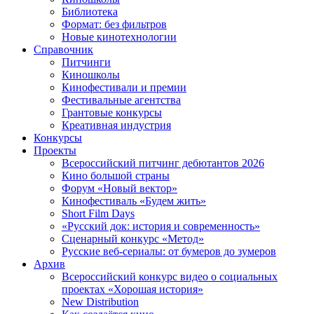
Библиотека
Формат: без фильтров
Новые кинотехнологии
Справочник
Питчинги
Киношколы
Кинофестивали и премии
Фестивальные агентства
Грантовые конкурсы
Креативная индустрия
Конкурсы
Проекты
Всероссийский питчинг дебютантов 2026
Кино большой страны
Форум «Новый вектор»
Кинофестиваль «Будем жить»
Short Film Days
«Русский док: история и современность»
Сценарный конкурс «Метод»
Русские веб-сериалы: от бумеров до зумеров
Архив
Всероссийский конкурс видео о социальных
проектах «Хорошая история»
New Distribution