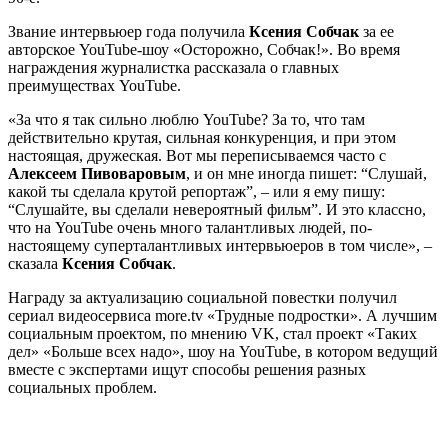
Звание интервьюер года получила
Ксения Собчак
за ее
авторское YouTube-шоу «Осторожно, Собчак!». Во время
награждения журналистка рассказала о главных
преимуществах YouTubе.
«За что я так сильно люблю YouTube? За то, что там
действительно крутая, сильная конкуренция, и при этом
настоящая, дружеская. Вот мы переписываемся часто с
Алексеем Пивоваровым
, и он мне иногда пишет: “Слушай,
какой ты сделала крутой репортаж”, – или я ему пишу:
“Слушайте, вы сделали невероятный фильм”. И это классно,
что на YouTube очень много талантливых людей, по-
настоящему суперталантливых интервьюеров в том числе», –
сказала
Ксения Собчак
.
Награду за актуализацию социальной повестки получил
сериал видеосервиса more.tv «Трудные подростки». А лучшим
социальным проектом, по мнению VK, стал проект «Таких
дел» «Больше всех надо», шоу на YouTube, в котором ведущий
вместе с экспертами ищут способы решения разных
социальных проблем.