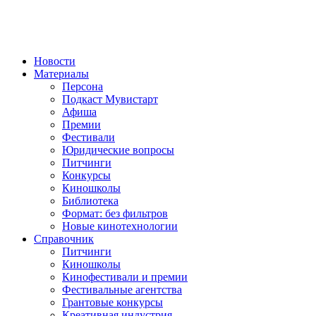
Новости
Материалы
Персона
Подкаст Мувистарт
Афиша
Премии
Фестивали
Юридические вопросы
Питчинги
Конкурсы
Киношколы
Библиотека
Формат: без фильтров
Новые кинотехнологии
Справочник
Питчинги
Киношколы
Кинофестивали и премии
Фестивальные агентства
Грантовые конкурсы
Креативная индустрия