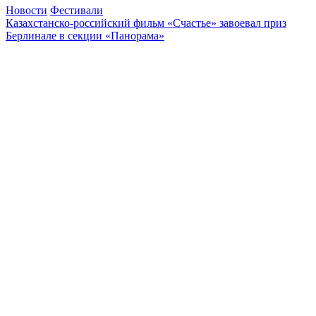
Новости
Фестивали
Кaзaхстaнско-российский фильм «Счaстье» завоевал приз
Берлинале в секции «Панорама»