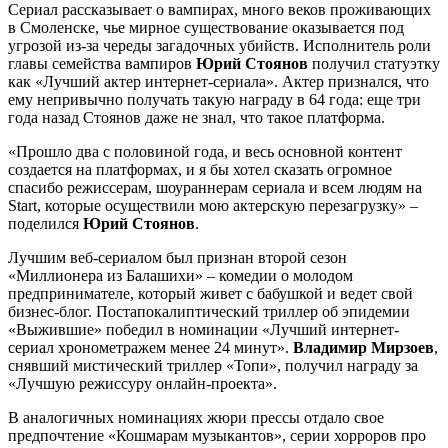
Сериал рассказывает о вампирах, много веков проживающих
в Смоленске, чье мирное существование оказывается под
угрозой из-за череды загадочных убийств. Исполнитель роли
главы семейства вампиров
Юрий Стоянов
получил статуэтку
как «Лучший актер интернет-сериала». Актер признался, что
ему непривычно получать такую награду в 64 года: еще три
года назад Стоянов даже не знал, что такое платформа.
«Прошло два с половиной года, и весь основной контент
создается на платформах, и я бы хотел сказать огромное
спасибо режиссерам, шоураннерам сериала и всем людям на
Start, которые осуществили мою актерскую перезагрузку» –
поделился
Юрий Стоянов
.
Лучшим веб-сериалом был признан второй сезон
«Миллионера из Балашихи» – комедии о молодом
предпринимателе, который живет с бабушкой и ведет свой
бизнес-блог. Постапокалиптический триллер об эпидемии
«Выжившие» победил в номинации «Лучший интернет-
сериал хронометражем менее 24 минут».
Владимир Мирзоев
,
снявший мистический триллер «Топи», получил награду за
«Лучшую режиссуру онлайн-проекта».
В аналогичных номинациях жюри прессы отдало свое
предпочтение «Кошмарам музыкантов», серии хорроров про