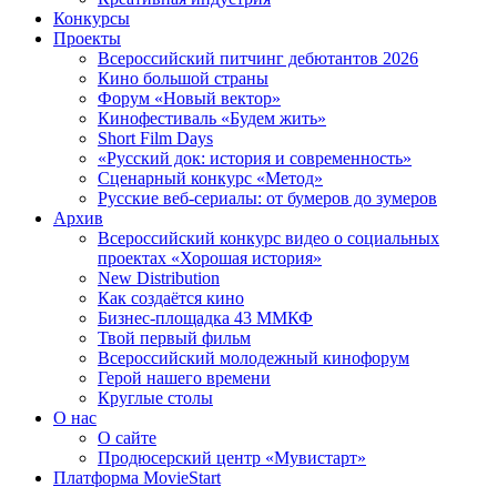
Конкурсы
Проекты
Всероссийский питчинг дебютантов 2026
Кино большой страны
Форум «Новый вектор»
Кинофестиваль «Будем жить»
Short Film Days
«Русский док: история и современность»
Сценарный конкурс «Метод»
Русские веб-сериалы: от бумеров до зумеров
Архив
Всероссийский конкурс видео о социальных
проектах «Хорошая история»
New Distribution
Как создаётся кино
Бизнес-площадка 43 ММКФ
Твой первый фильм
Всероссийский молодежный кинофорум
Герой нашего времени
Круглые столы
О нас
О сайте
Продюсерский центр «Мувистарт»
Платформа MovieStart