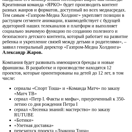
Креативная команда «ЯРКО» будет производить контент
разных жанров и форматов, доступный во всех медиасредах.
Тем самым «Газпром-Медиа Холдинг» укрепляет позиции в
растущем сегменте анимации, взаимодействует с будущей
аудиторией наших телеканалов и платформ и выполняет
социально значимую функцию по созданию полезного и
безопасного детского контента, который работает на развитие
ребенка и укрепление связей между детьми и родителями», –
заявил генеральный директор «Газпром-Медиа Холдинга»
Александр Жаров.
Компания будет развивать имеющиеся бренды и новые
франшизы. В разработке и производстве находятся 12
проектов, которые ориентированы на детей до 12 лет, в том
числе:
сериалы «Спорт Тоша» и «Команда Матч» по заказу
«Матч ТВ»
сериал «Петр I. Факты и мифы», приуроченный к 350-
летию со дня рождения Петра I
сериал «Лесенка знаний: мастерство» по заказу
RUTUBE
«Ботики»
«Улетная доставка»
перезапуск проекта «Дракоша Тоша»