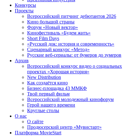
Конкурсы
Проекты
Всероссийский питчинг дебютантов 2026
Кино большой страны
Форум «Новый вектор»
Кинофестиваль «Будем жить»
Short Film Days
«Русский док: история и современность»
Сценарный конкурс «Метод»
Русские веб-сериалы: от бумеров до зумеров
Архив
Всероссийский конкурс видео о социальных
проектах «Хорошая история»
New Distribution
Как создаётся кино
Бизнес-площадка 43 ММКФ
Твой первый фильм
Всероссийский молодежный кинофорум
Герой нашего времени
Круглые столы
О нас
О сайте
Продюсерский центр «Мувистарт»
Платформа MovieStart