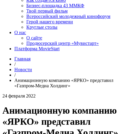
Как создаётся кино
Бизнес-площадка 43 ММКФ
Твой первый фильм
Всероссийский молодежный кинофорум
Герой нашего времени
Круглые столы
О нас
О сайте
Продюсерский центр «Мувистарт»
Платформа MovieStart
Главная
/
Новости
/
Анимационную компанию «ЯРКО» представил
«Газпром-Медиа Холдинг»
24 февраля 2022
Анимационную компанию
«ЯРКО» представил
«Газпром-Медиа Холдинг»