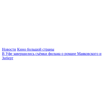
Новости
Кино большой страны
В Уфе завершились съёмки фильма о романе Маяковского и
Зиберт