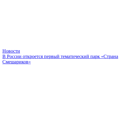
Новости
В России откроется первый тематический парк «Страна
Смешариков»