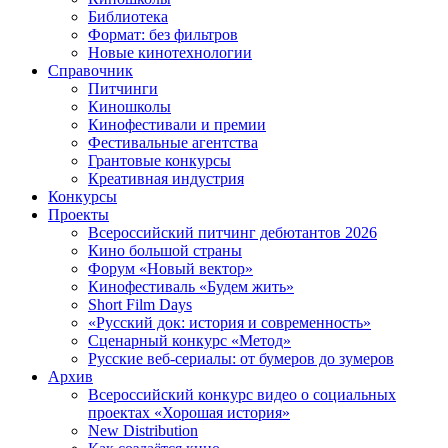
Библиотека
Формат: без фильтров
Новые кинотехнологии
Справочник
Питчинги
Киношколы
Кинофестивали и премии
Фестивальные агентства
Грантовые конкурсы
Креативная индустрия
Конкурсы
Проекты
Всероссийский питчинг дебютантов 2026
Кино большой страны
Форум «Новый вектор»
Кинофестиваль «Будем жить»
Short Film Days
«Русский док: история и современность»
Сценарный конкурс «Метод»
Русские веб-сериалы: от бумеров до зумеров
Архив
Всероссийский конкурс видео о социальных
проектах «Хорошая история»
New Distribution