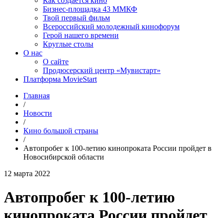
Как создаётся кино
Бизнес-площадка 43 ММКФ
Твой первый фильм
Всероссийский молодежный кинофорум
Герой нашего времени
Круглые столы
О нас
О сайте
Продюсерский центр «Мувистарт»
Платформа MovieStart
Главная
/
Новости
/
Кино большой страны
/
Автопробег к 100-летию кинопроката России пройдет в
Новосибирской области
12 марта 2022
Автопробег к 100-летию
кинопроката России пройдет