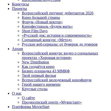
Конкурсы
Проекты
Всероссийский питчинг дебютантов 2026
Кино большой страны
Форум «Новый вектор»
Кинофестиваль «Будем жить»
Short Film Days
«Русский док: история и современность»
Сценарный конкурс «Метод»
Русские веб-сериалы: от бумеров до зумеров
Архив
Всероссийский конкурс видео о социальных
проектах «Хорошая история»
New Distribution
Как создаётся кино
Бизнес-площадка 43 ММКФ
Твой первый фильм
Всероссийский молодежный кинофорум
Герой нашего времени
Круглые столы
О нас
О сайте
Продюсерский центр «Мувистарт»
Платформа MovieStart