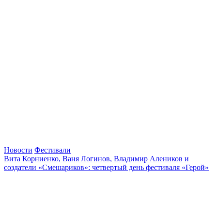
Новости
Фестивали
Вита Корниенко, Ваня Логинов, Владимир Алеников и
создатели «Смешариков»: четвертый день фестиваля «Герой»