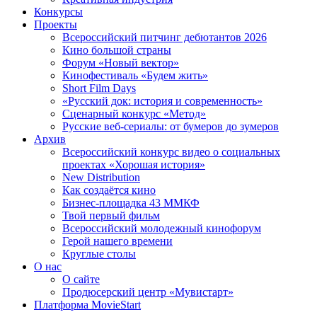
Конкурсы
Проекты
Всероссийский питчинг дебютантов 2026
Кино большой страны
Форум «Новый вектор»
Кинофестиваль «Будем жить»
Short Film Days
«Русский док: история и современность»
Сценарный конкурс «Метод»
Русские веб-сериалы: от бумеров до зумеров
Архив
Всероссийский конкурс видео о социальных
проектах «Хорошая история»
New Distribution
Как создаётся кино
Бизнес-площадка 43 ММКФ
Твой первый фильм
Всероссийский молодежный кинофорум
Герой нашего времени
Круглые столы
О нас
О сайте
Продюсерский центр «Мувистарт»
Платформа MovieStart