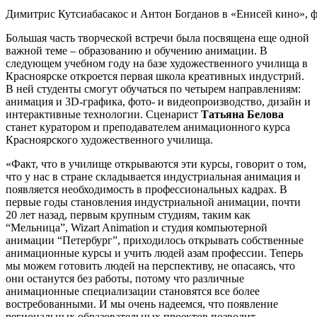
Димитрис Кутсиабасакос и Антон Богданов в «Енисей кино», ф
Большая часть творческой встречи была посвящена еще одной
важной теме – образованию и обучению анимации. В
следующем учебном году на базе художественного училища в
Красноярске откроется первая школа креативных индустрий.
В ней студенты смогут обучаться по четырем направлениям:
анимация и 3D-графика, фото- и видеопроизводство, дизайн и
интерактивные технологии. Сценарист
Татьяна Белова
станет куратором и преподавателем анимационного курса
Красноярского художественного училища.
«Факт, что в училище открываются эти курсы, говорит о том,
что у нас в стране складывается индустриальная анимация и
появляется необходимость в профессиональных кадрах. В
первые годы становления индустриальной анимации, почти
20 лет назад, первым крупным студиям, таким как
“Мельница”, Wizart Animation и студия компьютерной
анимации “Петербург”, приходилось открывать собственные
анимационные курсы и учить людей азам профессии. Теперь
мы можем готовить людей на перспективу, не опасаясь, что
они останутся без работы, потому что различные
анимационные специализации становятся все более
востребованными. И мы очень надеемся, что появление
региональных образовательных проектов позволит