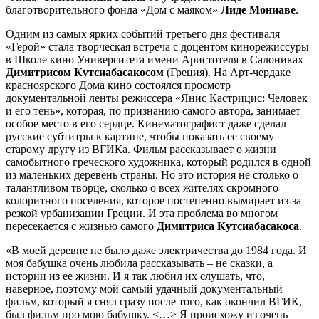
благотворительного фонда «Дом с маяком»
Лиде
Мониаве
.
Одним из самых ярких событий третьего дня фестиваля
«Герой» стала творческая встреча с доцентом кинорежиссуры
в Школе кино Университета имени Аристотеля в Салониках
Димитрисом Кутсиабасакосом
(Греция). На Арт-чердаке
красноярского Дома кино состоялся просмотр
документальной ленты режиссера «Янис Кастрицис: Человек
и его тень», которая, по признанию самого автора, занимает
особое место в его сердце. Кинематографист даже сделал
русские субтитры к картине, чтобы показать ее своему
старому другу из ВГИКа. Фильм рассказывает о жизни
самобытного греческого художника, который родился в одной
из маленьких деревень страны. Но это история не столько о
талантливом творце, сколько о всех жителях скромного
колоритного поселения, которое постепенно вымирает из-за
резкой урбанизации Греции. И эта проблема во многом
пересекается с жизнью самого
Димитриса Кутсиабасакоса
.
«В моей деревне не было даже электричества до 1984 года. И
моя бабушка очень любила рассказывать – не сказки, а
истории из ее жизни. И я так любил их слушать, что,
наверное, поэтому мой самый удачный документальный
фильм, который я снял сразу после того, как окончил ВГИК,
был фильм про мою бабушку. <…> Я происхожу из очень