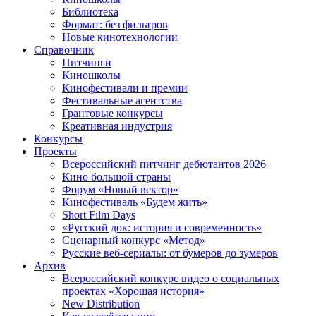
Библиотека
Формат: без фильтров
Новые кинотехнологии
Справочник
Питчинги
Киношколы
Кинофестивали и премии
Фестивальные агентства
Грантовые конкурсы
Креативная индустрия
Конкурсы
Проекты
Всероссийский питчинг дебютантов 2026
Кино большой страны
Форум «Новый вектор»
Кинофестиваль «Будем жить»
Short Film Days
«Русский док: история и современность»
Сценарный конкурс «Метод»
Русские веб-сериалы: от бумеров до зумеров
Архив
Всероссийский конкурс видео о социальных
проектах «Хорошая история»
New Distribution