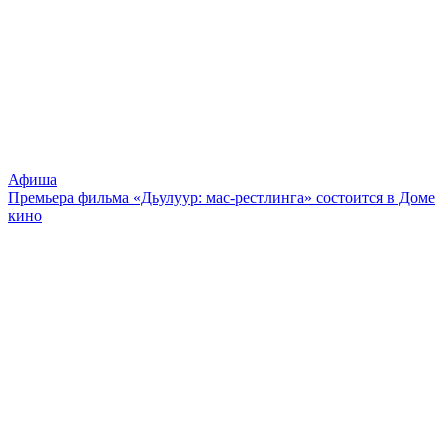
Афиша
Премьера фильма «Дьулуур: мас-рестлинга» состоится в Доме
кино