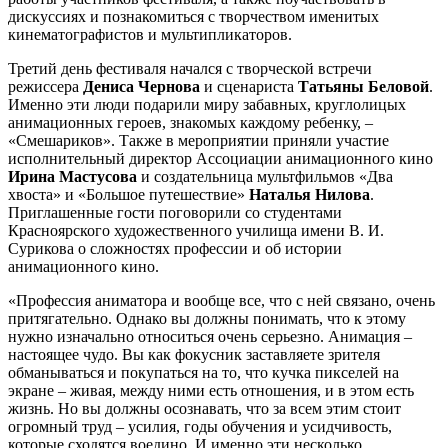
дискуссиях и познакомиться с творчеством именитых
кинематографистов и мультипликаторов.
Третий день фестиваля начался с творческой встречи
режиссера
Дениса
Чернова
и сценариста
Татьяны Беловой
.
Именно эти люди подарили миру забавных, круглолицых
анимационных героев, знакомых каждому ребенку, –
«Смешариков». Также в мероприятии приняли участие
исполнительный директор Ассоциации анимационного кино
Ирина Мастусова
и создательница мультфильмов «Два
хвоста» и «Большое путешествие»
Наталья Нилова
.
Приглашенные гости поговорили со студентами
Красноярского художественного училища имени В. И.
Сурикова о сложностях профессии и об истории
анимационного кино.
«Профессия аниматора и вообще все, что с ней связано, очень
притягательно. Однако вы должны понимать, что к этому
нужно изначально относиться очень серьезно. Анимация –
настоящее чудо. Вы как фокусник заставляете зрителя
обманываться и покупаться на то, что кучка пикселей на
экране – живая, между ними есть отношения, и в этом есть
жизнь. Но вы должны осознавать, что за всем этим стоит
огромный труд – усилия, годы обучения и усидчивость,
которые сходятся воедино. И именно эти несколько