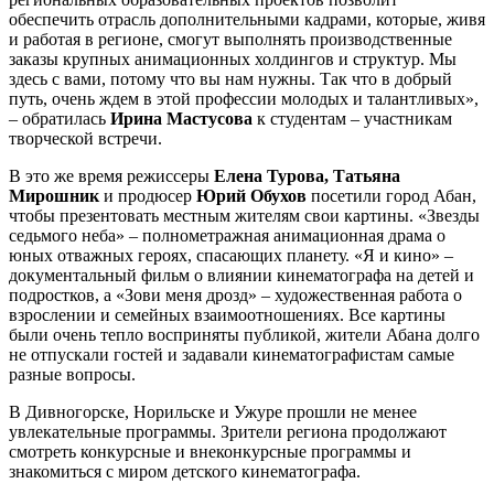
обеспечить отрасль дополнительными кадрами, которые, живя
и работая в регионе, смогут выполнять производственные
заказы крупных анимационных холдингов и структур. Мы
здесь с вами, потому что вы нам нужны. Так что в добрый
путь, очень ждем в этой профессии молодых и талантливых»,
– обратилась
Ирина Мастусова
к студентам – участникам
творческой встречи.
В это же время режиссеры
Елена Турова, Татьяна
Мирошник
и продюсер
Юрий Обухов
посетили город Абан,
чтобы презентовать местным жителям свои картины. «Звезды
седьмого неба» – полнометражная анимационная драма о
юных отважных героях, спасающих планету. «Я и кино» –
документальный фильм о влиянии кинематографа на детей и
подростков, а «Зови меня дрозд» – художественная работа о
взрослении и семейных взаимоотношениях. Все картины
были очень тепло восприняты публикой, жители Абана долго
не отпускали гостей и задавали кинематографистам самые
разные вопросы.
В Дивногорске, Норильске и Ужуре прошли не менее
увлекательные программы. Зрители региона продолжают
смотреть конкурсные и внеконкурсные программы и
знакомиться с миром детского кинематографа.