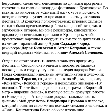
Безусловно, самая многочисленная по фильмам программа
состоялась на главной площадке фестиваля в Красноярске. Во
всех залах кинотеатра «Синема Парк» с утра и до самого
позднего вечера с успехом проходили показы участников
фестиваля. В конкурсе полнометражных игровых фильмов
сегодня были представлены работы как российских, так и
зарубежных авторов. Многие режиссеры, кинокритики,
продюсеры специально приехали в Красноярск, чтобы
презентовать картины и обсудить их вместе со зрителями. В
их числе – иранский автор
Араш Саджади Фарид
,
режиссеры
Дарья Биневская
и
Антон Богданов
, а также
ведущий подкаста «Великая иллюзия»
Алексей Соловьев
.
Отдельно стоит отметить документальную программу
фестиваля. Сегодня она началась с просмотра фильмов,
посвященным году культурного наследия народов России.
Показ сопровождал известный мультипликатор и художник
Владимир Тарасов
, создатель проектов «Время, вперед»,
«Контакт», «Ковбои в городе» и нескольких эпизодов «Ну,
погоди!». Также была представлена программа «Короткий
метр – широкий смысл», в которую вошли сразу три работы
из Нидерландов. А закрывали документальные показы
фильмы «Мой друг йети»
Владимира Кривова
о человеке,
который посвятил свою жизнь поискам снежного человека, и
«Лида»
Константина
Райха
об учредительнице