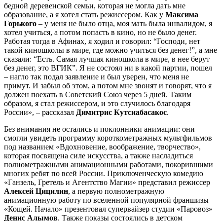
бедной деревенской семьи, которая не могла дать мне
образование, а я хотел стать режиссером. Как у
Максима
Горького
– у меня не было отца, моя мать была инвалидом, я
хотел учиться, а потом попасть в кино, но не было денег.
Работая тогда в Афинах, я ходил и говорил: “Господи, нет
такой киношколы в мире, где можно учиться без денег!”, а мне
сказали: “Есть. Самая лучшая киношкола в мире, в нее берут
без денег, это ВГИК”. Я не состоял ни в какой партии, пошел
– нагло так подал заявление и был уверен, что меня не
примут. И забыл об этом, а потом мне звонят и говорят, что я
должен поехать в Советский Союз через 5 дней. Таким
образом, я стал режиссером, и это случилось благодаря
России», – рассказал
Димитрис Кутсиабасакос
.
Без внимания не остались и поклонники анимации: они
смогли увидеть программу короткометражных мультфильмов
под названием «Вдохновение, воображение, творчество»,
которая посвящена силе искусства, а также насладиться
полнометражными анимационными работами, покорившими
многих ребят по всей России. Приключенческую комедию
«Ганзель, Гретель и Агентство Магии» представил режиссер
Алексей Цицилин
, а первую полнометражную
анимационную работу по вселенной популярной франшизы
«Кощей. Начало» презентовал супервайзер студии «Паровоз»
Денис Алымов
. Также показы состоялись в детском