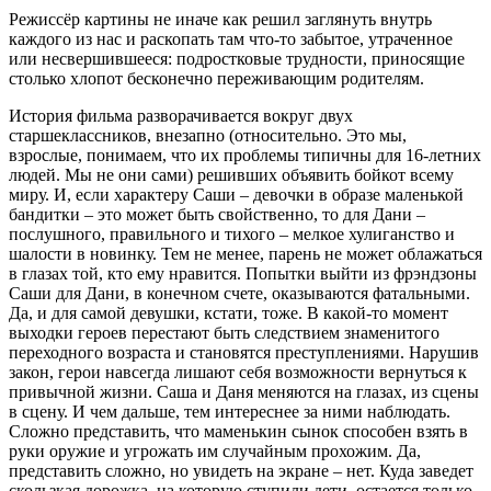
Режиссёр картины не иначе как решил заглянуть внутрь
каждого из нас и раскопать там что-то забытое, утраченное
или несвершившееся: подростковые трудности, приносящие
столько хлопот бесконечно переживающим родителям.
История фильма разворачивается вокруг двух
старшеклассников, внезапно (относительно. Это мы,
взрослые, понимаем, что их проблемы типичны для 16-летних
людей. Мы не они сами) решивших объявить бойкот всему
миру. И, если характеру Саши – девочки в образе маленькой
бандитки – это может быть свойственно, то для Дани –
послушного, правильного и тихого – мелкое хулиганство и
шалости в новинку. Тем не менее, парень не может облажаться
в глазах той, кто ему нравится. Попытки выйти из фрэндзоны
Саши для Дани, в конечном счете, оказываются фатальными.
Да, и для самой девушки, кстати, тоже. В какой-то момент
выходки героев перестают быть следствием знаменитого
переходного возраста и становятся преступлениями. Нарушив
закон, герои навсегда лишают себя возможности вернуться к
привычной жизни. Саша и Даня меняются на глазах, из сцены
в сцену. И чем дальше, тем интереснее за ними наблюдать.
Сложно представить, что маменькин сынок способен взять в
руки оружие и угрожать им случайным прохожим. Да,
представить сложно, но увидеть на экране – нет. Куда заведет
скользкая дорожка, на которую ступили дети, остается только