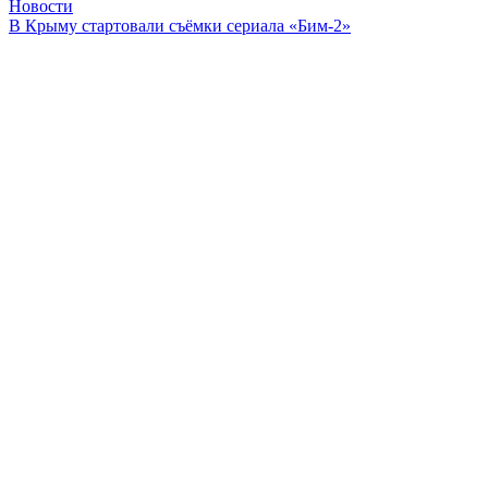
Новости
В Крыму стартовали съёмки сериала «Бим-2»