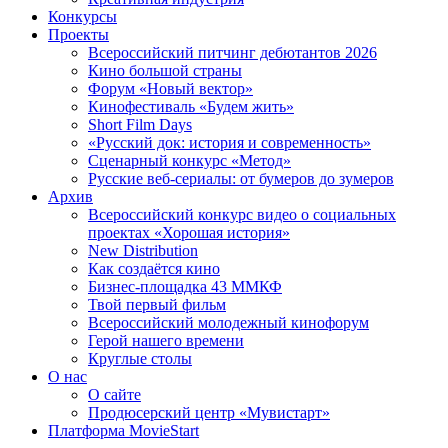
Конкурсы
Проекты
Всероссийский питчинг дебютантов 2026
Кино большой страны
Форум «Новый вектор»
Кинофестиваль «Будем жить»
Short Film Days
«Русский док: история и современность»
Сценарный конкурс «Метод»
Русские веб-сериалы: от бумеров до зумеров
Архив
Всероссийский конкурс видео о социальных
проектах «Хорошая история»
New Distribution
Как создаётся кино
Бизнес-площадка 43 ММКФ
Твой первый фильм
Всероссийский молодежный кинофорум
Герой нашего времени
Круглые столы
О нас
О сайте
Продюсерский центр «Мувистарт»
Платформа MovieStart