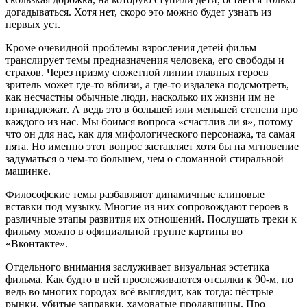
догадываться. Хотя нет, скоро это можно будет узнать из
первых уст.
Кроме очевидной проблемы взросления детей фильм
транслирует темы предназначения человека, его свободы и
страхов. Через призму сюжетной линии главных героев
зритель может где-то вблизи, а где-то издалека подсмотреть,
как несчастны обычные люди, насколько их жизни им не
принадлежат. А ведь это в большей или меньшей степени про
каждого из нас. Мы боимся вопроса «счастлив ли я», потому
что он для нас, как для мифологического персонажа, та самая
пята. Но именно этот вопрос заставляет хотя бы на мгновение
задуматься о чем-то большем, чем о сломанной стиральной
машинке.
Философские темы разбавляют динамичные клиповые
вставки под музыку. Многие из них сопровождают героев в
различные этапы развития их отношений. Послушать треки к
фильму можно в официальной группе картины во
«Вконтакте».
Отдельного внимания заслуживает визуальная эстетика
фильма. Как будто в ней прослеживаются отсылки к 90-м, но
ведь во многих городах всё выглядит, как тогда: пёстрые
рынки, убитые заправки, хамоватые продавщицы. Про