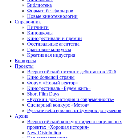
Библиотека
Формат: без фильтров
Новые кинотехнологии
Справочник
Питчинги
Киношколы
Кинофестивали и премии
Фестивальные агентства
Грантовые конкурсы
Креативная индустрия
Конкурсы
Проекты
Всероссийский питчинг дебютантов 2026
Кино большой страны
Форум «Новый вектор»
Кинофестиваль «Будем жить»
Short Film Days
«Русский док: история и современность»
Сценарный конкурс «Метод»
Русские веб-сериалы: от бумеров до зумеров
Архив
Всероссийский конкурс видео о социальных
проектах «Хорошая история»
New Distribution