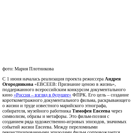
фото: Мария Плотникова
С 1 июня началась реализация проекта режиссера
Андрея
Огородникова
«ЕВСЕЕВ: Признание ценою в жизнь»,
поддержанного всероссийским конкурсом документального
кино
«Россия – взгляд в будущее»
ФПРК. Его цель – создание
короткометражного документального фильма, раскрывающего
о жизни и труде известного марийского этнографа,
собирателя, музейного работника
Тимофея Евсеева
через
символизм, образы и метафоры. Это фильм-поэзия с
созданием ряда художественно-игровых эпизодов, значимых
событий жизни Евсеева. Между переломными
реконструированными эпизодами фильм сопровождается