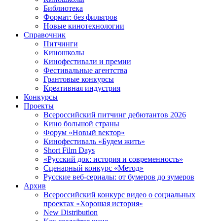
Библиотека
Формат: без фильтров
Новые кинотехнологии
Справочник
Питчинги
Киношколы
Кинофестивали и премии
Фестивальные агентства
Грантовые конкурсы
Креативная индустрия
Конкурсы
Проекты
Всероссийский питчинг дебютантов 2026
Кино большой страны
Форум «Новый вектор»
Кинофестиваль «Будем жить»
Short Film Days
«Русский док: история и современность»
Сценарный конкурс «Метод»
Русские веб-сериалы: от бумеров до зумеров
Архив
Всероссийский конкурс видео о социальных
проектах «Хорошая история»
New Distribution