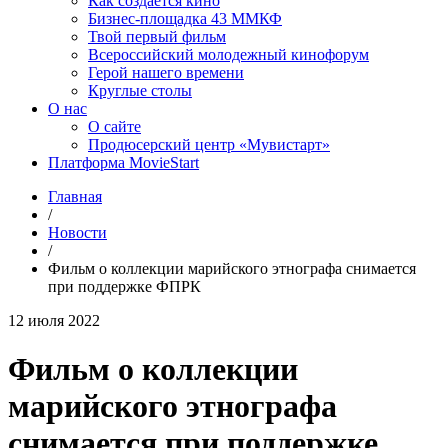
Как создаётся кино
Бизнес-площадка 43 ММКФ
Твой первый фильм
Всероссийский молодежный кинофорум
Герой нашего времени
Круглые столы
О нас
О сайте
Продюсерский центр «Мувистарт»
Платформа MovieStart
Главная
/
Новости
/
Фильм о коллекции марийского этнографа снимается
при поддержке ФПРК
12 июля 2022
Фильм о коллекции
марийского этнографа
снимается при поддержке