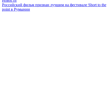
Новости
Российский фильм признан лучшим на фестивале Short to the
point в Румынии