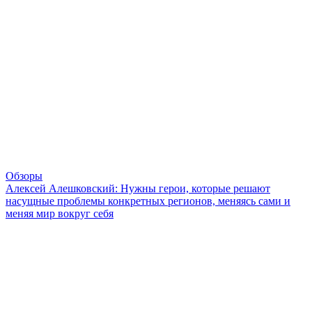
Обзоры
Алексей Алешковский: Нужны герои, которые решают
насущные проблемы конкретных регионов, меняясь сами и
меняя мир вокруг себя