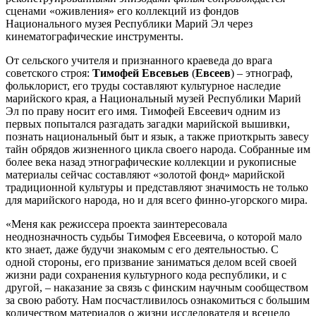
сценами «оживления» его коллекций из фондов
Национального музея Республики Марий Эл через
кинематографические инструменты.
От сельского учителя и признанного краеведа до врага
советского строя:
Тимофей
Евсевьев
(
Евсеев
) – этнограф,
фольклорист, его труды составляют культурное наследие
марийского края, а Национальный музей Республики Марий
Эл по праву носит его имя. Тимофей Евсеевич одним из
первых попытался разгадать загадки марийской вышивки,
познать национальный быт и язык, а также приоткрыть завесу
тайн обрядов жизненного цикла своего народа. Собранные им
более века назад этнографические коллекции и рукописные
материалы сейчас составляют «золотой фонд» марийской
традиционной культуры и представляют значимость не только
для марийского народа, но и для всего финно-угорского мира.
«Меня как режиссера проекта заинтересовала
неоднозначность судьбы Тимофея Евсеевича, о которой мало
кто знает, даже будучи знакомым с его деятельностью. С
одной стороны, его призвание заниматься делом всей своей
жизни ради сохранения культурного кода республики, и с
другой, – наказание за связь с финским научным сообществом
за свою работу. Нам посчастливилось ознакомиться с большим
количеством материалов о жизни исследователя и всецело