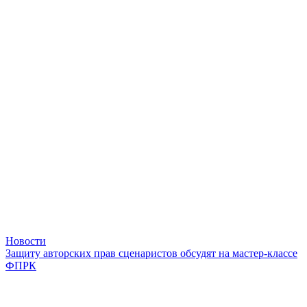
Новости
Защиту авторских прав сценаристов обсудят на мастер-классе
ФПРК