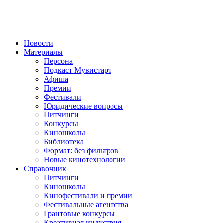
Новости
Материалы
Персона
Подкаст Мувистарт
Афиша
Премии
Фестивали
Юридические вопросы
Питчинги
Конкурсы
Киношколы
Библиотека
Формат: без фильтров
Новые кинотехнологии
Справочник
Питчинги
Киношколы
Кинофестивали и премии
Фестивальные агентства
Грантовые конкурсы
Креативная индустрия