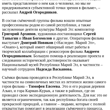
иметь представление о нем как о человеке, но мы не
придерживаемся субъективной точки зрения в фильме», –
рассказал
Андрей
Огородников
.
В состав съёмочной группы фильма вошли опытные
профессионалы родом из самой республики, а также
заслуженные деятели культуры Марий Эл: композитор
Григорий Архипов
, художники-постановщики
Сергей
Таныгин
и
Иван Богомолов
и другие. Оператором фильма
выступает
Дмитрий Новиков
(«Наследие. Марий Эл»,
«Онаен»), который имеет обширный опыт работы в
творческой коллаборации с режиссером фильма
Андреем
Огородниковым
. Большую помощь в реализации проекта и
следовании исторической достоверности оказывает
Национальный музей Республики Марий Эл, в частности –
научный сотрудник
Надежда Васканова.
Съёмки фильма проводятся в Республике Марий Эл, в
частности на символичных местах из летописи жизни самого
героя фильма –
Тимофея
Евсеева
. Это и его родная деревня
Азьял, и гора Карман-Курык, а также в районах, где он
проводил свою экспедиционную деятельность. Для нас это не
является ограничением, так как республика богата своей
прекрасной природой, а главное – людьми, которые с полной
открытостью помогают в реализации съёмочного процесса.