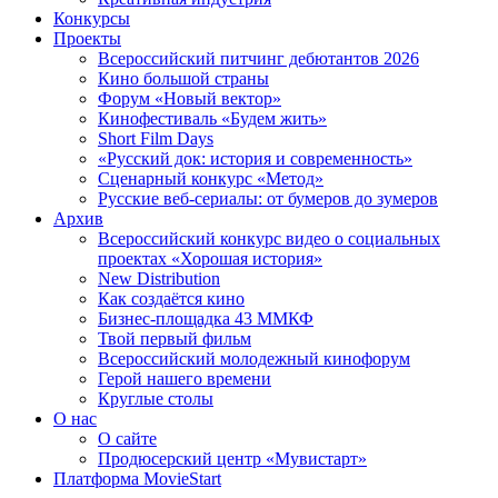
Конкурсы
Проекты
Всероссийский питчинг дебютантов 2026
Кино большой страны
Форум «Новый вектор»
Кинофестиваль «Будем жить»
Short Film Days
«Русский док: история и современность»
Сценарный конкурс «Метод»
Русские веб-сериалы: от бумеров до зумеров
Архив
Всероссийский конкурс видео о социальных
проектах «Хорошая история»
New Distribution
Как создаётся кино
Бизнес-площадка 43 ММКФ
Твой первый фильм
Всероссийский молодежный кинофорум
Герой нашего времени
Круглые столы
О нас
О сайте
Продюсерский центр «Мувистарт»
Платформа MovieStart