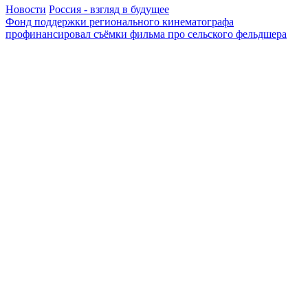
Новости
Россия - взгляд в будущее
Фонд поддержки регионального кинематографа
профинансировал съёмки фильма про сельского фельдшера