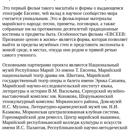
Это первый фильм такого масштаба и формы о выдающемся
этнографе Евсееве, чей вклад в научное сообщество мира
считается уникальным. Это и фольклорные материалы
марийского народа: песни, приметы, поговорки, а также
собранные им на протяжении десятилетий традиционные
костюмы и предметы быта. Особенностью фильма «ЕВСЕЕВ:
Признание ценою в жизнь» является форма, которая позволяет
выйти за пределы музейных стен и представить экспонаты в
живой среде, в местах, откуда они родом и прямой речью
самого ученного.
Основными партнерами проекта являются Национальный
музей Республики Марий Эл имени Т. Евсеева, Марийский
национальный театр драмы им. Шкетана, Марийский
государственный театр оперы и балета имени Эрика Сапаева,
Марийский научно-исследовательский институт языка,
литературы и истории В.М. Васильева, Сернурский музейно-
выставочный комплекс им. Конакова, Шоруньжинский
этнокультурный комплекс Моркинского района, Дом-музей
Н.С. Мухина, Литературно-краеведческий музей им. Н.И.
Казакова, Моркинская централизованная клубная система,
Горномарийский дом ремесел, Центр марийской вышивки,
Марийский республиканский колледж культуры и искусств
имени И.С. Палантая, Республиканский научно-методический