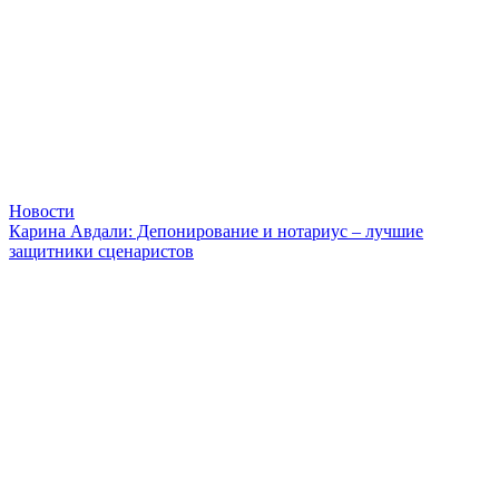
Новости
Карина Авдали: Депонирование и нотариус – лучшие
защитники сценаристов