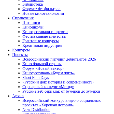
Библиотека
Формат: без фильтров
Новые кинотехнологии
Справочник
Питчинги
Киношколы
Кинофестивали и премии
Фестивальные агентства
Грантовые конкурсы
Креативная индустрия
Конкурсы
Проекты
Всероссийский питчинг дебютантов 2026
Кино большой страны
Форум «Новый вектор»
Кинофестиваль «Будем жить»
Short Film Days
«Русский док: история и современность»
Сценарный конкурс «Метод»
Русские веб-сериалы: от бумеров до зумеров
Архив
Всероссийский конкурс видео о социальных
проектах «Хорошая история»
New Distribution