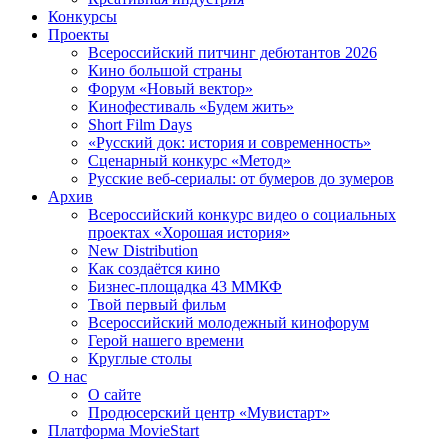
Конкурсы
Проекты
Всероссийский питчинг дебютантов 2026
Кино большой страны
Форум «Новый вектор»
Кинофестиваль «Будем жить»
Short Film Days
«Русский док: история и современность»
Сценарный конкурс «Метод»
Русские веб-сериалы: от бумеров до зумеров
Архив
Всероссийский конкурс видео о социальных
проектах «Хорошая история»
New Distribution
Как создаётся кино
Бизнес-площадка 43 ММКФ
Твой первый фильм
Всероссийский молодежный кинофорум
Герой нашего времени
Круглые столы
О нас
О сайте
Продюсерский центр «Мувистарт»
Платформа MovieStart