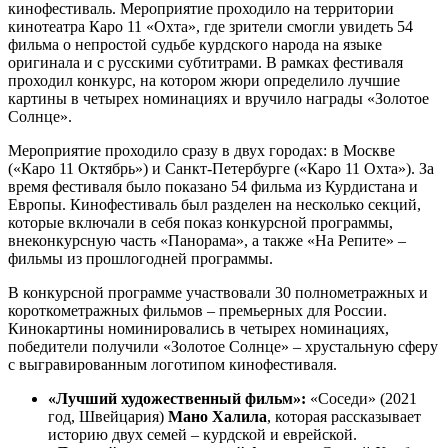
кинофестиваль. Мероприятие проходило на территории
кинотеатра Каро 11 «Охта», где зрители смогли увидеть 54
фильма о непростой судьбе курдского народа на языке
оригинала и с русскими субтитрами. В рамках фестиваля
проходил конкурс, на котором жюри определило лучшие
картины в четырех номинациях и вручило награды «Золотое
Солнце».
Мероприятие проходило сразу в двух городах: в Москве
(«Каро 11 Октябрь») и Санкт-Петербурге («Каро 11 Охта»). За
время фестиваля было показано 54 фильма из Курдистана и
Европы. Кинофестиваль был разделен на несколько секций,
которые включали в себя показ конкурсной программы,
внеконкурсную часть «Панорама», а также «На Репите» –
фильмы из прошлогодней программы.
В конкурсной программе участвовали 30 полнометражных и
короткометражных фильмов – премьерных для России.
Кинокартины номинировались в четырех номинациях,
победители получили «Золотое Солнце» – хрустальную сферу
с выгравированным логотипом кинофестиваля.
«Лучший художественный фильм»:
«Соседи» (2021
год, Швейцария)
Мано Халила
, которая рассказывает
историю двух семей – курдской и еврейской.