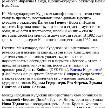
режиссер
Ибрагим Саиди
, турецко-курдский режиссер
Резан
Есилбаш
.
На Международном Курдском кинофестивале зрители смогли
увидеть премьеру восстановленного фильма турецко-
курдского режиссера
Йылмаза Гюнея
«Дорога. Полная
версия». Картина повествует о чести и страсти, мужестве и
боли, нежности и жестокости, любви и жизни – она не
потеряла своей актуальности даже спустя время. В 1982 году
фильм стал призером Каннского кинофестиваля 1982 года.
Гостями Международного Курдского кинофестиваля стали
режиссеры и актеры из разных стран мира, благодаря чему
зрители смогли не только увидеть картины, но и
поучаствовать в обсуждениях в формате «Вопрос – ответ» с
представителями кинокартин, послушать лекции от
продюсеров
Доната Койша
(DFKFilms),
Елены Коржаевой
(CinePromo) и сценариста
Габриэлы Синдлер
(Script Service),
а также посетить музыкальные выступления известных
курдских певцов:
Керема Гердензери, Рех Ферека, Эркана
Бингола
и
Гокче Селима.
Международный Курдский кинофестиваль был организован
компанией «Берфин Дизайн Групп». Директором выступила
Инна Теджоева
, а координатором –
Зина
Броян
. Фестиваль