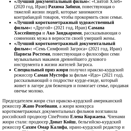
«Лучший документальный фильм»
: «Святой Хлеб»
(2020 год, Иран)
Рахима Забихи
, повествующая о
тяжелой жизни людей, которые занимаются
контрабандой товаров, чтобы прокормить свои семьи.
«Лучший короткометражный художественный
фильм»:
«Другой» (2021 год, Иран)
Самана
Хоссейнпура
и
Ако Зандкарими
, рассказывающая о
сомнениях мужа в верности своей умершей жены.
«Лучший короткометражный документальный
фильм»:
«Семь Симфоний Загроса» (2021 год, Иран)
Парвеза Ростеми
, повествующая о философии семи
музыкальных макамов древнейшего духового
инструмента в жизни жителей Загроса.
Специальный приз жюри
получил иракско-курдский
режиссер
Саман Мустефа
за фильм «Идо» (2021 год),
рассказывающий о подростке курде-езиде, который
живет в лагере для беженцев и помогает семье, продавая
овечье молоко.
Председателем жюри стал иракско-курдский американский
режиссер
Жано Розебиани
, а жюри конкурса
короткометражных документальных фильмов возглавила
российский продюсер CinePromo
Елена Коржаева
. Членами
жюри стали: продюсер
Донат Койш
, бельгийско-курдский
режиссер
Сахим Омар Калифа
, ирано-курдский редактор и