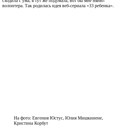
сходила с ума, я тут же подумала, вот бы мне няню-
волонтера. Так родилась идея веб-сериала «33 ребенка».
На фото: Евгения Юстус, Юлия Мишкинене,
Кристина Корбут