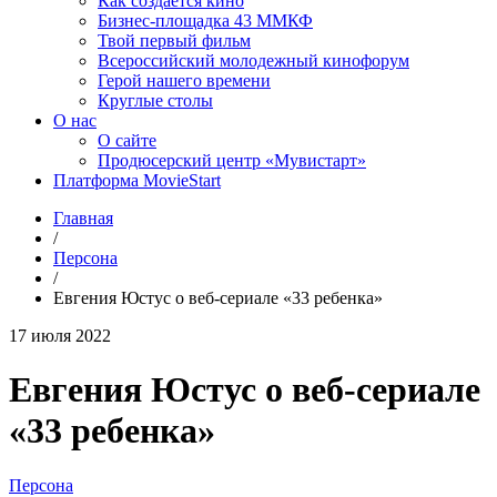
Как создаётся кино
Бизнес-площадка 43 ММКФ
Твой первый фильм
Всероссийский молодежный кинофорум
Герой нашего времени
Круглые столы
О нас
О сайте
Продюсерский центр «Мувистарт»
Платформа MovieStart
Главная
/
Персона
/
Евгения Юстус о веб-сериале «33 ребенка»
17 июля 2022
Евгения Юстус о веб-сериале
«33 ребенка»
Персона