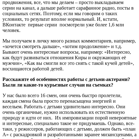
продвижения, все, что мы делаем – просто выкладываем
серии на канал, а дальше работает сарафанное радио, посты в
социальных сетях. Поэтому, если мы говорим о таких
условиях, то результат вполне нормальный. И, кстати,
ВКонтакте первые серии посмотрели уже более 1,6 млн
человек.
Мы получаем в личку много разных комментариев, например,
«хочется смотреть дальше», «хотим продолжение» и т.д.
Бывают очень интересные вопросы, например: «Интересно,
как будут развиваться отношения Киры и окружающих её
мужчин», «Как вы смогли все это снять с такой кучей детей»,
восхищаются работой детей.
Расскажите об
особенност
ях
работы с детьми-актерами?
Были ли какие-то курьезные случаи на съемках?
У нас было всего 16 смен, они очень быстро пролетели,
каждая смена была просто перенасыщена энергией и
весельем. Работать с детьми удивительно интересно. Они
очень органичные, нужно использовать их естественную
природу и идти от них. Их импровизации порой невероятные
и интересные, специально такое не придумаешь. Однако, все-
таки, у режиссеров, работающих с детьми, должен быть «план
А» с раскадровкой и разработанными заранее мизансценами, а