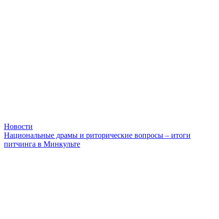
Новости
Национальные драмы и риторические вопросы – итоги
питчинга в Минкульте