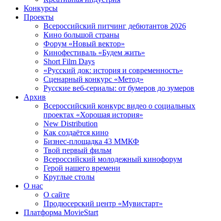
Конкурсы
Проекты
Всероссийский питчинг дебютантов 2026
Кино большой страны
Форум «Новый вектор»
Кинофестиваль «Будем жить»
Short Film Days
«Русский док: история и современность»
Сценарный конкурс «Метод»
Русские веб-сериалы: от бумеров до зумеров
Архив
Всероссийский конкурс видео о социальных
проектах «Хорошая история»
New Distribution
Как создаётся кино
Бизнес-площадка 43 ММКФ
Твой первый фильм
Всероссийский молодежный кинофорум
Герой нашего времени
Круглые столы
О нас
О сайте
Продюсерский центр «Мувистарт»
Платформа MovieStart