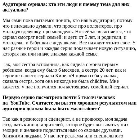
Аудитория сериала: кто эти люди и почему тема для них
актуальна?
Мы сами пока пытаемся понять, кто наша аудитория, потому
что изначально думали, что проект про волонтеров, про
молодую девушку, про молодежь. Но сейчас выясняется, что
сериал смотрят всей семьей: и дети от 5 лет, и родители, и
молодежь, и бабушки с дедушками. Все находят что-то свое. У
нас разные герои и каждая серия показывает новую ситуацию,
которая так или иначе знакома каждой семье.
Так, моя сестра вспомнила, как сидела с моим первым
ребенком, когда ему было 6 месяцев, а сестре 20 лет, как и
героине нашего сериала Кире. «Я прямо себя узнала», —
сказала сестра, хотя она никогда не была childfree. Мне
кажется, у нас получился по-настоящему семейный сериал.
Первую серию посмотрело почти 5 тысяч человек
на
YouTube
. Считаете ли вы это хорошим результатом или
аудитория должна была быть масштабнее?
Так как я
режиссер и сценарист, а не продюсер, моя задача
создавать кино для зрителей, которое будет вызывать у них
эмоции и желание поделиться ими со своими друзьями,
близкими людьми. У нас нет рекламы или специального