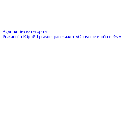
Афиша
Без категории
Режиссёр Юрий Грымов расскажет «О театре и обо всём»