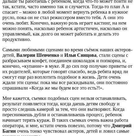
дальше ты работаешь с ребенком, когда что-то может пойти не
так, кстати, часто именно так и случается. Тогда-то план А и
спасает – можно в любой момент вернуть ребенка в нужное
русло, пока он не стал режиссером вместо тебя. А они это
очень любят. Конечно, важную роль играет кастинг, на нем
можно понять, насколько ребенок артистичен, насколько он
управляемый, как долго он может работать и делать это
продуктивно.
Самыми любимыми сценами во время съёмок наших актеров-
детей,
Валерии Шевченко
и
Ильи Синцова
, стали сцены с
разбрасываем конфет, поеданием шоколадок и попкорна, и,
конечно, «купание» в муке. Я до сих пор получаю приветы от
их родителей, которые говорят спасибо, ведь ребята вряд ли
смогут еще раз воплотить подобное в жизнь. Дети очень
ждали эти сцены: пока мы все раскидывали, они постоянно
спрашивали «Когда же мы будем все это есть?!».
Мне кажется, съемки подобных сцен нельзя останавливать,
результат появляется тогда, когда даешь детям свободу и
просто следишь камерой за тем, что они вытворяют. Когда
переснимаешь дубли и останавливаешь процесс, ребенок
начинает терять кураж. В таких съемках очень важна работа
оператора, и мне, кстати очень повезло, потому что
Дмитрий
Багин
очень тонко чувствовал актеров, детей и ловил самые