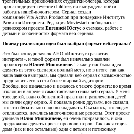
трогательных приключениях студентки-блогера, которая
пропагандирует течение childfree, но вынуждена пойти
работать няней-волонтером. Сериал создан
компанией Vita Activa Production при поддержке Института
Развития Интернета. Редакция Moviestart пообщалась с
режиссером проекта
Евгенией Юстус
о съемках, работе с
детьми и особенностях формата веб-сериала.
Почему реализации идеи был выбран формат веб-сериала?
Это был конкурс заявок АНО «Института развития
интернета», и такой формат был изначально заявлен
продюсером
Юлией Мишкинене
. Также у нас была идея
сделать из этого сценария полный метр, но в итоге, так как
наша заявка выиграла, мы сделали веб-сериал с возможностью
представить его в сети более широкой аудитории.
Вообще, все изначально и началось с такого формата: во время
изоляции в апреле я самостоятельно сняла веб-сериал. У меня
трое детей, ради собственной практики и развлечения детей
мы сняли одну серию. Я показала ролик друзьям, все сказали,
что это обязательно надо выкладывать. Оказалось, что людям
откликается, начались многочисленные репосты. Этот проект
увидела
Юлия Мишкинене,
ей очень понравилось, и она
предложила сделать проект про волонтеров. Так как я сидела
дома (как и все остальные) одна с детьми и потихоньку