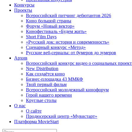
Конкурсы
Проекты
Всероссийский питчинг дебютантов 2026
Кино большой страны
Форум «Новый вектор»
Кинофестиваль «Будем жить»
Short Film Days
«Русский док: история и современность»
Сценарный конкурс «Метод»
Русские веб-сериалы: от бумеров до зумеров
Архив
Всероссийский конкурс видео о социальных проек
New Distribution
Как создаётся кино
Бизнес-площадка 43 ММКФ
Твой первый фильм
Всероссийский молодежный кинофорум
Герой нашего времени
Круглые столы
О нас
О сайте
Продюсерский центр «Мувистарт»
Платформа MovieStart