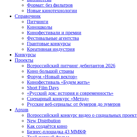
Формат: без фильтров
Новые кинотехнологии
Справочник
Питчинги
Киношколы
Кинофестивали и премии
Фестивальные агентства
Грантовые конкурсы
Креативная индустрия
Конкурсы
Проекты
Всероссийский питчинг дебютантов 2026
Кино большой страны
Форум «Новый вектор»
Кинофестиваль «Будем жить»
Short Film Days
«Русский док: история и современность»
Сценарный конкурс «Метод»
Русские веб-сериалы: от бумеров до зумеров
Архив
Всероссийский конкурс видео о социальных проек
New Distribution
Как создаётся кино
Бизнес-площадка 43 ММКФ