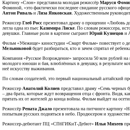
Картину «Слон» представила молодая режиссёр
Маруся Фоми
Фоминой, «это фактически последнее свидание русского офицера
Антон Риваль
и
Лиза Янковская
. Художественным руководи
Режиссер
Глеб Росс
презентовал драму о прощении «Любовь до
легла одна из пьес
Казимира Лиске
. По словам режиссера, ис
девушки. Главные роли в картине сыграют
Юрий Кузнецов
и
А
Фильм «Убежище» киностудии «Смарт Фильм» повествует о дев
Мельниковой
будет разбираться, кто и зачем спрятал её ребенка
Компания «Русское Возрождение» запросила 50 млн рублей на
молодого юноши и бая, влюблённых в девушку, в результате к
неё искусству выживания.
По словам создателей, это первый национальный алтайский пр
Режиссер
Анатолий Колиев
представил драму «Семь черных бу
– два брата, которые ждут возвращения отца с фронта. Видя, 
прятать их от жителей до конца войны. Фильм выйдет на осет
Режиссёр
Рената Джало
презентовала на питчинге картину «На
попыткам русских подняться в небо. Продюсером и художеств
Режиссер-дебютант ПЦ «СПбГИКиТ-Дебют»
Илья Михеев
пре