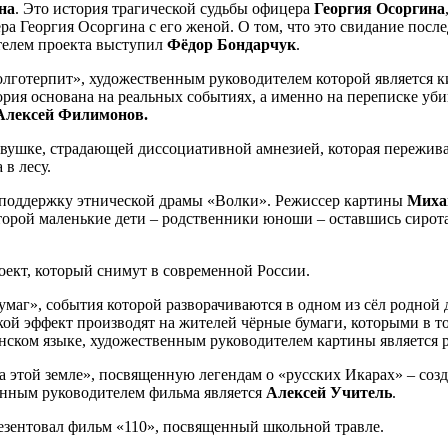
на
. Это история трагической судьбы офицера
Георгия Осоргина
 Георгия Осоргина с его женой. О том, что это свидание послед
телем проекта выступил
Фёдор Бондарчук
.
лготерпит», художественным руководителем которой является 
тория основана на реальных событиях, а именно на переписке уб
лексей Филимонов.
ушке, страдающей диссоциативной амнезией, которая переживае
 в лесу.
 поддержку этнической драмы «Волки». Режиссер картины
Миха
оторой маленькие дети – родственники юноши – оставшись сирот
оект, который снимут в современной России.
маг», события которой разворачиваются в одном из сёл родной 
какой эффект производят на жителей чёрные бумаги, которыми в 
инском языке, художественным руководителем картины является
 этой земле», посвященную легендам о «русских Икарах» – созд
енным руководителем фильма является
Алексей Учитель
.
зентовал фильм «110», посвященный школьной травле.