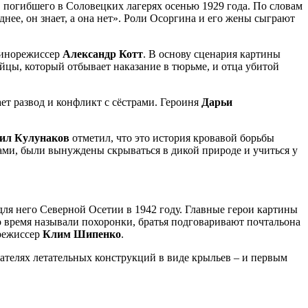
, погибшего в Соловецких лагерях осенью 1929 года. По словам
нее, он знает, а она нет». Роли Осоргина и его жены сыграют
кинорежиссер
Александр
Котт
. В основу сценария картины
ийцы, который отбывает наказание в тюрьме, и отца убитой
т развод и конфликт с сёстрами. Героиня
Дарьи
ил Кулунаков
отметил, что это история кровавой борьбы
ами, были вынуждены скрываться в дикой природе и учиться у
для него Северной Осетии в 1942 году. Главные герои картины
то время называли похоронки, братья подговаривают почтальона
 режиссер
Клим Шипенко
.
ателях летательных конструкций в виде крыльев – и первым