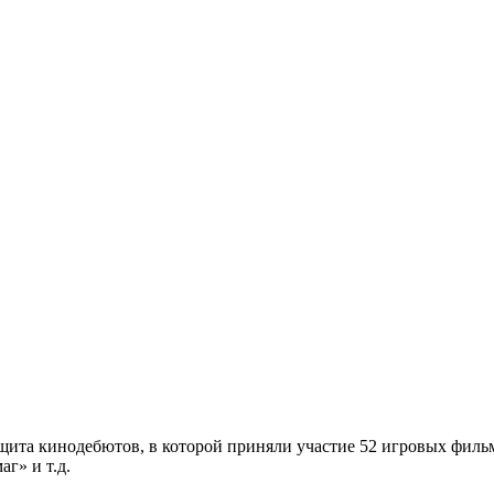
ащита кинодебютов, в которой приняли участие 52 игровых фил
г» и т.д.