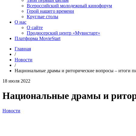
Твой первый фильм
Всероссийский молодежный кинофорум
Герой нашего времени
Круглые столы
О нас
О сайте
Продюсерский центр «Мувистарт»
Платформа MovieStart
Главная
/
Новости
/
Национальные драмы и риторические вопросы – итоги п
18 июля 2022
Национальные драмы и ритор
Новости