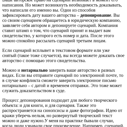
написания. Но может возникнуть необходимость доказывать,
что написали его именно вы. Один из способов
зафиксировать дату вашего авторства –
депонирование
. Вы
со своим сценарием обращаетесь в юридическую компанию,
заявляете себя автором и депонируете сценарий. Компания
ставит штамп о том, что сценарий принят и выдает вам
свидетельство, у которого есть номер и дата. После этого
можно спокойно рассылать сценарий третьим лицам.
Если сценарий всплывет в текстовом формате или уже
снятый (такое тоже случается), вы всегда можете доказать свое
авторство с помощью этого свидетельства.
Можно и
нотариально
заверить ваше авторство в разных
видах. Если вы отправите сценарий по электронной почте, то
в случае конфликта сможете заверить электронное письмо
нотариально – с датой и временем отправки. Это тоже может
служить доказательством в суде.
Процесс депонирования подходит для любого творческого
объекта: и для книги, и для сценария. Также это
распространяется на синопсисы и даже фотографии. Идею от
кражи уберечь нельзя, но развернутый творческий текст
можно и даже нужно.У меня на практике бывали случаи,
когда люди узнавали свое произведение. Например, сценарий,