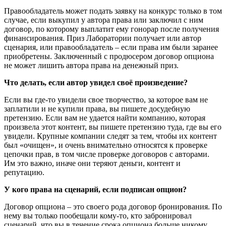
Правообладатель может подать заявку на конкурс только в том
случае, если выкупил у автора права или заключил с ним
договор, по которому выплатит ему гонорар после получения
финансирования. Приз Лаборатории получает или автор
сценария, или правообладатель – если права им были заранее
приобретены. Заключенный с продюсером договор опциона
не может лишить автора права на денежный приз.
Что делать, если автор увидел своё произведение?
Если вы где-то увидели свое творчество, за которое вам не
заплатили и не купили права, вы пишете досудебную
претензию. Если вам не удается найти компанию, которая
произвела этот контент, вы пишете претензию туда, где вы его
увидели. Крупные компании следят за тем, чтобы их контент
был «очищен», и очень внимательно относятся к проверке
цепочки прав, в том числе проверке договоров с авторами.
Им это важно, иначе они теряют деньги, контент и
репутацию.
У кого права на сценарий, если подписан опцион?
Договор опциона – это своего рода договор бронирования. По
нему вы только пообещали кому-то, кто забронировал
сценарий, что вы в течение срока опциона больше никому