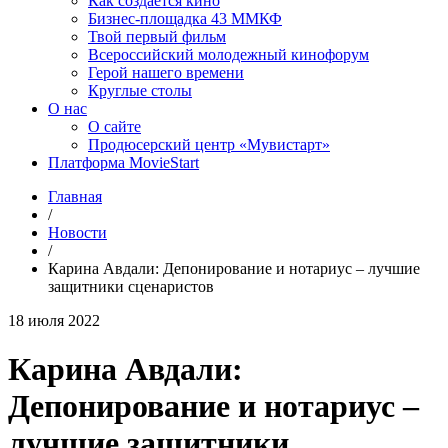
Как создаётся кино
Бизнес-площадка 43 ММКФ
Твой первый фильм
Всероссийский молодежный кинофорум
Герой нашего времени
Круглые столы
О нас
О сайте
Продюсерский центр «Мувистарт»
Платформа MovieStart
Главная
/
Новости
/
Карина Авдали: Депонирование и нотариус – лучшие
защитники сценаристов
18 июля 2022
Карина Авдали:
Депонирование и нотариус –
лучшие защитники