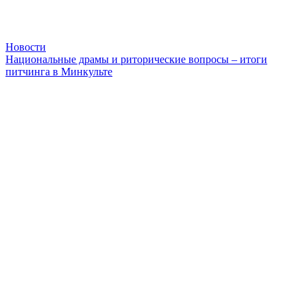
Новости
Национальные драмы и риторические вопросы – итоги
питчинга в Минкульте