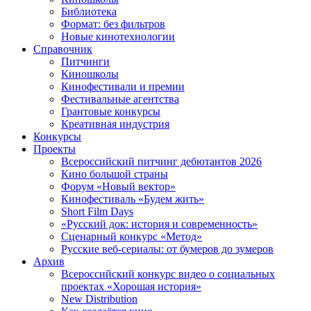
Библиотека
Формат: без фильтров
Новые кинотехнологии
Справочник
Питчинги
Киношколы
Кинофестивали и премии
Фестивальные агентства
Грантовые конкурсы
Креативная индустрия
Конкурсы
Проекты
Всероссийский питчинг дебютантов 2026
Кино большой страны
Форум «Новый вектор»
Кинофестиваль «Будем жить»
Short Film Days
«Русский док: история и современность»
Сценарный конкурс «Метод»
Русские веб-сериалы: от бумеров до зумеров
Архив
Всероссийский конкурс видео о социальных
проектах «Хорошая история»
New Distribution