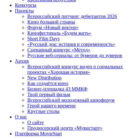
Конкурсы
Проекты
Всероссийский питчинг дебютантов 2026
Кино большой страны
Форум «Новый вектор»
Кинофестиваль «Будем жить»
Short Film Days
«Русский док: история и современность»
Сценарный конкурс «Метод»
Русские веб-сериалы: от бумеров до зумеров
Архив
Всероссийский конкурс видео о социальных
проектах «Хорошая история»
New Distribution
Как создаётся кино
Бизнес-площадка 43 ММКФ
Твой первый фильм
Всероссийский молодежный кинофорум
Герой нашего времени
Круглые столы
О нас
О сайте
Продюсерский центр «Мувистарт»
Платформа MovieStart