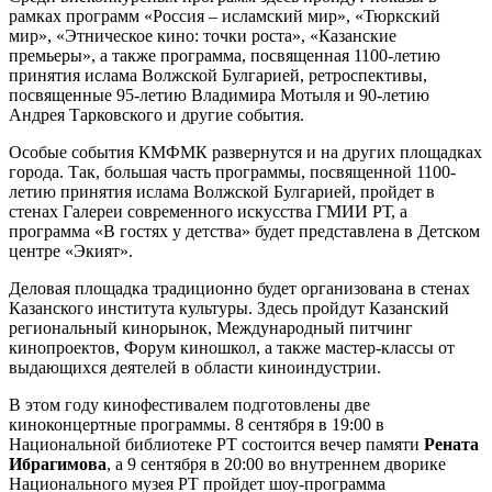
рамках программ «Россия – исламский мир», «Тюркский
мир», «Этническое кино: точки роста», «Казанские
премьеры», а также программа, посвященная 1100-летию
принятия ислама Волжской Булгарией, ретроспективы,
посвященные 95-летию Владимира Мотыля и 90-летию
Андрея Тарковского и другие события.
Особые события КМФМК развернутся и на других площадках
города. Так, большая часть программы, посвященной 1100-
летию принятия ислама Волжской Булгарией, пройдет в
стенах Галереи современного искусства ГМИИ РТ, а
программа «В гостях у детства» будет представлена в Детском
центре «Экият».
Деловая площадка традиционно будет организована в стенах
Казанского института культуры. Здесь пройдут Казанский
региональный кинорынок, Международный питчинг
кинопроектов, Форум киношкол, а также мастер-классы от
выдающихся деятелей в области киноиндустрии.
В этом году кинофестивалем подготовлены две
киноконцертные программы. 8 сентября в 19:00 в
Национальной библиотеке РТ состоится вечер памяти
Рената
Ибрагимова
, а 9 сентября в 20:00 во внутреннем дворике
Национального музея РТ пройдет шоу-программа