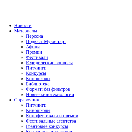
Новости
Материалы
Персона
Подкаст Мувистарт
Афиша
Премии
Фестивали
Юридические вопросы
Питчинги
Конкурсы
Киношколы
Библиотека
Формат: без фильтров
Новые кинотехнологии
Справочник
Питчинги
Киношколы
Кинофестивали и премии
Фестивальные агентства
Грантовые конкурсы
Креативная индустрия