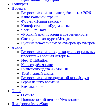
Конкурсы
Проекты
Всероссийский питчинг дебютантов 2026
Кино большой страны
Форум «Новый вектор»
Кинофестиваль «Будем жить»
Short Film Days
«Русский док: история и современность»
Сценарный конкурс «Метод»
Русские веб-сериалы: от бумеров до зумеров
Архив
Всероссийский конкурс видео о социальных
проектах «Хорошая история»
New Distribution
Как создаётся кино
Бизнес-площадка 43 ММКФ
Твой первый фильм
Всероссийский молодежный кинофорум
Герой нашего времени
Круглые столы
О нас
О сайте
Продюсерский центр «Мувистарт»
Платформа MovieStart