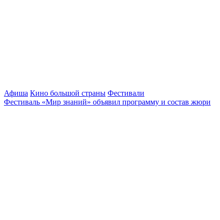
Афиша
Кино большой страны
Фестивали
Фестиваль «Мир знаний» объявил программу и состав жюри