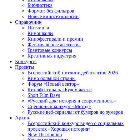
Библиотека
Формат: без фильтров
Новые кинотехнологии
Справочник
Питчинги
Киношколы
Кинофестивали и премии
Фестивальные агентства
Грантовые конкурсы
Креативная индустрия
Конкурсы
Проекты
Всероссийский питчинг дебютантов 2026
Кино большой страны
Форум «Новый вектор»
Кинофестиваль «Будем жить»
Short Film Days
«Русский док: история и современность»
Сценарный конкурс «Метод»
Русские веб-сериалы: от бумеров до зумеров
Архив
Всероссийский конкурс видео о социальных
проектах «Хорошая история»
New Distribution