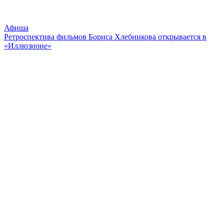
Афиша
Ретроспектива фильмов Бориса Хлебникова открывается в
«Иллюзионе»