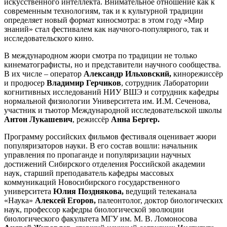
искусственного интеллекта. Внимательное отношение как к
современным технологиям, так и к культурной традиции
определяет новый формат киносмотра: в этом году «Мир
знаний» стал фестивалем как научного-популярного, так и
исследовательского кино.
В международном жюри смотра по традиции не только
кинематографисты, но и представители научного сообщества.
В их числе – оператор
Александр Ильховский,
кинорежиссёр
и продюсер
Владимир Герчиков
, сотрудник Лаборатории
когнитивных исследований НИУ ВШЭ и сотрудник кафедры
нормальной физиологии Университета им. И.М. Сеченова,
участник и тьютор Международной исследовательской школы
Антон Лукашевич
, режиссёр
Анна Бергер.
Программу российских фильмов фестиваля оценивает жюри
популяризаторов науки. В его состав вошли: начальник
управления по пропаганде и популяризации научных
достижений Сибирского отделения Российской академии
наук, старший преподаватель кафедры массовых
коммуникаций Новосибирского государственного
университета
Юлия Позднякова,
ведущий телеканала
«Наука»
Алексей Егоров,
палеонтолог, доктор биологических
наук, профессор кафедры биологической эволюции
биологического факультета МГУ им. М. В. Ломоносова