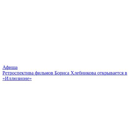
Афиша
Ретроспектива фильмов Бориса Хлебникова открывается в
«Иллюзионе»