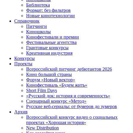
Библиотека
Формат: без фильтров
Новые кинотехнологии
Справочник
Питчинги
Киношколы
Кинофестивали и премии
Фестивальные агентства
Грантовые конкурсы
Креативная индустрия
Конкурсы
Проекты
Всероссийский питчинг дебютантов 2026
Кино большой страны
Форум «Новый вектор»
Кинофестиваль «Будем жить»
Short Film Days
«Русский док: история и современность»
Сценарный конкурс «Метод»
Русские веб-сериалы: от бумеров до зумеров
Архив
Всероссийский конкурс видео о социальных
проектах «Хорошая история»
New Distribution