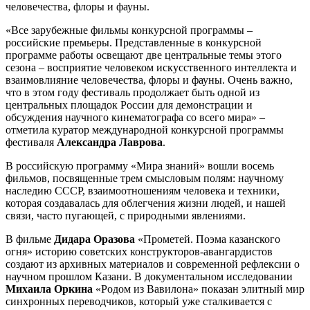
человечества, флоры и фауны.
«Все зарубежные фильмы конкурсной программы –
российские премьеры. Представленные в конкурсной
программе работы освещают две центральные темы этого
сезона – восприятие человеком искусственного интеллекта и
взаимовлияние человечества, флоры и фауны. Очень важно,
что в этом году фестиваль продолжает быть одной из
центральных площадок России для демонстрации и
обсуждения научного кинематографа со всего мира» –
отметила куратор международной конкурсной программы
фестиваля
Александра Лаврова
.
В российскую программу «Мира знаний» вошли восемь
фильмов, посвященные трем смысловым полям: научному
наследию СССР, взаимоотношениям человека и техники,
которая создавалась для облегчения жизни людей, и нашей
связи, часто пугающей, с природными явлениями.
В фильме
Дидара Оразова
«Прометей. Поэма казанского
огня» историю советских конструкторов-авангардистов
создают из архивных материалов и современной рефлексии о
научном прошлом Казани. В документальном исследовании
Михаила Оркина
«Родом из Вавилона» показан элитный мир
синхронных переводчиков, который уже сталкивается с