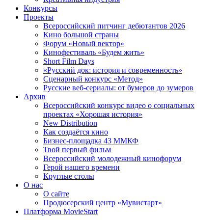
Конкурсы
Проекты
Всероссийский питчинг дебютантов 2026
Кино большой страны
Форум «Новый вектор»
Кинофестиваль «Будем жить»
Short Film Days
«Русский док: история и современность»
Сценарный конкурс «Метод»
Русские веб-сериалы: от бумеров до зумеров
Архив
Всероссийский конкурс видео о социальных
проектах «Хорошая история»
New Distribution
Как создаётся кино
Бизнес-площадка 43 ММКФ
Твой первый фильм
Всероссийский молодежный кинофорум
Герой нашего времени
Круглые столы
О нас
О сайте
Продюсерский центр «Мувистарт»
Платформа MovieStart