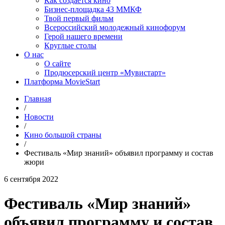
Как создаётся кино
Бизнес-площадка 43 ММКФ
Твой первый фильм
Всероссийский молодежный кинофорум
Герой нашего времени
Круглые столы
О нас
О сайте
Продюсерский центр «Мувистарт»
Платформа MovieStart
Главная
/
Новости
/
Кино большой страны
/
Фестиваль «Мир знаний» объявил программу и состав
жюри
6 сентября 2022
Фестиваль «Мир знаний»
объявил программу и состав