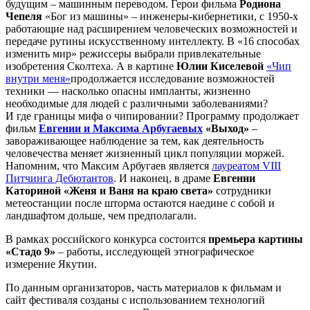
будущим – машинным переводом. Герои фильма
Родиона
Чепеля
«Бог из машины» – инженеры-кибернетики, с 1950-х
работающие над расширением человеческих возможностей и
передаче рутины искусственному интеллекту. В «16 способах
изменить мир» режиссеры выбрали привлекательные
изобретения Сколтеха. А в картине
Юлии Киселевой
«Чип
внутри меня»
продолжается исследование возможностей
техники — насколько опасны импланты, жизненно
необходимые для людей с различными заболеваниями?
И где границы мифа о чипировании? Программу продолжает
фильм
Евгении и Максима Арбугаевых
«Выход»
–
завораживающее наблюдение за тем, как деятельность
человечества меняет жизненный цикл популяции моржей.
Напомним, что Максим Арбугаев является
лауреатом VIII
Питчинга Дебютантов
. И наконец, в драме
Евгении
Каториной «Женя и Ваня на краю света»
сотрудники
метеостанции после шторма остаются наедине с собой и
ландшафтом дольше, чем предполагали.
В рамках российского конкурса состоится
премьера картины
«Стадо 9»
– работы, исследующей этнографическое
измерение Якутии.
По данным организаторов, часть материалов к фильмам и
сайт фестиваля созданы с использованием технологий