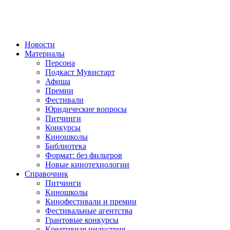
Новости
Материалы
Персона
Подкаст Мувистарт
Афиша
Премии
Фестивали
Юридические вопросы
Питчинги
Конкурсы
Киношколы
Библиотека
Формат: без фильтров
Новые кинотехнологии
Справочник
Питчинги
Киношколы
Кинофестивали и премии
Фестивальные агентства
Грантовые конкурсы
Креативная индустрия