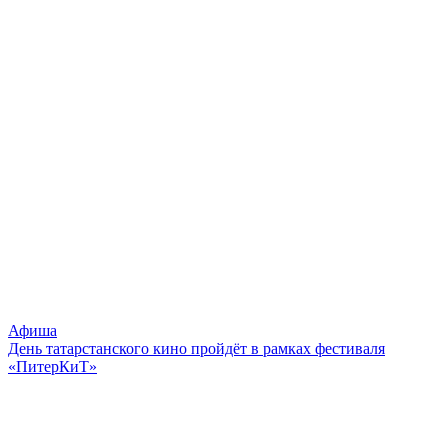
Афиша
День татарстанского кино пройдёт в рамках фестиваля
«ПитерКиТ»