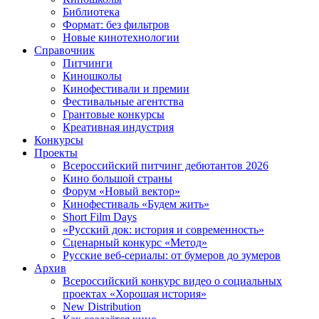
Библиотека
Формат: без фильтров
Новые кинотехнологии
Справочник
Питчинги
Киношколы
Кинофестивали и премии
Фестивальные агентства
Грантовые конкурсы
Креативная индустрия
Конкурсы
Проекты
Всероссийский питчинг дебютантов 2026
Кино большой страны
Форум «Новый вектор»
Кинофестиваль «Будем жить»
Short Film Days
«Русский док: история и современность»
Сценарный конкурс «Метод»
Русские веб-сериалы: от бумеров до зумеров
Архив
Всероссийский конкурс видео о социальных
проектах «Хорошая история»
New Distribution