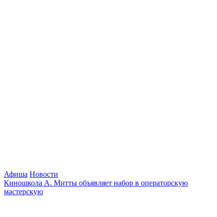
Афиша
Новости
Киношкола А. Митты объявляет набор в операторскую
мастерскую