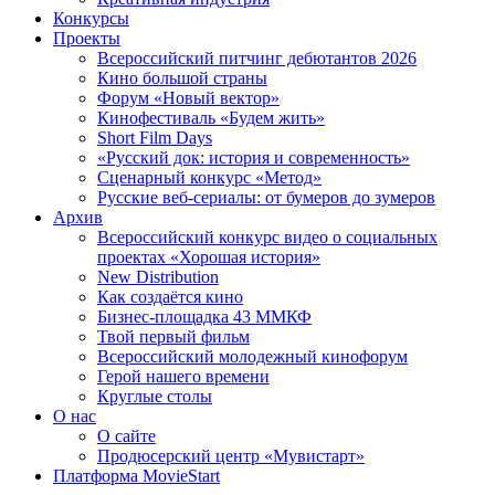
Конкурсы
Проекты
Всероссийский питчинг дебютантов 2026
Кино большой страны
Форум «Новый вектор»
Кинофестиваль «Будем жить»
Short Film Days
«Русский док: история и современность»
Сценарный конкурс «Метод»
Русские веб-сериалы: от бумеров до зумеров
Архив
Всероссийский конкурс видео о социальных
проектах «Хорошая история»
New Distribution
Как создаётся кино
Бизнес-площадка 43 ММКФ
Твой первый фильм
Всероссийский молодежный кинофорум
Герой нашего времени
Круглые столы
О нас
О сайте
Продюсерский центр «Мувистарт»
Платформа MovieStart