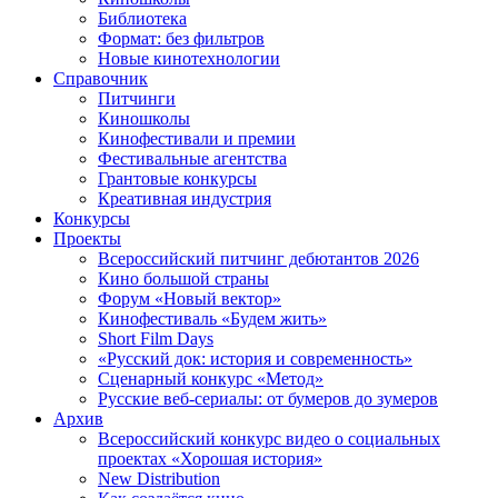
Библиотека
Формат: без фильтров
Новые кинотехнологии
Справочник
Питчинги
Киношколы
Кинофестивали и премии
Фестивальные агентства
Грантовые конкурсы
Креативная индустрия
Конкурсы
Проекты
Всероссийский питчинг дебютантов 2026
Кино большой страны
Форум «Новый вектор»
Кинофестиваль «Будем жить»
Short Film Days
«Русский док: история и современность»
Сценарный конкурс «Метод»
Русские веб-сериалы: от бумеров до зумеров
Архив
Всероссийский конкурс видео о социальных
проектах «Хорошая история»
New Distribution