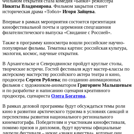
Фильмом открытия стала комедия «Бабки» режиссера
Никиты Владимирова
. Фильмом закрытия станет
историческая драма «Тобол»
Игоря Зайцева
.
Впервые в рамках мероприятия состоится презентация
кинофестивальной почты и церемония спецгашения
филателистического выпуска «Свидание с Россией».
Также в программу киносмотра вошли российские научно-
популярные фильмы. Тематика картин: российская культура,
экология, космос, научные открытия.
В Архангельске и Северодвинске пройдут круглые столы,
творческие встречи. Гостей фестиваля ждут мастер-классы по
актерскому мастерству российского актера театра и кино,
продюсера
Сергея Рублева
; по созданию анимационных
фильмов с художником-аниматором
Григорием Малышевым
и по разработке и написанию сценария креативного
продюсера, сценариста
Олега Богатова
.
В рамках деловой программы будут обсуждаться темы роли
кино в развитии арктического туризма в условиях санкций и
перспективы развития национального регионального
кинематографа. Победителям и участникам кинофестиваля,
помимо призов и дипломов, будут вручены официальные
лаурели фестиваля – некие «знаки качества», которые они