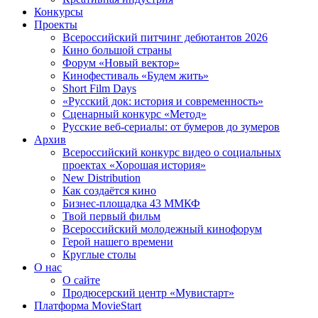
Конкурсы
Проекты
Всероссийский питчинг дебютантов 2026
Кино большой страны
Форум «Новый вектор»
Кинофестиваль «Будем жить»
Short Film Days
«Русский док: история и современность»
Сценарный конкурс «Метод»
Русские веб-сериалы: от бумеров до зумеров
Архив
Всероссийский конкурс видео о социальных
проектах «Хорошая история»
New Distribution
Как создаётся кино
Бизнес-площадка 43 ММКФ
Твой первый фильм
Всероссийский молодежный кинофорум
Герой нашего времени
Круглые столы
О нас
О сайте
Продюсерский центр «Мувистарт»
Платформа MovieStart