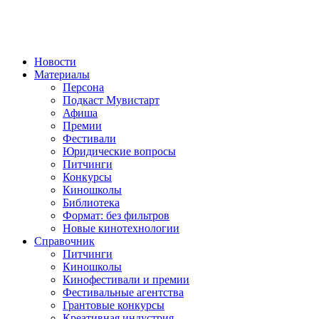
Новости
Материалы
Персона
Подкаст Мувистарт
Афиша
Премии
Фестивали
Юридические вопросы
Питчинги
Конкурсы
Киношколы
Библиотека
Формат: без фильтров
Новые кинотехнологии
Справочник
Питчинги
Киношколы
Кинофестивали и премии
Фестивальные агентства
Грантовые конкурсы
Креативная индустрия