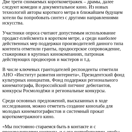
Две трети снимаемых короткометражек – драмы, далее
следуют комедии и документальное кино. Из новых
технологий авторы короткого метра в ближайшем будущем
хотели бы попробовать синтез с другими направлениями
искусства.
Участники опроса считают допустимым использование
продакт-плейсмента в коротком метре, а среди наиболее
действенных мер поддержки производителей данного типа
контента отметили гранты, продюсерское сопровождение,
стажировки в крупных кинокомпаниях, патронаж
действующих продюсеров и мастеров и т.д.
В числе ключевых грантодателей респонденты отметили
АНО «Институт развития интернета», Президентский фонд
культурных инициатив, Фонд поддержки регионального
кинематографа, Всероссийский питчинг дебютантов,
конкурсы Росмолодёжи и региональные конкурсы.
Среди основных предложений, высказанных в ходе
исследования, можно отметить создание кинохаба для
молодых кинематографистов и системный прокат
короткометражного кино.
«Мы постоянно стараемся быть в контакте и с
производителями контента, и с его потребителями, чтобы