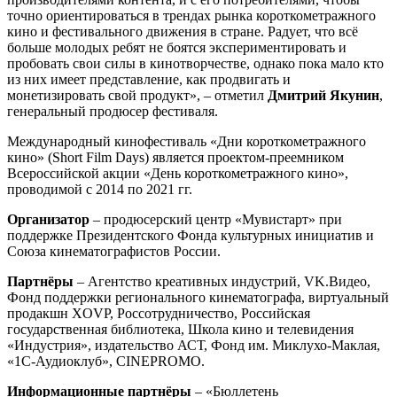
точно ориентироваться в трендах рынка короткометражного
кино и фестивального движения в стране. Радует, что всё
больше молодых ребят не боятся экспериментировать и
пробовать свои силы в кинотворчестве, однако пока мало кто
из них имеет представление, как продвигать и
монетизировать свой продукт», – отметил
Дмитрий Якунин
,
генеральный продюсер фестиваля.
Международный кинофестиваль «Дни короткометражного
кино» (Short Film Days) является проектом-преемником
Всероссийской акции «День короткометражного кино»,
проводимой с 2014 по 2021 гг.
Организатор
– продюсерский центр «Мувистарт» при
поддержке Президентского Фонда культурных инициатив и
Союза кинематографистов России.
Партнёры
– Агентство креативных индустрий, VK.Видео,
Фонд поддержки регионального кинематографа, виртуальный
продакшн XОVP, Россотрудничество, Российская
государственная библиотека, Школа кино и телевидения
«Индустрия», издательство АСТ, Фонд им. Миклухо-Маклая,
«1С-Аудиоклуб», CINEPROMO.
Информационные партнёры
– «Бюллетень