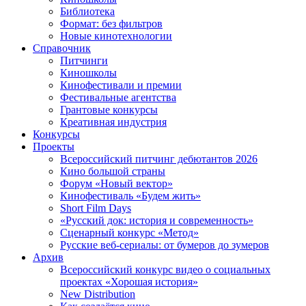
Библиотека
Формат: без фильтров
Новые кинотехнологии
Справочник
Питчинги
Киношколы
Кинофестивали и премии
Фестивальные агентства
Грантовые конкурсы
Креативная индустрия
Конкурсы
Проекты
Всероссийский питчинг дебютантов 2026
Кино большой страны
Форум «Новый вектор»
Кинофестиваль «Будем жить»
Short Film Days
«Русский док: история и современность»
Сценарный конкурс «Метод»
Русские веб-сериалы: от бумеров до зумеров
Архив
Всероссийский конкурс видео о социальных
проектах «Хорошая история»
New Distribution