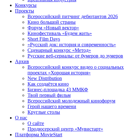
Конкурсы
Проекты
Всероссийский питчинг дебютантов 2026
Кино большой страны
Форум «Новый вектор»
Кинофестиваль «Будем жить»
Short Film Days
«Русский док: история и современность»
Сценарный конкурс «Метод»
Русские веб-сериалы: от бумеров до зумеров
Архив
Всероссийский конкурс видео о социальных
проектах «Хорошая история»
New Distribution
Как создаётся кино
Бизнес-площадка 43 ММКФ
Твой первый фильм
Всероссийский молодежный кинофорум
Герой нашего времени
Круглые столы
О нас
О сайте
Продюсерский центр «Мувистарт»
Платформа MovieStart