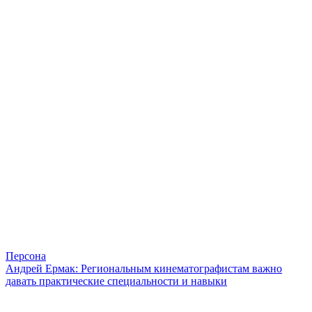
Персона
Андрей Ермак: Региональным кинематографистам важно
давать практические специальности и навыки