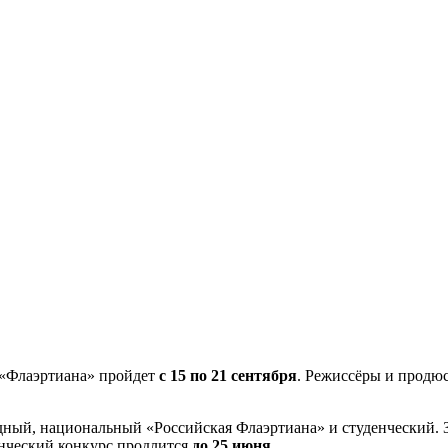
 «Флаэртиана» пройдет
с 15 по 21 сентября
. Режиссёры и продюс
дный, национальный «Российская Флаэртиана» и студенческий. 
енческий конкурс продлится
до 25 июня
.