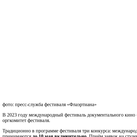
фото: пресс-служба фестиваля «Флаэртиана»
В 2023 году международный фестиваль документального кино
оргкомитет фестиваля.
Традиционно в программе фестиваля три конкурса: междунаро
принимаются
до 10 мая включительно
. Приём заявок на студ