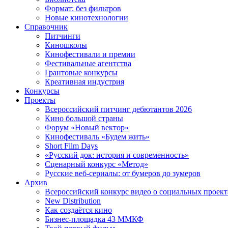
Формат: без фильтров
Новые кинотехнологии
Справочник
Питчинги
Киношколы
Кинофестивали и премии
Фестивальные агентства
Грантовые конкурсы
Креативная индустрия
Конкурсы
Проекты
Всероссийский питчинг дебютантов 2026
Кино большой страны
Форум «Новый вектор»
Кинофестиваль «Будем жить»
Short Film Days
«Русский док: история и современность»
Сценарный конкурс «Метод»
Русские веб-сериалы: от бумеров до зумеров
Архив
Всероссийский конкурс видео о социальных проек
New Distribution
Как создаётся кино
Бизнес-площадка 43 ММКФ