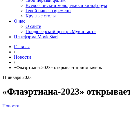
Твой первый фильм
Всероссийский молодежный кинофорум
Герой нашего времени
Круглые столы
О нас
О сайте
Продюсерский центр «Мувистарт»
Платформа MovieStart
Главная
/
Новости
/
«Флаэртиана-2023» открывает приём заявок
11 января 2023
«Флаэртиана-2023» открывает
Новости