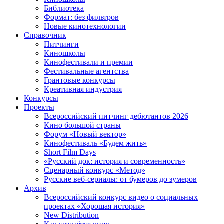
Библиотека
Формат: без фильтров
Новые кинотехнологии
Справочник
Питчинги
Киношколы
Кинофестивали и премии
Фестивальные агентства
Грантовые конкурсы
Креативная индустрия
Конкурсы
Проекты
Всероссийский питчинг дебютантов 2026
Кино большой страны
Форум «Новый вектор»
Кинофестиваль «Будем жить»
Short Film Days
«Русский док: история и современность»
Сценарный конкурс «Метод»
Русские веб-сериалы: от бумеров до зумеров
Архив
Всероссийский конкурс видео о социальных
проектах «Хорошая история»
New Distribution