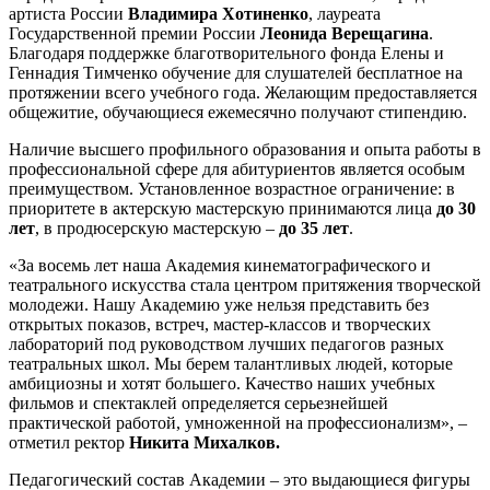
артиста России
Владимира Хотиненко
, лауреата
Государственной премии России
Леонида Верещагина
.
Благодаря поддержке благотворительного фонда Елены и
Геннадия Тимченко обучение для слушателей бесплатное на
протяжении всего учебного года. Желающим предоставляется
общежитие, обучающиеся ежемесячно получают стипендию.
Наличие высшего профильного образования и опыта работы в
профессиональной сфере для абитуриентов является особым
преимуществом. Установленное возрастное ограничение: в
приоритете в актерскую мастерскую принимаются лица
до
30
лет
, в продюсерскую мастерскую –
до
35 лет
.
«За восемь лет наша Академия кинематографического и
театрального искусства стала центром притяжения творческой
молодежи. Нашу Академию уже нельзя представить без
открытых показов, встреч, мастер-классов и творческих
лабораторий под руководством лучших педагогов разных
театральных школ. Мы берем талантливых людей, которые
амбициозны и хотят большего. Качество наших учебных
фильмов и спектаклей определяется серьезнейшей
практической работой, умноженной на профессионализм», –
отметил ректор
Никита Михалков.
Педагогический состав Академии – это выдающиеся фигуры