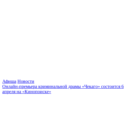
Афиша
Новости
Онлайн-премьера криминальной драмы «Чекаго» состоится 6
апреля на «Кинопоиске»