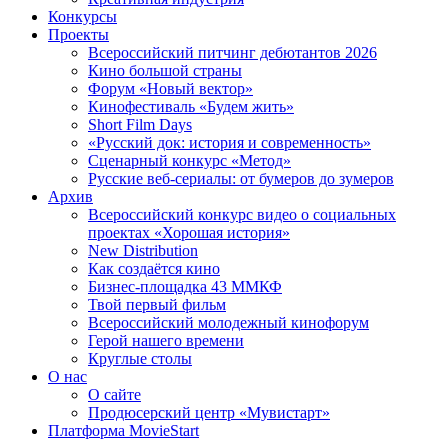
Конкурсы
Проекты
Всероссийский питчинг дебютантов 2026
Кино большой страны
Форум «Новый вектор»
Кинофестиваль «Будем жить»
Short Film Days
«Русский док: история и современность»
Сценарный конкурс «Метод»
Русские веб-сериалы: от бумеров до зумеров
Архив
Всероссийский конкурс видео о социальных
проектах «Хорошая история»
New Distribution
Как создаётся кино
Бизнес-площадка 43 ММКФ
Твой первый фильм
Всероссийский молодежный кинофорум
Герой нашего времени
Круглые столы
О нас
О сайте
Продюсерский центр «Мувистарт»
Платформа MovieStart