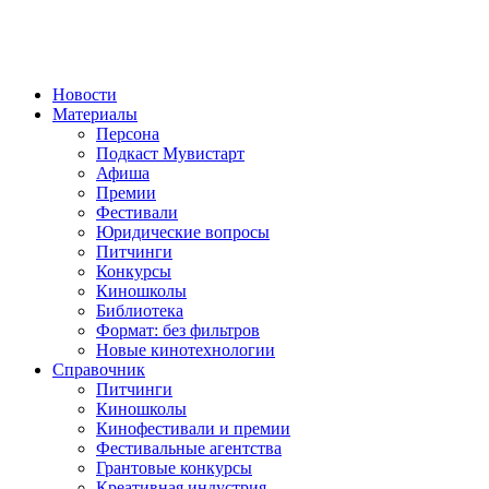
Новости
Материалы
Персона
Подкаст Мувистарт
Афиша
Премии
Фестивали
Юридические вопросы
Питчинги
Конкурсы
Киношколы
Библиотека
Формат: без фильтров
Новые кинотехнологии
Справочник
Питчинги
Киношколы
Кинофестивали и премии
Фестивальные агентства
Грантовые конкурсы
Креативная индустрия