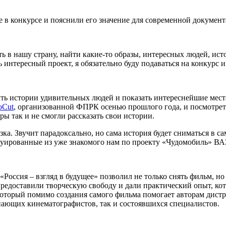
 в конкурсе и пояснили его значение для современной докумен
ть в нашу страну, найти какие-то образы, интересных людей, ист
 интересный проект, я обязательно буду подаваться на конкурс 
ть истории удивительных людей и показать интереснейшие мест
oCut
, организованной ФПРК осенью прошлого года, и посмотрет
ры так и не смогли рассказать свои истории.
зка. Звучит парадоксально, но сама история будет сниматься в с
руированные из уже знакомого нам по проекту «Чудомобиль» ВА
Россия – взгляд в будущее» позволил не только снять фильм, но
редоставили творческую свободу и дали практический опыт, ко
 который помимо создания самого фильма помогает авторам дист
нающих кинематографистов, так и состоявшихся специалистов.