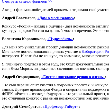
Смотреть каталог
фильмов >
>
Авторы фильмов-победителей прокомментировали своё участие
Андрей Богатырев,
«Дом в моей голове»
:
Конкурс «Россия – взгляд в будущее» дает возможность загляну
культуру народов России на данный момент времени. Это очень
Валентина
Коровникова
,
«
Чудомобиль
»
:
Для меня это уникальный проект, дающий возможности раскры
Мне также посчастливилось принять участие в
Лаб
оратории
Pr
интересен. И если бы не конкурс, то возможно, многие режиссе
Я планирую податься в этом году, это будет документальная ска
сани Деда Мороза, запряженные светящимися оленями, сконст
Андрей Огородников,
«Евсеев: признание ценою в жизнь»
:
Это был первый опыт участия в подобных проектах, и конкурс «
заявки. Доверие продюсеров Фонда и оперативная поддержка п
ФПРК. «Россия – взгляд в будущее» – это уникальный проект,
это отличный конкурс с равными возможностями как для начи
Дмитрий Семибратов,
«Профессор
Гиберт
»
: