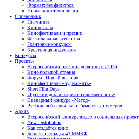
Формат: без фильтров
Новые кинотехнологии
Справочник
Питчинги
Киношколы
Кинофестивали и премии
Фестивальные агентства
Грантовые конкурсы
Креативная индустрия
Конкурсы
Проекты
Всероссийский питчинг дебютантов 2026
Кино большой страны
Форум «Новый вектор»
Кинофестиваль «Будем жить»
Short Film Days
«Русский док: история и современность»
Сценарный конкурс «Метод»
Русские веб-сериалы: от бумеров до зумеров
Архив
Всероссийский конкурс видео о социальных проек
New Distribution
Как создаётся кино
Бизнес-площадка 43 ММКФ