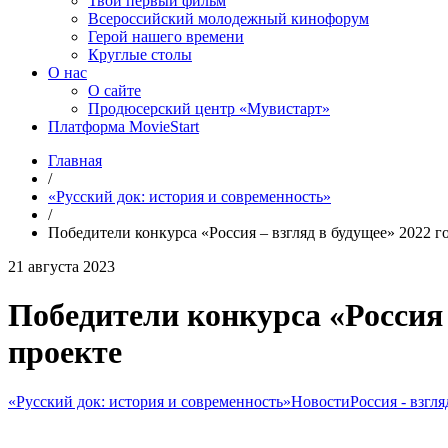
Твой первый фильм
Всероссийский молодежный кинофорум
Герой нашего времени
Круглые столы
О нас
О сайте
Продюсерский центр «Мувистарт»
Платформа MovieStart
Главная
/
«Русский док: история и современность»
/
Победители конкурса «Россия – взгляд в будущее» 2022 го
21 августа 2023
Победители конкурса «Россия –
проекте
«Русский док: история и современность»
Новости
Россия - взгля