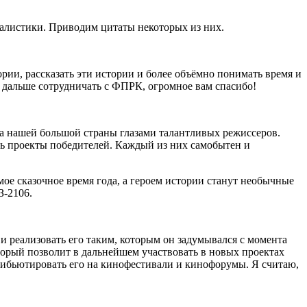
талистики. Приводим цитаты некоторых из них.
ории, рассказать эти истории и более объёмно понимать время и
и дальше сотрудничать с ФПРК, огромное вам спасибо!
а нашей большой страны глазами талантливых режиссеров.
ь проекты победителей. Каждый из них самобытен и
амое сказочное время года, а героем истории станут необычные
З-2106.
 и реализовать его таким, которым он задумывался с момента
торый позволит в дальнейшем участвовать в новых проектах
рибьютировать его на кинофестивали и кинофорумы. Я считаю,