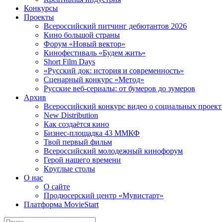
Конкурсы
Проекты
Всероссийский питчинг дебютантов 2026
Кино большой страны
Форум «Новый вектор»
Кинофестиваль «Будем жить»
Short Film Days
«Русский док: история и современность»
Сценарный конкурс «Метод»
Русские веб-сериалы: от бумеров до зумеров
Архив
Всероссийский конкурс видео о социальных проек
New Distribution
Как создаётся кино
Бизнес-площадка 43 ММКФ
Твой первый фильм
Всероссийский молодежный кинофорум
Герой нашего времени
Круглые столы
О нас
О сайте
Продюсерский центр «Мувистарт»
Платформа MovieStart