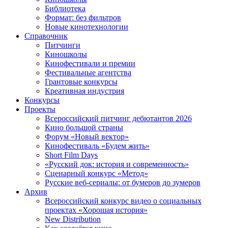
Библиотека
Формат: без фильтров
Новые кинотехнологии
Справочник
Питчинги
Киношколы
Кинофестивали и премии
Фестивальные агентства
Грантовые конкурсы
Креативная индустрия
Конкурсы
Проекты
Всероссийский питчинг дебютантов 2026
Кино большой страны
Форум «Новый вектор»
Кинофестиваль «Будем жить»
Short Film Days
«Русский док: история и современность»
Сценарный конкурс «Метод»
Русские веб-сериалы: от бумеров до зумеров
Архив
Всероссийский конкурс видео о социальных
проектах «Хорошая история»
New Distribution