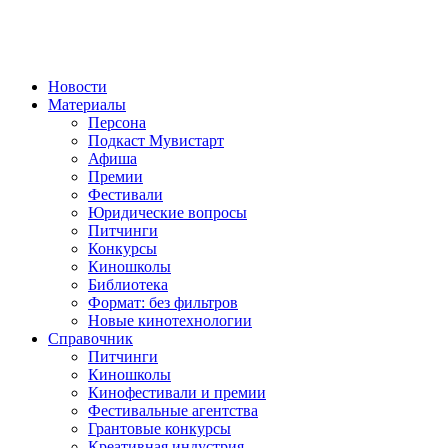
Новости
Материалы
Персона
Подкаст Мувистарт
Афиша
Премии
Фестивали
Юридические вопросы
Питчинги
Конкурсы
Киношколы
Библиотека
Формат: без фильтров
Новые кинотехнологии
Справочник
Питчинги
Киношколы
Кинофестивали и премии
Фестивальные агентства
Грантовые конкурсы
Креативная индустрия