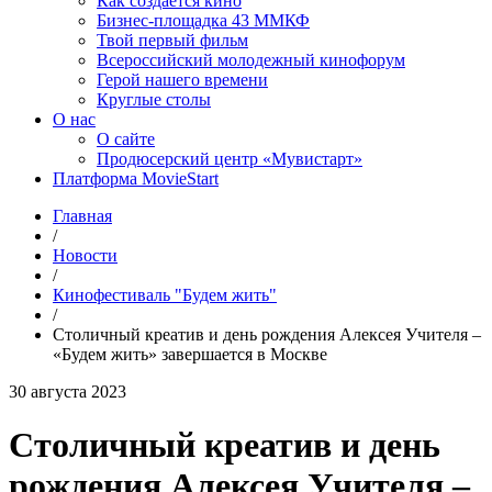
Как создаётся кино
Бизнес-площадка 43 ММКФ
Твой первый фильм
Всероссийский молодежный кинофорум
Герой нашего времени
Круглые столы
О нас
О сайте
Продюсерский центр «Мувистарт»
Платформа MovieStart
Главная
/
Новости
/
Кинофестиваль "Будем жить"
/
Столичный креатив и день рождения Алексея Учителя –
«Будем жить» завершается в Москве
30 августа 2023
Столичный креатив и день
рождения Алексея Учителя –