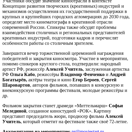
Участники обсудят значение киноотрасли в контексте
Концепции развития творческих (креативных) индустрий и
механизмов осуществления их государственной поддержки в
крупных и крупнейших городских агломерациях до 2030 года,
определят место кинематографа в креативной отрасли
современной России. Спикеры также обсудят проблемы
взаимодействия столичных и региональных представителей
креативных индустрий, подготовки кадров и перечислят
особенности работы со столичным зрителем.
Завершится вечер торжественной церемонией награждения
победителей и закрытия киносмотра. Участие в мероприятии,
помимо спикеров круглого стола, подтвердили: народный
артист РФ, режиссёр
Алексей Учитель
, заслуженная артистка
РФ
Ольга
Кабо
, режиссёры
Владимир Фенченко
и
Андрей
Богатырёв,
актёры театра и кино
Егор Бероев
,
Сергей
Шаровартов
, авторов фильмов, попавших в конкурсную и
внеконкурсную программы фестиваля, молодые режиссёры и
др.
Фильмом закрытия станет драмеди «Миттельмарш»
Софьи
Мелединой
, созданное киностудией «РОК». Картину
представит председатель жюри, продюсер фильма
Алексей
Учитель
, который отметит на фестивале также своё 72-летие.
Аккредитация на мероприятие:
pr@moviestart.ru