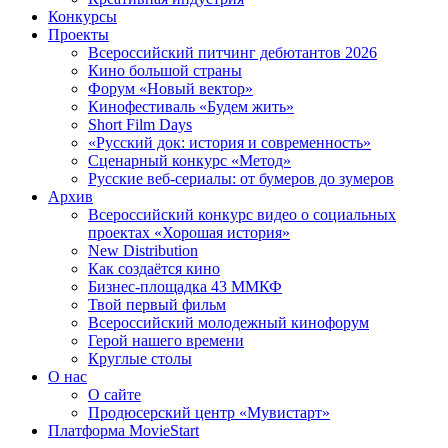
Конкурсы
Проекты
Всероссийский питчинг дебютантов 2026
Кино большой страны
Форум «Новый вектор»
Кинофестиваль «Будем жить»
Short Film Days
«Русский док: история и современность»
Сценарный конкурс «Метод»
Русские веб-сериалы: от бумеров до зумеров
Архив
Всероссийский конкурс видео о социальных
проектах «Хорошая история»
New Distribution
Как создаётся кино
Бизнес-площадка 43 ММКФ
Твой первый фильм
Всероссийский молодежный кинофорум
Герой нашего времени
Круглые столы
О нас
О сайте
Продюсерский центр «Мувистарт»
Платформа MovieStart