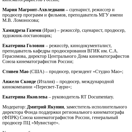
Мария Магронт-Ахвледиани –
сценарист, режиссер и
продюсер программ и фильмов, преподаватель МГУ имени
М.В. Ломоносова;
Хамидреза Газеми
(Иран) – режиссёр, сценарист, продюсер,
художник-постановщик;
Екатерина Головня
– режиссёр, кинодокументалист,
преподаватель кафедры продюсирования ВГИК им. С.А.
Герасимова, директор Центрального Дома кинематографистов
Союза кинематографистов России;
Стивен Мао
(США) – продюсер, президент «Студио Мао»;
Анжело Сконде
(Италия) – продюсер, международной
кинокомпании «Пересвет-Таури»;
Екатерина Яковлева
– руководитель RT Documentary.
Модератор:
Дмитрий Якунин
, заместитель исполнительного
директора Фонда поддержки регионального кинематографа
(ФПРК) Союза кинематографистов России, генеральный
продюсер ПЦ «Мувистарт».