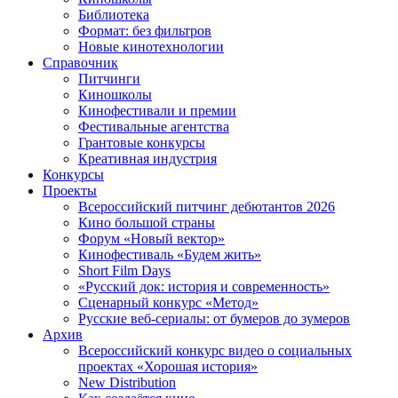
Библиотека
Формат: без фильтров
Новые кинотехнологии
Справочник
Питчинги
Киношколы
Кинофестивали и премии
Фестивальные агентства
Грантовые конкурсы
Креативная индустрия
Конкурсы
Проекты
Всероссийский питчинг дебютантов 2026
Кино большой страны
Форум «Новый вектор»
Кинофестиваль «Будем жить»
Short Film Days
«Русский док: история и современность»
Сценарный конкурс «Метод»
Русские веб-сериалы: от бумеров до зумеров
Архив
Всероссийский конкурс видео о социальных
проектах «Хорошая история»
New Distribution