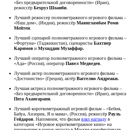
«Без предварительной договоренности» (Иран),
режиссёр
Бехруз Шоаиби
.
Лучший режиссер полнометражного игрового фильма –
«Наш дом», (Индия), режиссёр
Маянгламбам Роми
Мейтеи
.
Лучший сценарий полнометражного игрового фильма –
«Фортуна» (Таджикистан), сценаристы
Бахтиер
Каримов
и
Мухиддин Музаффар.
Лучший оператор полнометражного игрового фильма –
«Ада» (Россия), оператор
Павел Медведев
.
Лучший актер полнометражного игрового фильма –
«Достоинство» (Греция), актёр
Ваггелио Андреаки.
Лучшая актриса полнометражного игрового фильма –
«Без предварительной договоренности» (Иран), актриса
Пега Ахангарани
.
Лучший короткометражный игровой фильм – «Бебия,
Бабуа, Анзорик, Я и мама», (Россия), режиссёр
Рауль
Гейдаров
. Напомним, что фильм
взял награду
в
категории «Игровое короткометражное кино» на
прошедшем в конце августа в Москве кинофестивале