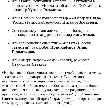
Приз Раиса Республики Татарстан «За гуманизм в
киноискусстве» – «Несчастный жених» (Узбекистан),
режиссёр
Хуснора Розматова.
Приз Всемирного конгресса татар – «Юллар чатында»
(Россия (Татарстан), режиссёр
Нурания Замалеева.
Специальное упоминание жюри – «Последние
почтальоны» (Ирак), режиссёр
Саад Аль-Эссами.
Приз зрительских симпатий – «823 км» (Россия,
Татарстан), режиссёры
Ирек Хафизов, Амир
Галиаскаров.
Приз Жюри Netpac – «Ада» (Россия), режиссёр
Станислав Светлов.
«На фестивале было много представителей арабского мира,
азиатских стран, татарских фильмов. Во всех них
чувствовался свой колорит, своя самобытность, свой
менталитет. Это было очень любопытно смотреть, я ближе
познакомился с новыми культурами, их традициями, их
нравами», – рассказал режиссёр фильма «Ада»
Станислав
Светлов
, получивший приз Netpac (всемирная организация,
сеть продвижения азиатского кино –
ред
.).