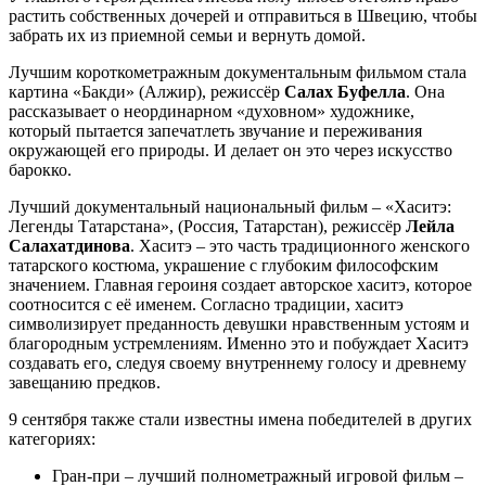
растить собственных дочерей и отправиться в Швецию, чтобы
забрать их из приемной семьи и вернуть домой.
Лучшим короткометражным документальным фильмом стала
картина «Бакди» (Алжир), режиссёр
Салах Буфелла
. Она
рассказывает о неординарном «духовном» художнике,
который пытается запечатлеть звучание и переживания
окружающей его природы. И делает он это через искусство
барокко.
Лучший документальный национальный фильм – «Хаситэ:
Легенды Татарстана», (Россия, Татарстан), режиссёр
Лейла
Салахатдинова
. Хаситэ – это часть традиционного женского
татарского костюма, украшение с глубоким философским
значением. Главная героиня создает авторское хаситэ, которое
соотносится с её именем. Согласно традиции, хаситэ
символизирует преданность девушки нравственным устоям и
благородным устремлениям. Именно это и побуждает Хаситэ
создавать его, следуя своему внутреннему голосу и древнему
завещанию предков.
9 сентября также стали известны имена победителей в других
категориях:
Гран-при – лучший полнометражный игровой фильм –