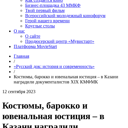
Как создаётся кино
Бизнес-площадка 43 ММКФ
Твой первый фильм
Всероссийский молодежный кинофорум
Герой нашего времени
Круглые столы
О нас
О сайте
Продюсерский центр «Мувистарт»
Платформа MovieStart
Главная
/
«Русский док: история и современность»
/
Костюмы, барокко и ювенальная юстиция – в Казани
наградили документалистов XIX КМФМК
12 сентября 2023
Костюмы, барокко и
ювенальная юстиция – в
Казани наградили