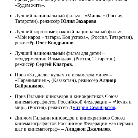
«Будем жить».
Лучший национальный фильм – «Мишка» (Россия,
Татарстан), режиссёр
Юлия
Захарова
.
Лучший короткометражный национальный фильм –
«Мой народ – татары. Код успеха», (Россия, Татарстан),
режиссёр
Олег Кондрашов
.
Лучший национальный фильм для детей –
«Әлдермештән Әлмәндәр», (Россия, Татарстан),
режиссёр
Сергей Киатров
.
Приз «За диалог культур в исламском мире» –
«Паралимпиец», (Казахстан), режиссёр
Алдияр
Байракимов
.
Приз Гильдии киноведов и кинокритиков Союза
кинематографистов Российской Федерации – «Чечня и
мир», (Россия), режиссёр
Дмитрий Семибратов
.
Диплом Гильдии киноведов и кинокритиков Союза
кинематографистов Российской Федерации «За первый
шаг в кинематограф» –
Алиджон Джалилов
.