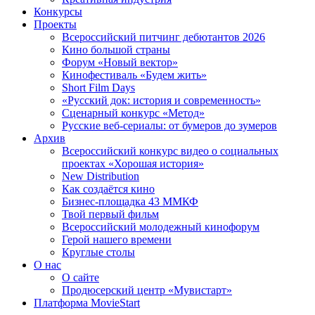
Конкурсы
Проекты
Всероссийский питчинг дебютантов 2026
Кино большой страны
Форум «Новый вектор»
Кинофестиваль «Будем жить»
Short Film Days
«Русский док: история и современность»
Сценарный конкурс «Метод»
Русские веб-сериалы: от бумеров до зумеров
Архив
Всероссийский конкурс видео о социальных
проектах «Хорошая история»
New Distribution
Как создаётся кино
Бизнес-площадка 43 ММКФ
Твой первый фильм
Всероссийский молодежный кинофорум
Герой нашего времени
Круглые столы
О нас
О сайте
Продюсерский центр «Мувистарт»
Платформа MovieStart