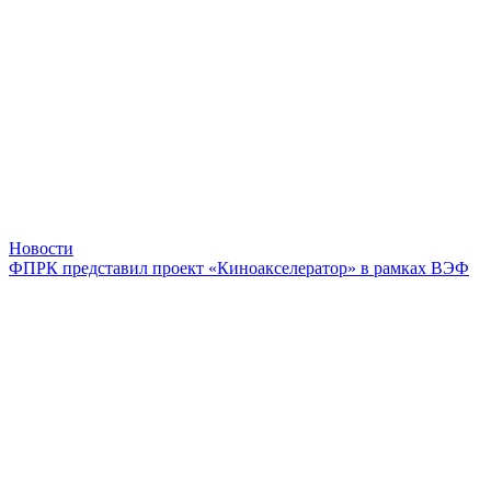
Новости
ФПРК представил проект «Киноакселератор» в рамках ВЭФ