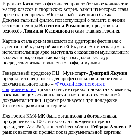
В рамках Казанского фестиваля прошло большое количество
мастер-классов и творческих встреч, одной из которых стала
презентация проекта «Чыскыырай – женщина Саха».
Документальный фильм, повествующий о таланте и жизни
якутской певицы
Валентины Романовой
, представили
режиссёр
Людмила Кудряшова
и сама главная героиня.
Картина стала ярким знакомством аудитории фестиваля с
аутентичной культурой жителей Якутии. Этническая джаз-
исполнительница ярко выступила с казанским музыкальным
коллективом, создав таким образом диалог культур
посредством языка и кинематографа, и музыки.
Генеральный продюсер ПЦ «Мувистарт»
Дмитрий Якунин
представил спецпроект для профессионалов и любителей
документального кино –
«Русский док: история и
современность»
, цикл статей, интервью и новостных заметок,
раскрывающих основные вехи в истории отечественной
документалистики. Проект реализуется при поддержке
Института развития интернета.
Для гостей КМФМК была организована фотовыставка,
приуроченная к 100-летию со дня рождения первого
президента Азербайджанской Республики
Гейдара Алиева
. В
рамках выставки прошёл показ документальной картины