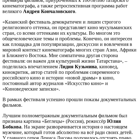
премьеры фильмов, приуроченных к 100-летию татарского
кинематографа, а также ретроспективная программа работ
великого
Андрея Кончаловского
.
«Казанский фестиваль демократичен и лишен строгого
религиозного оттенка, он представляет кино мусульманских
стран, со всеми оттенками их культуры. Во многом это
общечеловеческие темы и проблемы. Конечно, он интересен
как площадка для популяризации, дискуссии и вовлечения в
мировой контекст кинематографа многих стран Азии, Африки
и Ближнего Востока. Мне симпатична другая сторона
фестиваля: он важен для культурной жизни Татарстана», –
поделилась впечатлением
Лидия Кузьмина
, киновед,
кинокритик, автор статей по проблемам современного
российского кино и истории «новой драмы» в кино,
постоянный автор журналов «Искусство кино» и
«Киноведческие записки».
В рамках фестиваля успешно прошли показы документальных
фильмов.
Лучшим полнометражным документальным фильмом был
признана картина «Беглецы» (Россия), режиссёр
Юлия
Бобкова
. На экране разворачивается история о настоящем
мужчине, который готов абсолютно на всё ради своих детей.
У главного героя Дениса Лисова получилось отстоять право