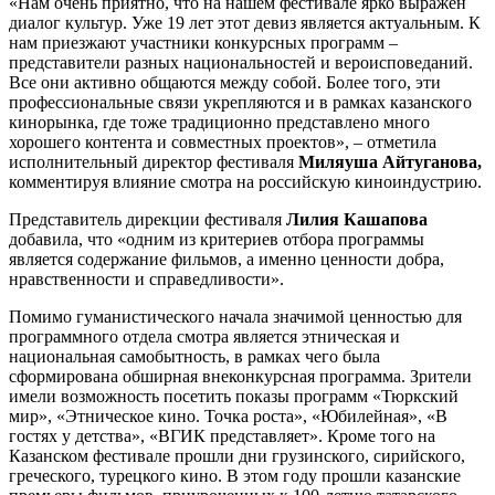
«Нам очень приятно, что на нашем фестивале ярко выражен
диалог культур. Уже 19 лет этот девиз является актуальным. К
нам приезжают участники конкурсных программ –
представители разных национальностей и вероисповеданий.
Все они активно общаются между собой. Более того, эти
профессиональные связи укрепляются и в рамках казанского
кинорынка, где тоже традиционно представлено много
хорошего контента и совместных проектов», – отметила
исполнительный директор фестиваля
Миляуша Айтуганова,
комментируя влияние смотра на российскую киноиндустрию.
Представитель дирекции фестиваля
Лилия Кашапова
добавила, что «одним из критериев отбора программы
является содержание фильмов, а именно ценности добра,
нравственности и справедливости».
Помимо гуманистического начала значимой ценностью для
программного отдела смотра является этническая и
национальная самобытность, в рамках чего была
сформирована обширная внеконкурсная программа. Зрители
имели возможность посетить показы программ «Тюркский
мир», «Этническое кино. Точка роста», «Юбилейная», «В
гостях у детства», «ВГИК представляет». Кроме того на
Казанском фестивале прошли дни грузинского, сирийского,
греческого, турецкого кино. В этом году прошли казанские