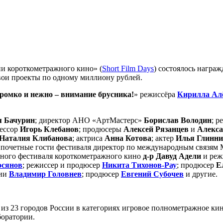
и короткометражного кино» (
Short Film Days
) состоялось награ
вои проекты по одному миллиону рублей.
ромко и нежно – внимание брусника!
» режиссёра
Кирилла Ал
я Бачурин
; директор АНО «АртМастерс»
Борислав Володин
; р
фессор
Игорь Клебанов
; продюсеры
Алексей Рязанцев
и
Алекса
Наталия Клибанова
; актриса
Анна Котова
; актер
Илья Глинн
; почетные гости фестиваля директор по международным связя
ного фестиваля короткометражного кино
д-р Давуд Адели
и реж
сянов
; режиссер и продюсер
Никита Тихонов-Рау
; продюсер
Е
сии
Владимир Головнев
; продюсер
Евгений Субочев
и другие.
 из 23 городов России в категориях игровое полнометражное ки
боратории.