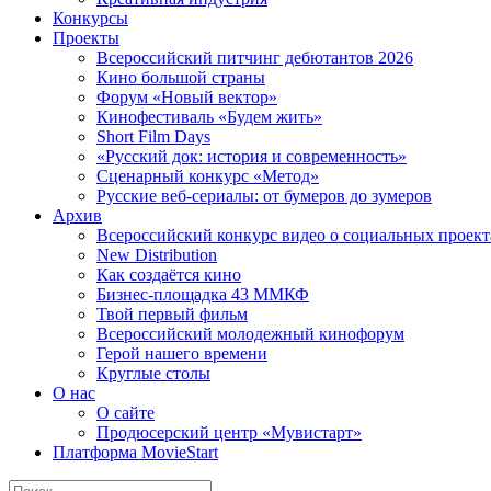
Конкурсы
Проекты
Всероссийский питчинг дебютантов 2026
Кино большой страны
Форум «Новый вектор»
Кинофестиваль «Будем жить»
Short Film Days
«Русский док: история и современность»
Сценарный конкурс «Метод»
Русские веб-сериалы: от бумеров до зумеров
Архив
Всероссийский конкурс видео о социальных проек
New Distribution
Как создаётся кино
Бизнес-площадка 43 ММКФ
Твой первый фильм
Всероссийский молодежный кинофорум
Герой нашего времени
Круглые столы
О нас
О сайте
Продюсерский центр «Мувистарт»
Платформа MovieStart