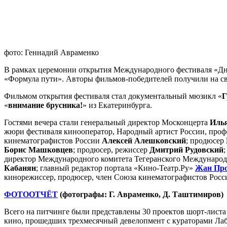
фото: Геннадий Авраменко
В рамках церемонии открытия Международного фестиваля «Дн
«Формула пути». Авторы фильмов-победителей получили на с
Фильмом открытия фестиваля стал документальный мюзикл «
Г
«
внимание брусника!
» из Екатеринбурга.
Гостями вечера стали генеральный директор Москонцерта
Иль
жюри фестиваля кинооператор, Народный артист России, про
кинематографистов России
Алексей Алешковский
; продюсер
Борис Машковцев
; продюсер, режиссер
Дмитрий Рудовский
директор Международного комитета Тегеранского Международ
Кабанян
; главный редактор портала «Кино-Театр.Ру»
Жан Про
кинорежиссер, продюсер, член Союза кинематографистов Рос
ФОТООТЧЁТ
(фотографы: Г. Авраменко, Д. Таштимиров)
Всего на питчинге были представлены 30 проектов шорт-листа
кино, прошедших трехмесячный девелопмент с кураторами Ла