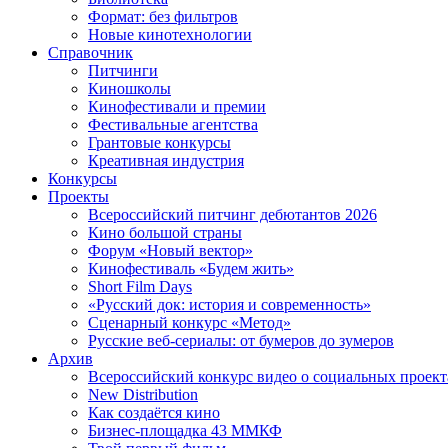
Формат: без фильтров
Новые кинотехнологии
Справочник
Питчинги
Киношколы
Кинофестивали и премии
Фестивальные агентства
Грантовые конкурсы
Креативная индустрия
Конкурсы
Проекты
Всероссийский питчинг дебютантов 2026
Кино большой страны
Форум «Новый вектор»
Кинофестиваль «Будем жить»
Short Film Days
«Русский док: история и современность»
Сценарный конкурс «Метод»
Русские веб-сериалы: от бумеров до зумеров
Архив
Всероссийский конкурс видео о социальных проек
New Distribution
Как создаётся кино
Бизнес-площадка 43 ММКФ