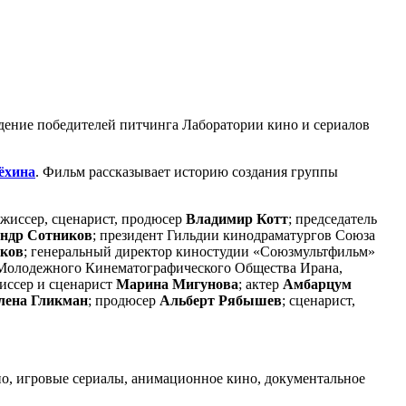
ждение победителей питчинга Лаборатории кино и сериалов
ёхина
. Фильм рассказывает историю создания группы
ежиссер, сценарист, продюсер
Владимир Котт
; председатель
ндр Сотников
; президент Гильдии кинодраматургов Союза
иков
; генеральный директор киностудии «Союзмультфильм»
м Молодежного Кинематографического Общества Ирана,
иссер и сценарист
Марина Мигунова
; актер
Амбарцум
лена Гликман
; продюсер
Альберт Рябышев
; сценарист,
но, игровые сериалы, анимационное кино, документальное