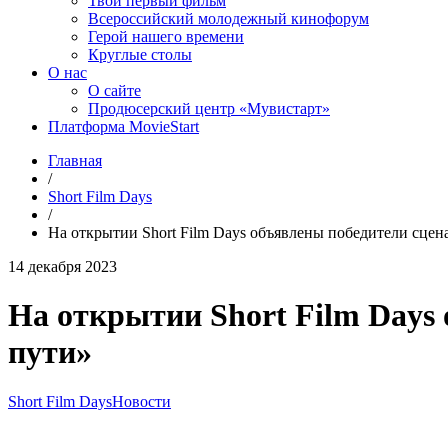
Твой первый фильм
Всероссийский молодежный кинофорум
Герой нашего времени
Круглые столы
О нас
О сайте
Продюсерский центр «Мувистарт»
Платформа MovieStart
Главная
/
Short Film Days
/
На открытии Short Film Days объявлены победители сце
14 декабря 2023
На открытии Short Film Days
пути»
Short Film Days
Новости