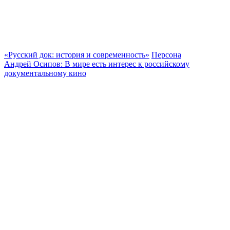
«Русский док: история и современность»
Персона
Андрей Осипов: В мире есть интерес к российскому
документальному кино