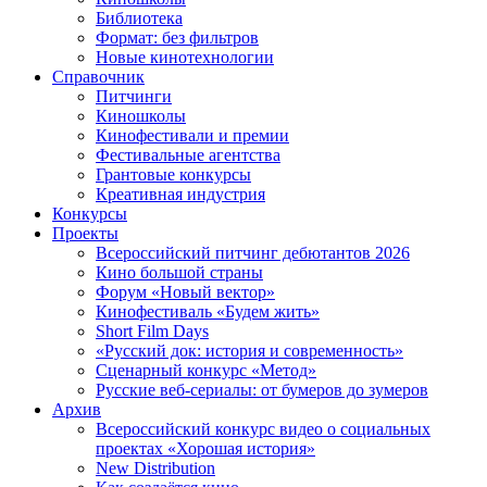
Библиотека
Формат: без фильтров
Новые кинотехнологии
Справочник
Питчинги
Киношколы
Кинофестивали и премии
Фестивальные агентства
Грантовые конкурсы
Креативная индустрия
Конкурсы
Проекты
Всероссийский питчинг дебютантов 2026
Кино большой страны
Форум «Новый вектор»
Кинофестиваль «Будем жить»
Short Film Days
«Русский док: история и современность»
Сценарный конкурс «Метод»
Русские веб-сериалы: от бумеров до зумеров
Архив
Всероссийский конкурс видео о социальных
проектах «Хорошая история»
New Distribution