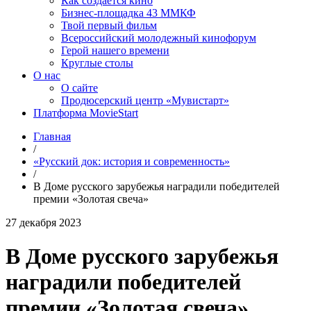
Как создаётся кино
Бизнес-площадка 43 ММКФ
Твой первый фильм
Всероссийский молодежный кинофорум
Герой нашего времени
Круглые столы
О нас
О сайте
Продюсерский центр «Мувистарт»
Платформа MovieStart
Главная
/
«Русский док: история и современность»
/
В Доме русского зарубежья наградили победителей
премии «Золотая свеча»
27 декабря 2023
В Доме русского зарубежья
наградили победителей
премии «Золотая свеча»