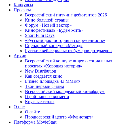
Конкурсы
Проекты
Всероссийский питчинг дебютантов 2026
Кино большой страны
Форум «Новый вектор»
Кинофестиваль «Будем жить»
Short Film Days
«Русский док: история и современность»
Сценарный конкурс «Метод»
Русские веб-сериалы: от бумеров до зумеров
Архив
Всероссийский конкурс видео о социальных
проектах «Хорошая история»
New Distribution
Как создаётся кино
Бизнес-площадка 43 ММКФ
Твой первый фильм
Всероссийский молодежный кинофорум
Герой нашего времени
Круглые столы
О нас
О сайте
Продюсерский центр «Мувистарт»
Платформа MovieStart