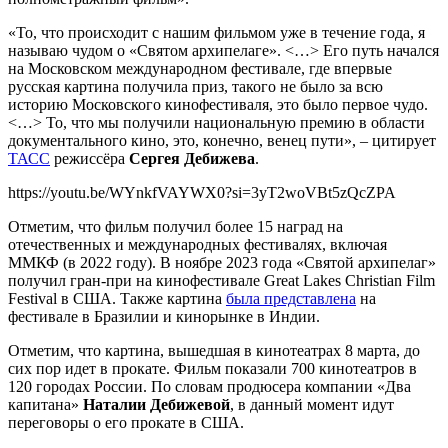
«То, что происходит с нашим фильмом уже в течение года, я
называю чудом о «Святом архипелаге». <…> Его путь начался
на Московском международном фестивале, где впервые
русская картина получила приз, такого не было за всю
историю Московского кинофестиваля, это было первое чудо.
<…> То, что мы получили национальную премию в области
документального кино, это, конечно, венец пути», – цитирует
ТАСС
режиссёра
Сергея Дебижева
.
https://youtu.be/WYnkfVAYWX0?si=3yT2woVBt5zQcZPA
Отметим, что фильм получил более 15 наград на
отечественных и международных фестивалях, включая
ММКФ (в 2022 году). В ноябре 2023 года «Святой архипелаг»
получил гран-при на кинофестивале Great Lakes Christian Film
Festival в США. Также картина
была представлена
на
фестивале в Бразилии и кинорынке в Индии.
Отметим, что картина, вышедшая в кинотеатрах 8 марта, до
сих пор идет в прокате. Фильм показали 700 кинотеатров в
120 городах России. По словам продюсера компании «Два
капитана»
Наталии Дебижевой
, в данный момент идут
переговоры о его прокате в США.