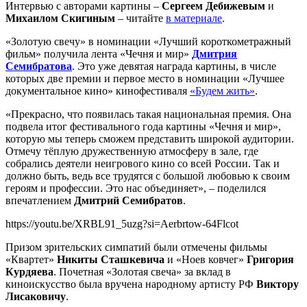
Интервью с авторами картины –
Сергеем Дебижевым
и
Михаилом Скигиным
– читайте
в материале
.
«Золотую свечу» в номинации «Лучший короткометражный
фильм» получила лента «Чечня и мир»
Дмитрия
Семибратова
. Это уже девятая награда картины, в числе
которых две премии и первое место в номинации «Лучшее
документальное кино» кинофестиваля
«Будем жить»
.
«Прекрасно, что появилась такая национальная премия. Она
подвела итог фестивального года картины «Чечня и мир»,
которую мы теперь сможем представить широкой аудитории.
Отмечу тёплую дружественную атмосферу в зале, где
собрались деятели неигрового кино со всей России. Так и
должно быть, ведь все трудятся с большой любовью к своим
героям и профессии. Это нас объединяет», – поделился
впечатлением
Дмитрий Семибратов
.
https://youtu.be/XRBL91_5uzg?si=Aerbrtow-64Flcot
Призом зрительских симпатий были отмечены фильмы
«Квартет»
Никиты Сташкевича
и «Ноев ковчег»
Григория
Курдяева
. Почетная «Золотая свеча» за вклад в
киноискусство была вручена народному артисту РФ
Виктору
Лисаковичу
.