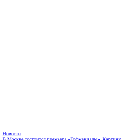
Новости
В Москве состоится премьера «Гофманиады». Картину