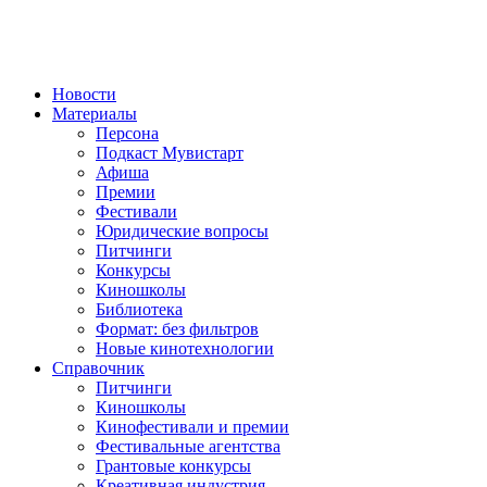
Новости
Материалы
Персона
Подкаст Мувистарт
Афиша
Премии
Фестивали
Юридические вопросы
Питчинги
Конкурсы
Киношколы
Библиотека
Формат: без фильтров
Новые кинотехнологии
Справочник
Питчинги
Киношколы
Кинофестивали и премии
Фестивальные агентства
Грантовые конкурсы
Креативная индустрия