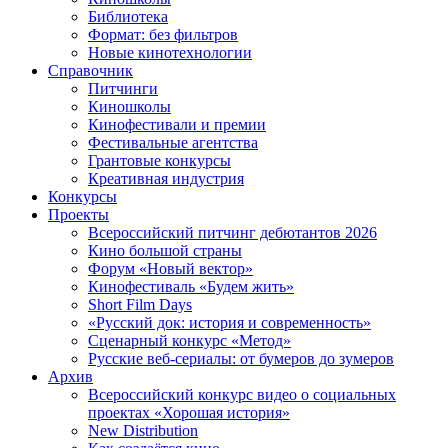
Библиотека
Формат: без фильтров
Новые кинотехнологии
Справочник
Питчинги
Киношколы
Кинофестивали и премии
Фестивальные агентства
Грантовые конкурсы
Креативная индустрия
Конкурсы
Проекты
Всероссийский питчинг дебютантов 2026
Кино большой страны
Форум «Новый вектор»
Кинофестиваль «Будем жить»
Short Film Days
«Русский док: история и современность»
Сценарный конкурс «Метод»
Русские веб-сериалы: от бумеров до зумеров
Архив
Всероссийский конкурс видео о социальных
проектах «Хорошая история»
New Distribution