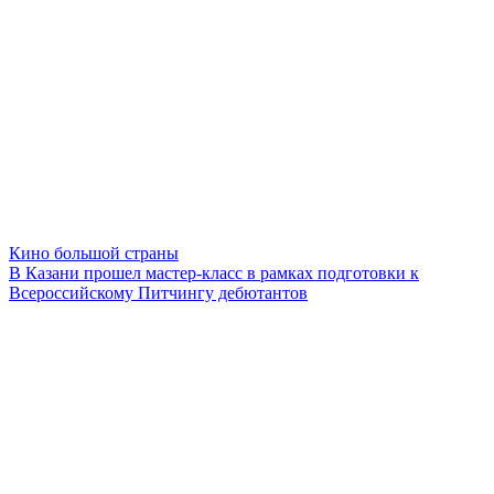
Кино большой страны
В Казани прошел мастер-класс в рамках подготовки к
Всероссийскому Питчингу дебютантов