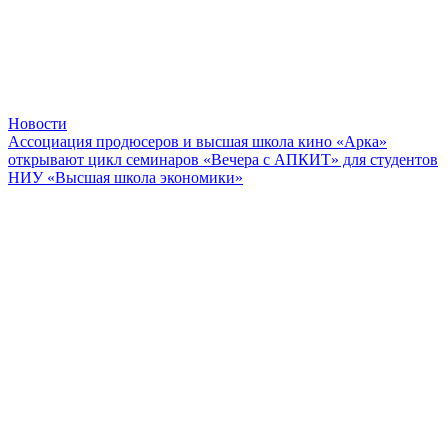
Новости
Ассоциация продюсеров и высшая школа кино «Арка»
открывают цикл семинаров «Вечера с АПКИТ» для студентов
НИУ «Высшая школа экономики»