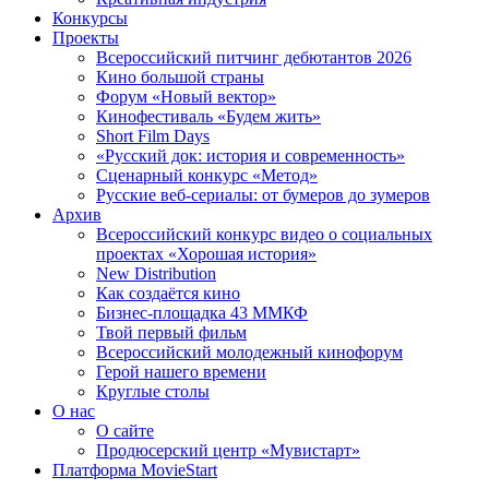
Конкурсы
Проекты
Всероссийский питчинг дебютантов 2026
Кино большой страны
Форум «Новый вектор»
Кинофестиваль «Будем жить»
Short Film Days
«Русский док: история и современность»
Сценарный конкурс «Метод»
Русские веб-сериалы: от бумеров до зумеров
Архив
Всероссийский конкурс видео о социальных
проектах «Хорошая история»
New Distribution
Как создаётся кино
Бизнес-площадка 43 ММКФ
Твой первый фильм
Всероссийский молодежный кинофорум
Герой нашего времени
Круглые столы
О нас
О сайте
Продюсерский центр «Мувистарт»
Платформа MovieStart