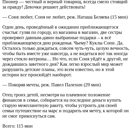
Пионер — честный и верный товарищ, всегда смело стоящий
за правду! Девочки решают действовать!
— Соня любит, Соня не любит, реж. Наташа Беляева (15 мин)
Один день, проведённый в ожидании приближающегося
счастья: гуляя по городу, из магазина в магазин, две сестры
проверяют давным-давно выбранные подарки – к всё
приближающемуся дню рожденья. Чьему? Куклы Сони. Да.
Осталось только дождаться, совсем чуть-чуть, целую вечность,
чтобы быть вместе уже навсегда, а не видеться вот так иногда
через стекло витрины… Но что, если Соня уйдёт к другой, не
дождавшись заветного дня? Как легко взрослый мир может
разрушить детские планы, это всем известно, но в этой
истории все произойдёт наоборот.
— Покоряя мечты, реж. Павел Палехин (29 мин)
Отец троих детей, несмотря на плачевное положение
финансов в семье, собирается на последние деньги купить
старую межпланетную ракету, чтобы устроить для своей
семьи путешествие на марс и подарить им мечту, к которой он
не смог прикоснуться сам.
Всего: 115 мин