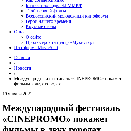
Как создаётся кино
Бизнес-площадка 43 ММКФ
Твой первый фильм
Всероссийский молодежный кинофорум
Герой нашего времени
Круглые столы
О нас
О сайте
Продюсерский центр «Мувистарт»
Платформа MovieStart
Главная
/
Новости
/
Международный фестиваль «CINEPROMO» покажет
фильмы в двух городах
19 января 2021
Международный фестиваль
«CINEPROMO» покажет
фильмы в двух городах