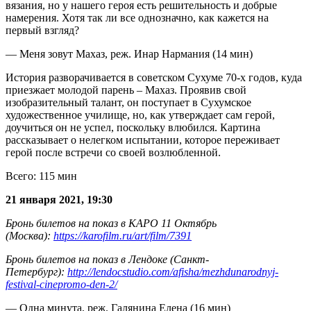
вязания, но у нашего героя есть решительность и добрые
намерения. Хотя так ли все однозначно, как кажется на
первый взгляд?
— Меня зовут Махаз, реж. Инар Нармания (14 мин)
История разворачивается в советском Сухуме 70-х годов, куда
приезжает молодой парень – Махаз. Проявив свой
изобразительный талант, он поступает в Сухумское
художественное училище, но, как утверждает сам герой,
доучиться он не успел, поскольку влюбился. Картина
рассказывает о нелегком испытании, которое переживает
герой после встречи со своей возлюбленной.
Всего: 115 мин
21 января 2021, 19:30
Бронь билетов на показ в КАРО 11 Октябрь
(Москва):
https://karofilm.ru/art/film/7391
Бронь билетов на показ в Лендоке (Санкт-
Петербург):
http://lendocstudio.com/afisha/mezhdunarodnyj-
festival-cinepromo-den-2/
— Одна минута, реж. Галянина Елена (16 мин)