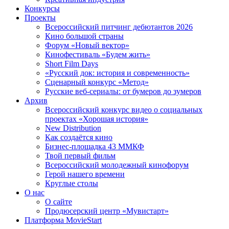
Конкурсы
Проекты
Всероссийский питчинг дебютантов 2026
Кино большой страны
Форум «Новый вектор»
Кинофестиваль «Будем жить»
Short Film Days
«Русский док: история и современность»
Сценарный конкурс «Метод»
Русские веб-сериалы: от бумеров до зумеров
Архив
Всероссийский конкурс видео о социальных
проектах «Хорошая история»
New Distribution
Как создаётся кино
Бизнес-площадка 43 ММКФ
Твой первый фильм
Всероссийский молодежный кинофорум
Герой нашего времени
Круглые столы
О нас
О сайте
Продюсерский центр «Мувистарт»
Платформа MovieStart