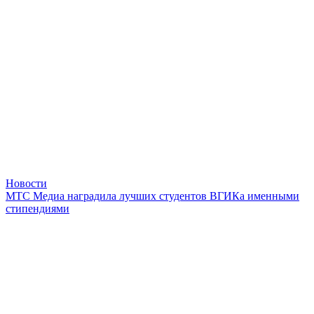
Новости
МТС Медиа наградила лучших студентов ВГИКа именными
стипендиями