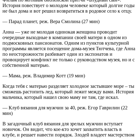
История повествует о молодом человеке который долгие годы
не был дома и вот решил возвратиться в родовое село к отцу.
— Парад планет, реж. Вера Смолина (27 мин)
Анна — уже не молодая одинокая женщина проводит
очередные выходные в компании своей матери в одном из
подмосковных пансионатов. Одним из пунктов культурной
программы является посещение дома-музея Тютчева, где Анна
по неосторожности разбивает один из экспонатов и
провоцирует конфликт не только с руководством музея, но и с
собственной матерью.
— Мама, реж. Владимир Котт (19 мин)
Когда тебя с матерью разделяет холодное застывшее море – ты
сможешь растопить лед, который лежит между вами. История
мальчика, который нашел свою маму не там, где искал.
— Клуб вязания для мужчин за 40, реж. Егор Гаврилин (22
мин)
В загадочный клуб вязания для зрелых мужчин вступает
новичок. Он видит, что кое-кто хочет захватить власть в
клубе, и решает навести порядок. Злодей владеет мастерством