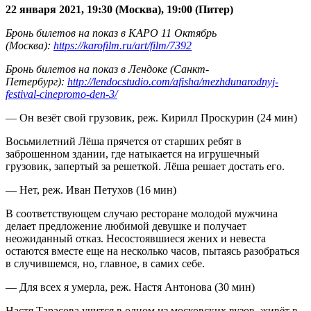
22 января 2021, 19:30 (Москва), 19:00 (Питер)
Бронь билетов на показ в КАРО 11 Октябрь
(Москва):
https://karofilm.ru/art/film/7392
Бронь билетов на показ в Лендоке (Санкт-
Петербург):
http://lendocstudio.com/afisha/mezhdunarodnyj-
festival-cinepromo-den-3/
— Он везёт свой грузовик, реж. Кирилл Проскурин (24 мин)
Восьмилетний Лёша прячется от старших ребят в
заброшенном здании, где натыкается на игрушечный
грузовик, запертый за решеткой. Лёша решает достать его.
— Нет, реж. Иван Петухов (16 мин)
В соответствующем случаю ресторане молодой мужчина
делает предложение любимой девушке и получает
неожиданный отказ. Несостоявшиеся жених и невеста
остаются вместе еще на несколько часов, пытаясь разобраться
в случившемся, но, главное, в самих себе.
— Для всех я умерла, реж. Настя Антонова (30 мин)
Настя Тарасова учится в одном из московских вузов, живёт в