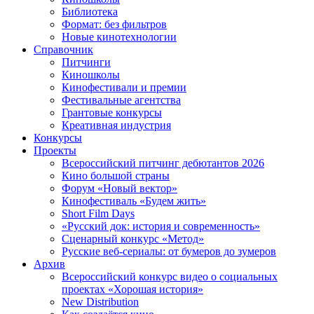
Библиотека
Формат: без фильтров
Новые кинотехнологии
Справочник
Питчинги
Киношколы
Кинофестивали и премии
Фестивальные агентства
Грантовые конкурсы
Креативная индустрия
Конкурсы
Проекты
Всероссийский питчинг дебютантов 2026
Кино большой страны
Форум «Новый вектор»
Кинофестиваль «Будем жить»
Short Film Days
«Русский док: история и современность»
Сценарный конкурс «Метод»
Русские веб-сериалы: от бумеров до зумеров
Архив
Всероссийский конкурс видео о социальных
проектах «Хорошая история»
New Distribution