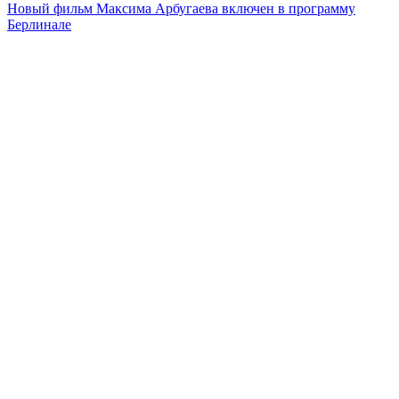
Новый фильм Максима Арбугаева включен в программу
Берлинале