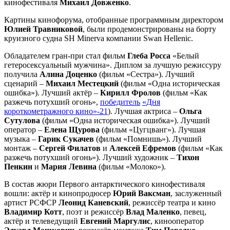
кинофестиваля
Михаил Довженко
.
Картины кинофорума, отобранные программным директором
Юлией Травниковой
, были продемонстрированы на борту
круизного судна SH Minerva компании Swan Hellenic.
Обладателем гран-при стал фильм
Глеба Росса
«Белый
гетеросексуальный мужчина». Диплом за лучшую режиссуру
получила
Алина Доценко
(фильм «Сестра»). Лучший
сценарий –
Михаил Местецкий
(фильм «Одна историческая
ошибка»). Лучший актёр –
Кирилл Фролов
(фильм «Как
разжечь потухший огонь»,
победитель
«Дня
короткометражного кино»-21
). Лучшая актриса –
Ольга
Сутулова
(фильм «Одна историческая ошибка»). Лучший
оператор –
Елена Щурова
(фильм «Цугцванг»). Лучшая
музыка –
Гарик Сукачев
(фильм «Помнишь»). Лучший
монтаж –
Сергей
Филатов
и
Алексей Ефремов
(фильм «Как
разжечь потухший огонь»). Лучший художник –
Тихон
Пенкин
и
Мария Левина
(фильм «Молоко»).
В состав жюри Первого антарктического кинофестиваля
вошли: актёр и кинопродюсер
Юрий Ваксман
, заслуженный
артист РСФСР
Леонид Каневский
, режиссёр театра и кино
Владимир Котт
, поэт и режиссёр
Влад Маленко
, певец,
актёр и телеведущий
Евгений Маргулис
, кинооператор