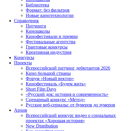
Библиотека
Формат: без фильтров
Новые кинотехнологии
Справочник
Питчинги
Киношколы
Кинофестивали и премии
Фестивальные агентства
Грантовые конкурсы
Креативная индустрия
Конкурсы
Проекты
Всероссийский питчинг дебютантов 2026
Кино большой страны
Форум «Новый вектор»
Кинофестиваль «Будем жить»
Short Film Days
«Русский док: история и современность»
Сценарный конкурс «Метод»
Русские веб-сериалы: от бумеров до зумеров
Архив
Всероссийский конкурс видео о социальных
проектах «Хорошая история»
New Distribution