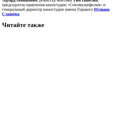
Эдуард Мошкович
, режиссёр монтажа
Тим Павелко
,
председатель правления киностудии «Союзмультфильм» и
генеральный директор киностудии имени Горького
Юлиана
Слащёва
.
Читайте также