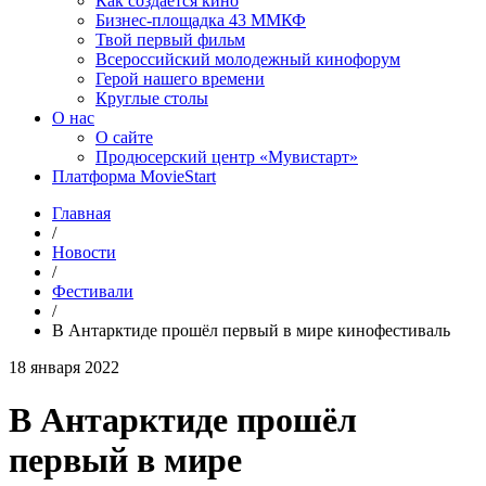
Как создаётся кино
Бизнес-площадка 43 ММКФ
Твой первый фильм
Всероссийский молодежный кинофорум
Герой нашего времени
Круглые столы
О нас
О сайте
Продюсерский центр «Мувистарт»
Платформа MovieStart
Главная
/
Новости
/
Фестивали
/
В Антарктиде прошёл первый в мире кинофестиваль
18 января 2022
В Антарктиде прошёл
первый в мире