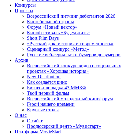
Конкурсы
Проекты
Всероссийский питчинг дебютантов 2026
Кино большой страны
Форум «Новый вектор»
Кинофестиваль «Будем жить»
Short Film Days
«Русский док: история и современность»
Сценарный конкурс «Метод»
Русские веб-сериалы: от бумеров до зумеров
Архив
Всероссийский конкурс видео о социальных
проектах «Хорошая история»
New Distribution
Как создаётся кино
Бизнес-площадка 43 ММКФ
Твой первый фильм
Всероссийский молодежный кинофорум
Герой нашего времени
Круглые столы
О нас
О сайте
Продюсерский центр «Мувистарт»
Платформа MovieStart