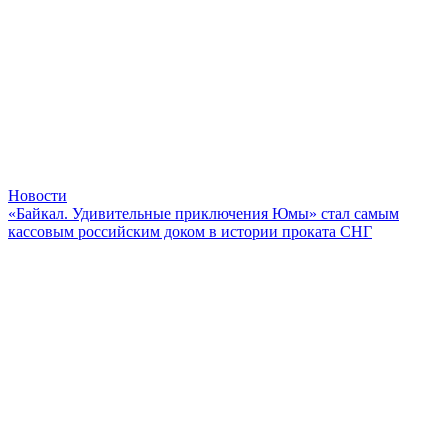
Новости
«Байкал. Удивительные приключения Юмы» стал самым
кассовым российским доком в истории проката СНГ