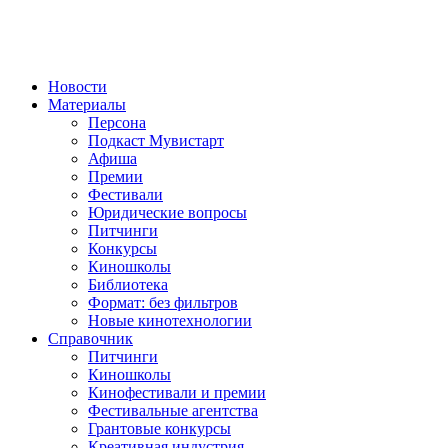
Новости
Материалы
Персона
Подкаст Мувистарт
Афиша
Премии
Фестивали
Юридические вопросы
Питчинги
Конкурсы
Киношколы
Библиотека
Формат: без фильтров
Новые кинотехнологии
Справочник
Питчинги
Киношколы
Кинофестивали и премии
Фестивальные агентства
Грантовые конкурсы
Креативная индустрия