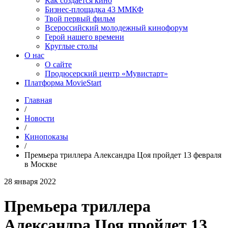
Как создаётся кино
Бизнес-площадка 43 ММКФ
Твой первый фильм
Всероссийский молодежный кинофорум
Герой нашего времени
Круглые столы
О нас
О сайте
Продюсерский центр «Мувистарт»
Платформа MovieStart
Главная
/
Новости
/
Кинопоказы
/
Премьера триллера Александра Цоя пройдет 13 февраля
в Москве
28 января 2022
Премьера триллера
Александра Цоя пройдет 13