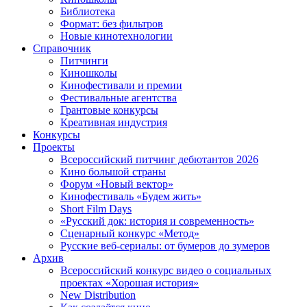
Библиотека
Формат: без фильтров
Новые кинотехнологии
Справочник
Питчинги
Киношколы
Кинофестивали и премии
Фестивальные агентства
Грантовые конкурсы
Креативная индустрия
Конкурсы
Проекты
Всероссийский питчинг дебютантов 2026
Кино большой страны
Форум «Новый вектор»
Кинофестиваль «Будем жить»
Short Film Days
«Русский док: история и современность»
Сценарный конкурс «Метод»
Русские веб-сериалы: от бумеров до зумеров
Архив
Всероссийский конкурс видео о социальных
проектах «Хорошая история»
New Distribution