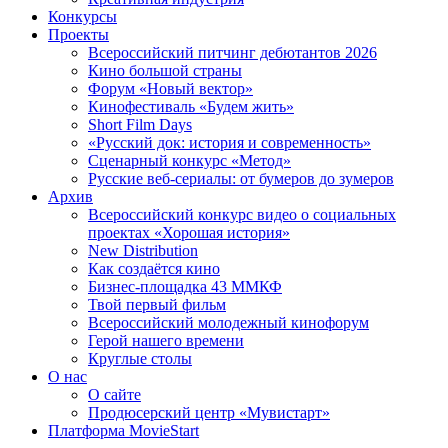
Конкурсы
Проекты
Всероссийский питчинг дебютантов 2026
Кино большой страны
Форум «Новый вектор»
Кинофестиваль «Будем жить»
Short Film Days
«Русский док: история и современность»
Сценарный конкурс «Метод»
Русские веб-сериалы: от бумеров до зумеров
Архив
Всероссийский конкурс видео о социальных
проектах «Хорошая история»
New Distribution
Как создаётся кино
Бизнес-площадка 43 ММКФ
Твой первый фильм
Всероссийский молодежный кинофорум
Герой нашего времени
Круглые столы
О нас
О сайте
Продюсерский центр «Мувистарт»
Платформа MovieStart