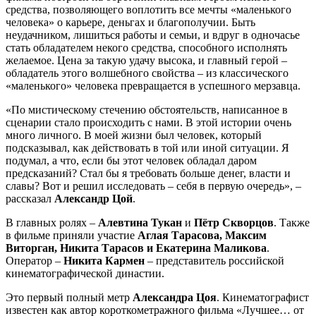
средства, позволяющего воплотить все мечты «маленького
человека» о карьере, деньгах и благополучии. Быть
неудачником, лишиться работы и семьи, и вдруг в одночасье
стать обладателем некого средства, способного исполнять
желаемое. Цена за такую удачу высока, и главный герой –
обладатель этого волшебного свойства – из классического
«маленького» человека превращается в успешного мерзавца.
«По мистическому стечению обстоятельств, написанное в
сценарии стало происходить с нами. В этой истории очень
много личного. В моей жизни был человек, который
подсказывал, как действовать в той или иной ситуации. Я
подумал, а что, если бы этот человек обладал даром
предсказаний? Стал бы я требовать больше денег, власти и
славы? Вот и решил исследовать – себя в первую очередь», –
рассказал
Александр Цой
.
В главных ролях –
Алевтина Тукан
и
Пётр Скворцов
. Также
в фильме приняли участие
Аглая Тарасова, Максим
Виторган, Никита Тарасов и Екатерина Маликова
.
Оператор –
Никита Кармен
– представитель российской
кинематографической династии.
Это первый полный метр
Александра Цоя
. Кинематографист
известен как автор короткометражного фильма «Лучшее… от