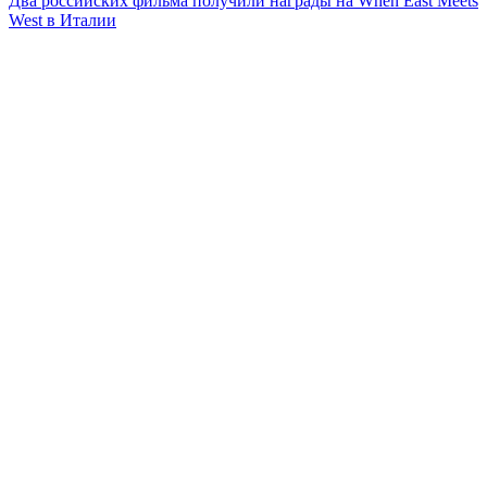
Два российских фильма получили награды на When East Meets
West в Италии