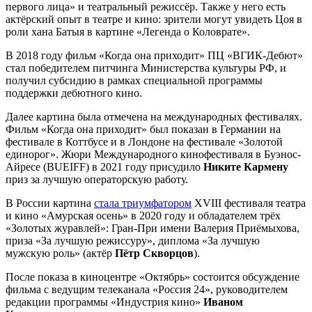
первого лица» и театральный режиссёр. Также у него есть
актёрский опыт в театре и кино: зрители могут увидеть Цоя в
роли хана Батыя в картине «Легенда о Коловрате».
В 2018 году фильм «Когда она приходит» ПЦ «ВГИК-Дебют»
стал победителем питчинга Министерства культуры РФ, и
получил субсидию в рамках специальной программы
поддержки дебютного кино.
Далее картина была отмечена на международных фестивалях.
Фильм «Когда она приходит» был показан в Германии на
фестивале в Коттбусе и в Лондоне на фестивале «Золотой
единорог». Жюри Международного кинофестиваля в Буэнос-
Айресе (BUEIFF) в 2021 году присудило
Никите Кармену
приз за лучшую операторскую работу.
В России картина
стала триумфатором
XVIII фестиваля театра
и кино «Амурская осень» в 2020 году и обладателем трёх
«Золотых журавлей»: Гран-При имени Валерия Приёмыхова,
приза «За лучшую режиссуру», диплома «За лучшую
мужскую роль» (актёр
Пётр Скворцов
).
После показа в киноцентре «Октябрь» состоится обсуждение
фильма с ведущим телеканала «Россия 24», руководителем
редакции программы «Индустрия кино»
Иваном