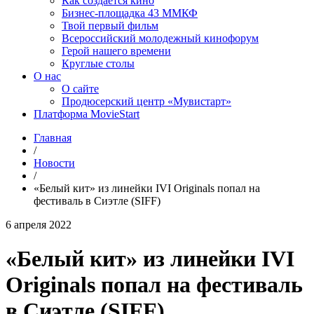
Как создаётся кино
Бизнес-площадка 43 ММКФ
Твой первый фильм
Всероссийский молодежный кинофорум
Герой нашего времени
Круглые столы
О нас
О сайте
Продюсерский центр «Мувистарт»
Платформа MovieStart
Главная
/
Новости
/
«Белый кит» из линейки IVI Originals попал на
фестиваль в Сиэтле (SIFF)
6 апреля 2022
«Белый кит» из линейки IVI
Originals попал на фестиваль
в Сиэтле (SIFF)