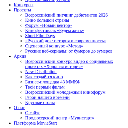
Конкурсы
Проекты
Всероссийский питчинг дебютантов 2026
Кино большой страны
Форум «Новый вектор»
Кинофестиваль «Будем жить»
Short Film Days
«Русский док: история и современность»
Сценарный конкурс «Метод»
Русские веб-сериалы: от бумеров до зумеров
Архив
Всероссийский конкурс видео о социальных
проектах «Хорошая история»
New Distribution
Как создаётся кино
Бизнес-площадка 43 ММКФ
Твой первый фильм
Всероссийский молодежный кинофорум
Герой нашего времени
Круглые столы
О нас
О сайте
Продюсерский центр «Мувистарт»
Платформа MovieStart