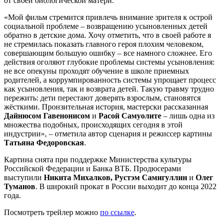
от своей биологической матери.
«Мой фильм стремится привлечь внимание зрителя к острой
социальной проблеме – возвращению усыновленных детей
обратно в детские дома. Хочу отметить, что в своей работе я
не стремилась показать главного героя плохим человеком,
совершающим большую ошибку – все намного сложнее. Его
действия оголяют глубокие проблемы системы усыновления:
не все опекуны проходят обучение в школе приемных
родителей, а коррумпированность системы упрощает процесс
как усыновления, так и возврата детей. Такую травму трудно
пережить: дети перестают доверять взрослым, становятся
жёсткими. Пронзительная история, мастерски рассказанная
Дайнюсом Гавенонисом
и
Расой Самуолите
– лишь одна из
множества подобных, происходящих сегодня в этой
индустрии», – отметила автор сценария и режиссер картины
Татьяна Федоровская
.
Картина снята при поддержке Министерства культуры
Российской Федерации и Банка ВТБ. Продюсерами
выступили
Никита Михалков, Рустэм Самигуллин
и
Олег
Туманов
. В широкий прокат в России выходит до конца 2022
года.
Посмотреть трейлер можно
по ссылке
.