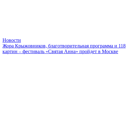
Новости
Жора Крыжовников, благотворительная программа и 118
картин – фестиваль «Святая Анна» пройдет в Москве