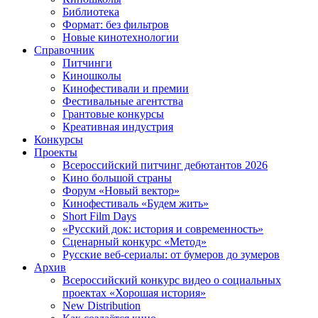
Библиотека
Формат: без фильтров
Новые кинотехнологии
Справочник
Питчинги
Киношколы
Кинофестивали и премии
Фестивальные агентства
Грантовые конкурсы
Креативная индустрия
Конкурсы
Проекты
Всероссийский питчинг дебютантов 2026
Кино большой страны
Форум «Новый вектор»
Кинофестиваль «Будем жить»
Short Film Days
«Русский док: история и современность»
Сценарный конкурс «Метод»
Русские веб-сериалы: от бумеров до зумеров
Архив
Всероссийский конкурс видео о социальных
проектах «Хорошая история»
New Distribution