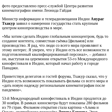
фото предоставлено пресс-службой Центра развития
кинематографии имени Леонида Гайдая
Министр информации и телерадиовещания Индии
Анураг
Тхакур
заявил о намерении государства стать крупным
центром кинопроизводства в мире.
«Мы хотим сделать Индию глобальным киноцентром, будь то
создание контента, совместная съёмка [фильмов] или
производство. Я рад, что люди со всего мира проявляют к
этому интерес. Я уверен, что у Индии есть все возможности и
подготовленный квалифицированный персонал», – добавил
он, выступая на церемонии открытия 53-го Международного
кинофестиваля в Индии, который начал работу в городе
Панаджи.
Приветствуя делегатов и гостей форума, Тхакур сказал, что у
Индии есть возможность показывать фильмы со всего мира и
«дать новую надежду региональным кинематографам после
пандемии».
53-й Международный кинофестиваль в Индии продлится до
30 ноября. В рамках киносмотра будут показаны 280 фильмов
из 79 стран. Фильмом открытия стала картина «Альма и
Оскар» австрийского режиссёра
Дитера
Бернера
. Этот