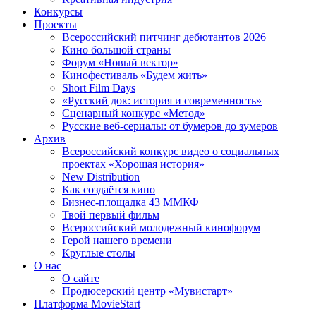
Конкурсы
Проекты
Всероссийский питчинг дебютантов 2026
Кино большой страны
Форум «Новый вектор»
Кинофестиваль «Будем жить»
Short Film Days
«Русский док: история и современность»
Сценарный конкурс «Метод»
Русские веб-сериалы: от бумеров до зумеров
Архив
Всероссийский конкурс видео о социальных
проектах «Хорошая история»
New Distribution
Как создаётся кино
Бизнес-площадка 43 ММКФ
Твой первый фильм
Всероссийский молодежный кинофорум
Герой нашего времени
Круглые столы
О нас
О сайте
Продюсерский центр «Мувистарт»
Платформа MovieStart