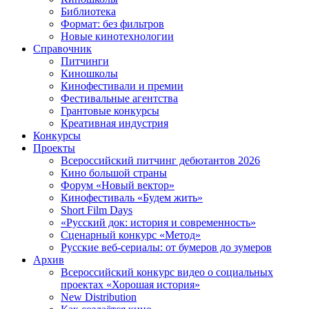
Библиотека
Формат: без фильтров
Новые кинотехнологии
Справочник
Питчинги
Киношколы
Кинофестивали и премии
Фестивальные агентства
Грантовые конкурсы
Креативная индустрия
Конкурсы
Проекты
Всероссийский питчинг дебютантов 2026
Кино большой страны
Форум «Новый вектор»
Кинофестиваль «Будем жить»
Short Film Days
«Русский док: история и современность»
Сценарный конкурс «Метод»
Русские веб-сериалы: от бумеров до зумеров
Архив
Всероссийский конкурс видео о социальных
проектах «Хорошая история»
New Distribution