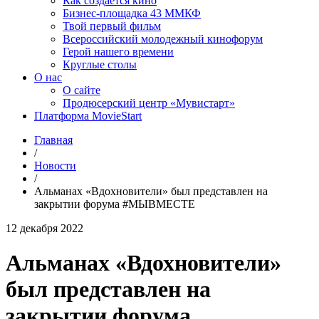
Как создаётся кино
Бизнес-площадка 43 ММКФ
Твой первый фильм
Всероссийский молодежный кинофорум
Герой нашего времени
Круглые столы
О нас
О сайте
Продюсерский центр «Мувистарт»
Платформа MovieStart
Главная
/
Новости
/
Альманах «Вдохновители» был представлен на
закрытии форума #МЫВМЕСТЕ
12 декабря 2022
Альманах «Вдохновители»
был представлен на
закрытии форума