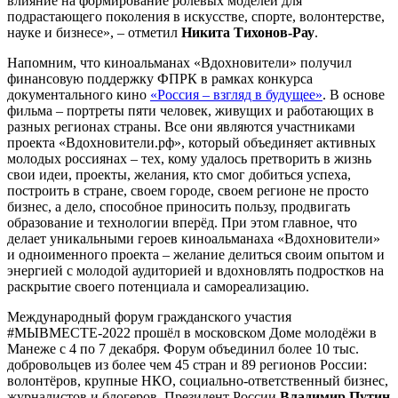
влияние на формирование ролевых моделей для
подрастающего поколения в искусстве, спорте, волонтерстве,
науке и бизнесе», – отметил
Никита Тихонов-Рау
.
Напомним, что киноальманах «Вдохновители» получил
финансовую поддержку ФПРК в рамках конкурса
документального кино
«Россия – взгляд в будущее»
. В основе
фильма – портреты пяти человек, живущих и работающих в
разных регионах страны. Все они являются участниками
проекта «Вдохновители.рф», который объединяет активных
молодых россиянах – тех, кому удалось претворить в жизнь
свои идеи, проекты, желания, кто смог добиться успеха,
построить в стране, своем городе, своем регионе не просто
бизнес, а дело, способное приносить пользу, продвигать
образование и технологии вперёд. При этом главное, что
делает уникальными героев киноальманаха «Вдохновители»
и одноименного проекта – желание делиться своим опытом и
энергией с молодой аудиторией и вдохновлять подростков на
раскрытие своего потенциала и самореализацию.
Международный форум гражданского участия
#МЫВМЕСТЕ-2022 прошёл в московском Доме молодёжи в
Манеже с 4 по 7 декабря. Форум объединил более 10 тыс.
добровольцев из более чем 45 стран и 89 регионов России:
волонтёров, крупные НКО, социально-ответственный бизнес,
журналистов и блогеров. Президент России
Владимир Путин