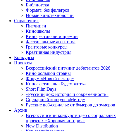
Библиотека
Формат: без фильтров
Новые кинотехнологии
Справочник
Питчинги
Киношколы
Кинофестивали и премии
Фестивальные агентства
Грантовые конкурсы
Креативная индустрия
Конкурсы
Проекты
Всероссийский питчинг дебютантов 2026
Кино большой страны
Форум «Новый вектор»
Кинофестиваль «Будем жить»
Short Film Days
«Русский док: история и современность»
Сценарный конкурс «Метод»
Русские веб-сериалы: от бумеров до зумеров
Архив
Всероссийский конкурс видео о социальных
проектах «Хорошая история»
New Distribution