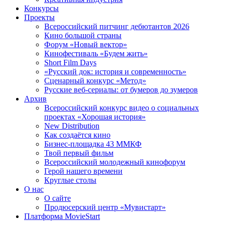
Конкурсы
Проекты
Всероссийский питчинг дебютантов 2026
Кино большой страны
Форум «Новый вектор»
Кинофестиваль «Будем жить»
Short Film Days
«Русский док: история и современность»
Сценарный конкурс «Метод»
Русские веб-сериалы: от бумеров до зумеров
Архив
Всероссийский конкурс видео о социальных
проектах «Хорошая история»
New Distribution
Как создаётся кино
Бизнес-площадка 43 ММКФ
Твой первый фильм
Всероссийский молодежный кинофорум
Герой нашего времени
Круглые столы
О нас
О сайте
Продюсерский центр «Мувистарт»
Платформа MovieStart