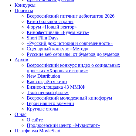
Конкурсы
Проекты
Всероссийский питчинг дебютантов 2026
Кино большой страны
Форум «Новый вектор»
Кинофестиваль «Будем жить»
Short Film Days
«Русский док: история и современность»
Сценарный конкурс «Метод»
Русские веб-сериалы: от бумеров до зумеров
Архив
Всероссийский конкурс видео о социальных
проектах «Хорошая история»
New Distribution
Как создаётся кино
Бизнес-площадка 43 ММКФ
Твой первый фильм
Всероссийский молодежный кинофорум
Герой нашего времени
Круглые столы
О нас
О сайте
Продюсерский центр «Мувистарт»
Платформа MovieStart