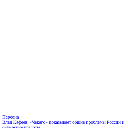
Персона
Влад Кафеев: «Чекаго» показывает общие проблемы России и
сибирские красоты