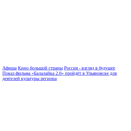
Афиша
Кино большой страны
Россия - взгляд в будущее
Показ фильма «Балалайка 2.0» пройдёт в Ульяновске для
деятелей культуры региона