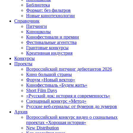
Библиотека
Формат: без фильтров
Новые кинотехнологии
Справочник
Питчинги
Киношколы
Кинофестивали и премии
Фестивальные агентства
Грантовые конкурсы
Креативная индустрия
Конкурсы
Проекты
Всероссийский питчинг дебютантов 2026
Кино большой страны
Форум «Новый вектор»
Кинофестиваль «Будем жить»
Short Film Days
«Русский док: история и современность»
Сценарный конкурс «Метод»
Русские веб-сериалы: от бумеров до зумеров
Архив
Всероссийский конкурс видео о социальных
проектах «Хорошая история»
New Distribution