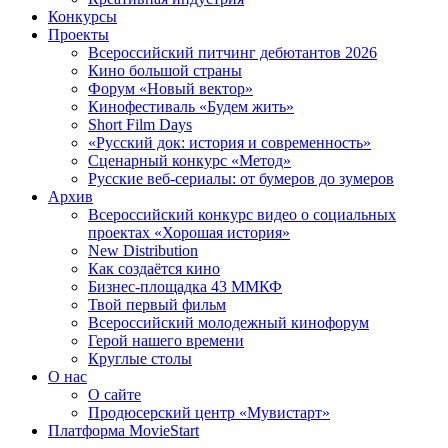
Конкурсы
Проекты
Всероссийский питчинг дебютантов 2026
Кино большой страны
Форум «Новый вектор»
Кинофестиваль «Будем жить»
Short Film Days
«Русский док: история и современность»
Сценарный конкурс «Метод»
Русские веб-сериалы: от бумеров до зумеров
Архив
Всероссийский конкурс видео о социальных
проектах «Хорошая история»
New Distribution
Как создаётся кино
Бизнес-площадка 43 ММКФ
Твой первый фильм
Всероссийский молодежный кинофорум
Герой нашего времени
Круглые столы
О нас
О сайте
Продюсерский центр «Мувистарт»
Платформа MovieStart