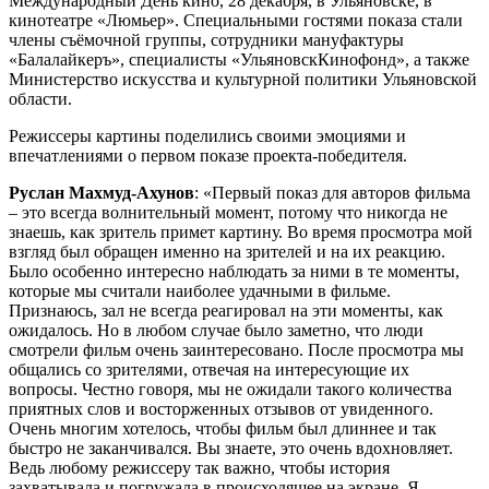
Международный День кино, 28 декабря, в Ульяновске, в
кинотеатре «Люмьер». Специальными гостями показа стали
члены съёмочной группы, сотрудники мануфактуры
«Балалайкеръ», специалисты «УльяновскКинофонд», а также
Министерство искусства и культурной политики Ульяновской
области.
Режиссеры картины поделились своими эмоциями и
впечатлениями о первом показе проекта-победителя.
Руслан Махмуд-Ахунов
: «Первый показ для авторов фильма
– это всегда волнительный момент, потому что никогда не
знаешь, как зритель примет картину. Во время просмотра мой
взгляд был обращен именно на зрителей и на их реакцию.
Было особенно интересно наблюдать за ними в те моменты,
которые мы считали наиболее удачными в фильме.
Признаюсь, зал не всегда реагировал на эти моменты, как
ожидалось. Но в любом случае было заметно, что люди
смотрели фильм очень заинтересовано. После просмотра мы
общались со зрителями, отвечая на интересующие их
вопросы. Честно говоря, мы не ожидали такого количества
приятных слов и восторженных отзывов от увиденного.
Очень многим хотелось, чтобы фильм был длиннее и так
быстро не заканчивался. Вы знаете, это очень вдохновляет.
Ведь любому режиссеру так важно, чтобы история
захватывала и погружала в происходящее на экране. Я