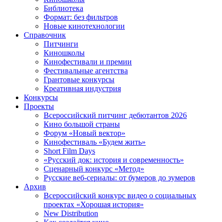
Библиотека
Формат: без фильтров
Новые кинотехнологии
Справочник
Питчинги
Киношколы
Кинофестивали и премии
Фестивальные агентства
Грантовые конкурсы
Креативная индустрия
Конкурсы
Проекты
Всероссийский питчинг дебютантов 2026
Кино большой страны
Форум «Новый вектор»
Кинофестиваль «Будем жить»
Short Film Days
«Русский док: история и современность»
Сценарный конкурс «Метод»
Русские веб-сериалы: от бумеров до зумеров
Архив
Всероссийский конкурс видео о социальных
проектах «Хорошая история»
New Distribution