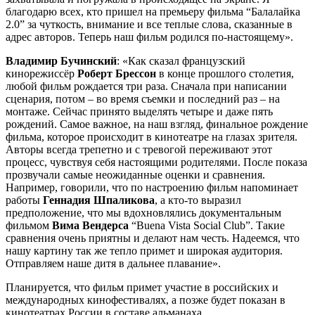
благодарю всех, кто пришел на премьеру фильма “Балалайка
2.0” за чуткость, внимание и все теплые слова, сказанные в
адрес авторов. Теперь наш фильм родился по-настоящему».
Владимир Бучинский
: «Как сказал французский
кинорежиссёр
Роберт
Брессон
в конце прошлого столетия,
любой фильм рождается три раза. Сначала при написании
сценария, потом – во время съемки и последний раз – на
монтаже. Сейчас принято выделять четыре и даже пять
рождений. Самое важное, на наш взгляд, финальное рождение
фильма, которое происходит в кинотеатре на глазах зрителя.
Авторы всегда трепетно и с тревогой переживают этот
процесс, чувствуя себя настоящими родителями. После показа
прозвучали самые неожиданные оценки и сравнения.
Например, говорили, что по настроению фильм напоминает
работы
Геннадия
Шпаликова
, а кто-то выразил
предположение, что мы вдохновлялись документальным
фильмом
Вима Вендерса
“Buena Vista Social Club”. Такие
сравнения очень приятны и делают нам честь. Надеемся, что
нашу картину так же тепло примет и широкая аудитория.
Отправляем наше дитя в дальнее плавание».
Планируется, что фильм примет участие в российских и
международных кинофестивалях, а позже будет показан в
кинотеатрах России в составе альманаха.