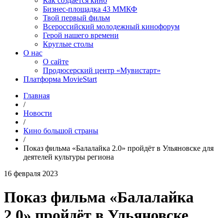
Как создаётся кино
Бизнес-площадка 43 ММКФ
Твой первый фильм
Всероссийский молодежный кинофорум
Герой нашего времени
Круглые столы
О нас
О сайте
Продюсерский центр «Мувистарт»
Платформа MovieStart
Главная
/
Новости
/
Кино большой страны
/
Показ фильма «Балалайка 2.0» пройдёт в Ульяновске для
деятелей культуры региона
16 февраля 2023
Показ фильма «Балалайка
2.0» пройдёт в Ульяновске