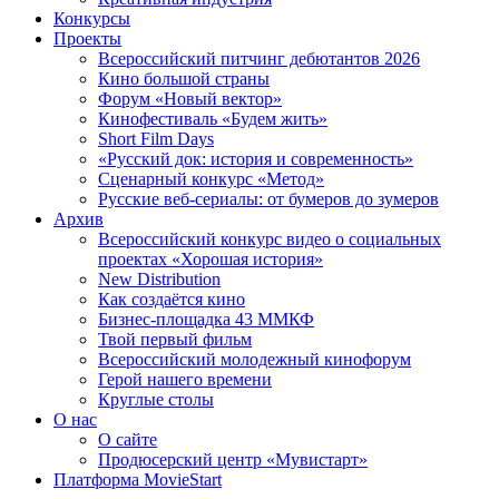
Конкурсы
Проекты
Всероссийский питчинг дебютантов 2026
Кино большой страны
Форум «Новый вектор»
Кинофестиваль «Будем жить»
Short Film Days
«Русский док: история и современность»
Сценарный конкурс «Метод»
Русские веб-сериалы: от бумеров до зумеров
Архив
Всероссийский конкурс видео о социальных
проектах «Хорошая история»
New Distribution
Как создаётся кино
Бизнес-площадка 43 ММКФ
Твой первый фильм
Всероссийский молодежный кинофорум
Герой нашего времени
Круглые столы
О нас
О сайте
Продюсерский центр «Мувистарт»
Платформа MovieStart