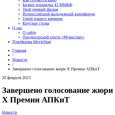
Как создаётся кино
Бизнес-площадка 43 ММКФ
Твой первый фильм
Всероссийский молодежный кинофорум
Герой нашего времени
Круглые столы
О нас
О сайте
Продюсерский центр «Мувистарт»
Платформа MovieStart
Главная
/
Новости
/
Завершено голосование жюри X Премии АПКиТ
20 февраля 2023
Завершено голосование жюри
X Премии АПКиТ
Новости