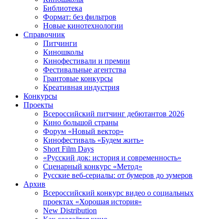
Библиотека
Формат: без фильтров
Новые кинотехнологии
Справочник
Питчинги
Киношколы
Кинофестивали и премии
Фестивальные агентства
Грантовые конкурсы
Креативная индустрия
Конкурсы
Проекты
Всероссийский питчинг дебютантов 2026
Кино большой страны
Форум «Новый вектор»
Кинофестиваль «Будем жить»
Short Film Days
«Русский док: история и современность»
Сценарный конкурс «Метод»
Русские веб-сериалы: от бумеров до зумеров
Архив
Всероссийский конкурс видео о социальных
проектах «Хорошая история»
New Distribution