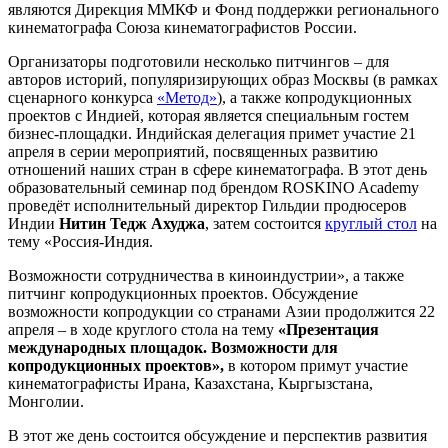
являются Дирекция ММКФ и Фонд поддержки регионального
кинематографа Союза кинематографистов России.
Организаторы подготовили несколько питчингов – для
авторов историй, популяризирующих образ Москвы (в рамках
сценарного конкурса
«Метод»
), а также копродукционных
проектов с Индией, которая является специальным гостем
бизнес-площадки. Индийская делегация примет участие 21
апреля в серии мероприятий, посвященных развитию
отношений наших стран в сфере кинематографа. В этот день
образовательный семинар под брендом ROSKINO Academy
проведёт исполнительный директор Гильдии продюсеров
Индии
Нитин Тедж Ахуджа
, затем состоится
круглый стол
на
тему «Россия-Индия.
Возможности сотрудничества в киноиндустрии», а также
питчинг копродукционных проектов. Обсуждение
возможности копродукции со странами Азии продолжится 22
апреля – в ходе круглого стола на тему
«Презентация
международных площадок. Возможности для
копродукционных проектов»,
в котором примут участие
кинематографисты Ирана, Казахстана, Кыргызстана,
Монголии.
В этот же день состоится обсуждение и перспектив развития