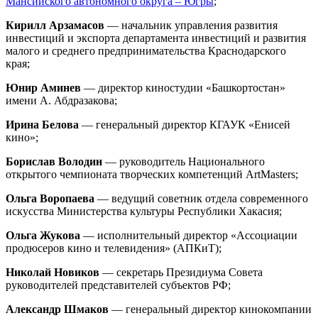
Мансийского автономного округа – Югры
;
Кирилл Арзамасов
— начальник управления развития
инвестиций и экспорта департамента инвестиций и развития
малого и среднего предпринимательства Краснодарского
края;
Юнир Аминев
— директор киностудии «Башкортостан»
имени А. Абдразакова;
Ирина Белова
— генеральный директор КГАУК «Енисей
кино»;
Борислав Володин
— руководитель Национального
открытого чемпионата творческих компетенций ArtMasters;
Ольга Воропаева
— ведущий советник отдела современного
искусства Министерства культуры Республики Хакасия;
Ольга Жукова
— исполнительный директор «Ассоциации
продюсеров кино и телевидения» (АПКиТ);
Николай Новиков
— секретарь Президиума Совета
руководителей представителей субъектов РФ;
Александр Шмаков
— генеральный директор кинокомпании