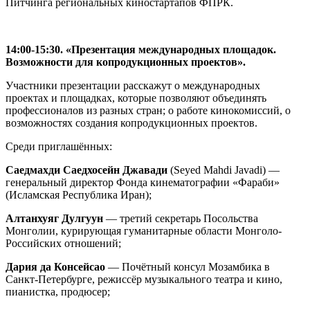
Питчинга региональных киностартапов ФПРК.
1
4:00-15:30. «Презентация международных площадок.
Возможности для копродукционных проектов».
Участники презентации расскажут о международных
проектах и площадках, которые позволяют объединять
профессионалов из разных стран; о работе кинокомиссий, о
возможностях создания копродукционных проектов.
Среди приглашённых:
Саедмахди Саедхосейн Джавади
(Seyed Mahdi Javadi) —
генеральный директор Фонда кинематографии «Фараби»
(Исламская Республика Иран);
Алтанхуяг Дулгуун
— третий секретарь Посольства
Монголии, курирующая гуманитарные области Монголо-
Российских отношений;
Дария да Консейсао
—
Почётный консул Мозамбика в
Санкт-Петербурге, режиссёр музыкального театра и кино,
пианистка, продюсер;