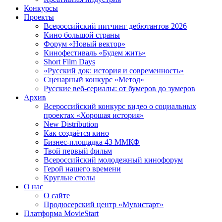
Конкурсы
Проекты
Всероссийский питчинг дебютантов 2026
Кино большой страны
Форум «Новый вектор»
Кинофестиваль «Будем жить»
Short Film Days
«Русский док: история и современность»
Сценарный конкурс «Метод»
Русские веб-сериалы: от бумеров до зумеров
Архив
Всероссийский конкурс видео о социальных
проектах «Хорошая история»
New Distribution
Как создаётся кино
Бизнес-площадка 43 ММКФ
Твой первый фильм
Всероссийский молодежный кинофорум
Герой нашего времени
Круглые столы
О нас
О сайте
Продюсерский центр «Мувистарт»
Платформа MovieStart