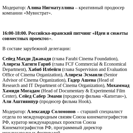
Модератор:
Алина Нигматуллина
– креативный продюсер
компании «Мувистрат».
16:00-18:00. Российско-иранский питчинг «Идеи и сюжеты
совместных проекто
в».
В составе зарубежной делегации:
Сейед Махди Джавади
(глава Farabi Cinema Foundation),
Алиреза Хагиги Гариб
(глава FCF Commercial & Economical
Department),
Хабиб
Илбейги
(глава Supervision and Evaluation
Office of Cinema Organization),
Алиреза
Эсмаили
(Senior
Advisor of Cinema Organization),
Гадер Ашена
(Head of
Research and IT Department of Cinema Organization),
Мохаммад
Хамиди Могадам
(Head of Documentary & Experimental Film
Center),
Сейед Сабер Эмами
(продюсер фильма «Капитан»),
Али Аштиянпур
(продюсер фильма Hook).
Модератор:
Александр Соломонов
– старший специалист
отдела по международным связям Союза кинематографистов
РФ, куратор международных проектов Союза
Кинематографистов РФ, программный директор
международных фестивалей.