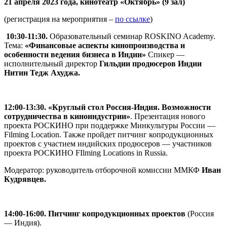
21 апреля 2023 года, кинотеатр «Октябрь» (9 зал)
(регистрация на мероприятия –
по ссылке
)
1
0:30-11:30.
Образовательный семинар ROSKINO Academy.
Тема:
«Финансовые аспекты кинопроизводства и
особенности ведения бизнеса в Индии»
Спикер —
исполнительный директор
Гильдии продюсеров Индии
Нитин Тедж Ахуджа.
1
2:00-13:30. «Круглый стол Россия-Индия. Возможности
сотрудничества в киноиндустрии»
. Презентация нового
проекта РОСКИНО при поддержке Минкультуры России —
Filming Location. Также пройдет питчинг копродукционных
проектов с участием индийских продюсеров — участников
проекта РОСКИНО FIlming Locations in Russia.
Модератор: руководитель отборочной комиссии ММКФ
Иван
Кудрявцев.
1
4:00-16:00.
Питчинг копродукционных проектов
(Россия
— Индия).