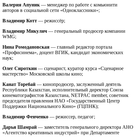
Валерия Апуник
— менеджер по работе с комьюнити
авторов в социальной сети «Одноклассники»;
Владимир Котт
— режиссёр;
Владимир Микулич
— генеральный продюсер компании
WMG;
Нина Ром
одановская
— главный редактор портала
«Профисинема», доцент ВГИК, кандидат экономических
наук;
Олег Сироткин
— сценарист, куратор курса «Сценарное
мастерство» Московской школы кино;
Канат Торебай
— кинопродюсер, заслуженный деятель
Республики Казахстан, исполнительный директор Союза
кинематографистов Казахстана, NETPAC member, советник
председателя правления НАО «Государственный Центр
Поддержки Национального Кино» (ГЦПНК);
Владимир Фенченко
— режиссер, педагог;
Дарья Шамрай
— заместитель генерального директора АНО
«Агентство креативных индустрий» при Департаменте