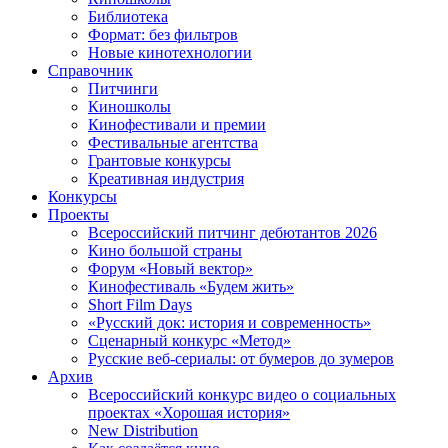
Библиотека
Формат: без фильтров
Новые кинотехнологии
Справочник
Питчинги
Киношколы
Кинофестивали и премии
Фестивальные агентства
Грантовые конкурсы
Креативная индустрия
Конкурсы
Проекты
Всероссийский питчинг дебютантов 2026
Кино большой страны
Форум «Новый вектор»
Кинофестиваль «Будем жить»
Short Film Days
«Русский док: история и современность»
Сценарный конкурс «Метод»
Русские веб-сериалы: от бумеров до зумеров
Архив
Всероссийский конкурс видео о социальных
проектах «Хорошая история»
New Distribution