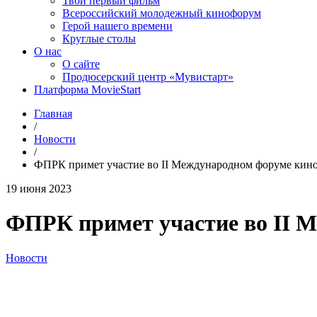
Твой первый фильм
Всероссийский молодежный кинофорум
Герой нашего времени
Круглые столы
О нас
О сайте
Продюсерский центр «Мувистарт»
Платформа MovieStart
Главная
/
Новости
/
ФПРК примет участие во II Международном форуме кин
19 июня 2023
ФПРК примет участие во II 
Новости