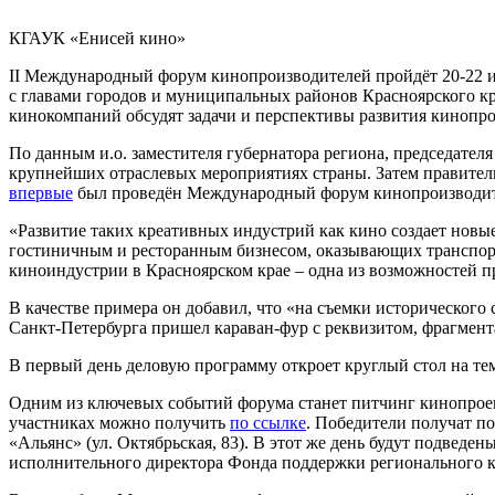
КГАУК «Енисей кино»
II Международный форум кинопроизводителей пройдёт 20-22 и
с главами городов и муниципальных районов Красноярского кр
кинокомпаний обсудят задачи и перспективы развития кинопр
По данным и.о. заместителя губернатора региона,
председателя
крупнейших отраслевых мероприятиях страны. Затем правитель
впервые
был проведён Международный форум кинопроизводит
«Развитие таких креативных индустрий как кино создает новы
гостиничным и ресторанным бизнесом, оказывающих транспор
киноиндустрии в Красноярском крае – одна из возможностей пр
В качестве примера он добавил, что «на съемки исторического 
Санкт-Петербурга пришел караван-фур с реквизитом, фрагмен
В первый день деловую программу откроет круглый стол на т
Одним из ключевых событий форума станет питчинг кинопроек
участниках можно получить
по ссылке
. Победители получат п
«Альянс» (ул. Октябрьская, 83). В этот же день будут подве
исполнительного директора Фонда поддержки регионального 