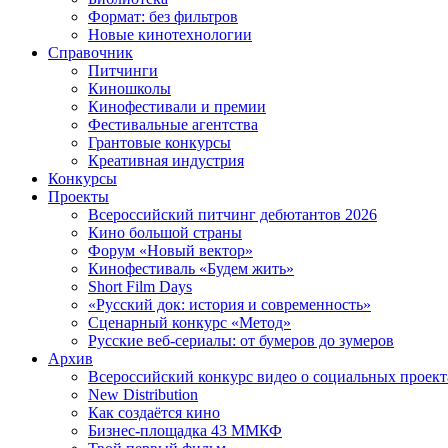
Формат: без фильтров
Новые кинотехнологии
Справочник
Питчинги
Киношколы
Кинофестивали и премии
Фестивальные агентства
Грантовые конкурсы
Креативная индустрия
Конкурсы
Проекты
Всероссийский питчинг дебютантов 2026
Кино большой страны
Форум «Новый вектор»
Кинофестиваль «Будем жить»
Short Film Days
«Русский док: история и современность»
Сценарный конкурс «Метод»
Русские веб-сериалы: от бумеров до зумеров
Архив
Всероссийский конкурс видео о социальных проек
New Distribution
Как создаётся кино
Бизнес-площадка 43 ММКФ