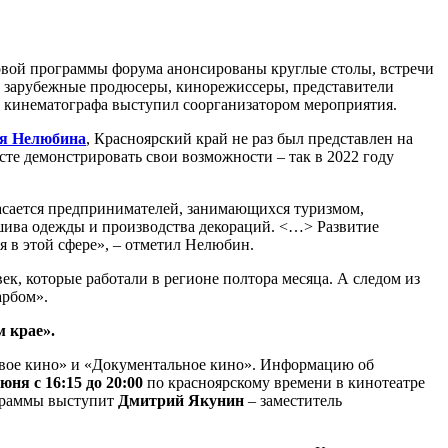
овой программы форума анонсированы круглые столы, встречи
и зарубежные продюсеры, кинорежиссеры, представители
о кинематографа выступил соорганизатором мероприятия.
я Нелюбина
, Красноярский край не раз был представлен на
те демонстрировать свои возможности – так в 2022 году
касается предпринимателей, занимающихся туризмом,
шива одежды и производства декораций. <…> Развитие
я в этой сфере», – отметил Нелюбин.
век, которые работали в регионе полтора месяца. А следом из
арбом».
 крае».
ровое кино» и «Документальное кино». Информацию об
юня с 16:15 до 20:00
по красноярскому времени в кинотеатре
ограммы выступит
Дмитрий Якунин
– заместитель