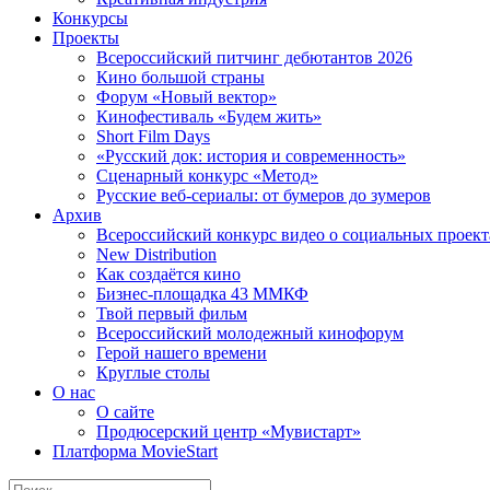
Конкурсы
Проекты
Всероссийский питчинг дебютантов 2026
Кино большой страны
Форум «Новый вектор»
Кинофестиваль «Будем жить»
Short Film Days
«Русский док: история и современность»
Сценарный конкурс «Метод»
Русские веб-сериалы: от бумеров до зумеров
Архив
Всероссийский конкурс видео о социальных проек
New Distribution
Как создаётся кино
Бизнес-площадка 43 ММКФ
Твой первый фильм
Всероссийский молодежный кинофорум
Герой нашего времени
Круглые столы
О нас
О сайте
Продюсерский центр «Мувистарт»
Платформа MovieStart