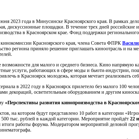
юня 2023 года в Минусинске Красноярского края. В рамках дел
ая, дискуссионные площадки. В течение трех дней российские 
оизводства в Красноярском крае. Фонд поддержки региональног
 кинокомиссии Красноярского края, члена Совета ФПРК
Васили
ство региона приняло решение приглашать киноотрасль и на мес
елей.
е возможности для малого и среднего бизнеса. Кино напрямую 
тные услуги, работающих в сфере моды и бьюти-индустрии, по
ивлечь в Красноярск молодежь, которая мечтает реализовать себ
сериала в 2022 году в Красноярск прилетело без малого 100 чело
тами декораций, осветительным оборудованием и другим киноск
ему
«Перспективы развития кинопроизводства в Красноярском
тов, на котором будут представлено 10 работ в категории «Иг
о 500 тыс. рублей в каждой категории. Мероприятие пройдёт
22 и
дены итоги работы форума. Модератором мероприятий деловой пр
кинематографа.