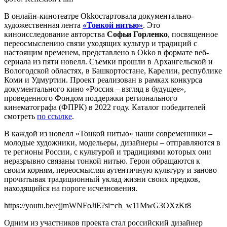
В онлайн-кинотеатре Okkoстартовала документально-
художественная лента
«Тонкой нитью»
. Это
киноисследование авторства
Софьи Горленко
, посвященное
переосмыслению связи уходящих культур и традиций с
настоящим временем, представлено в Okko в формате веб-
сериала из пяти новелл. Съемки прошли в Архангельской и
Вологодской областях, в Башкортостане, Карелии, республике
Коми и Удмуртии. Проект реализован в рамках конкурса
документального кино «Россия – взгляд в будущее»,
проведенного Фондом поддержки регионального
кинематографа (ФПРК) в 2022 году. Каталог победителей
смотреть
по ссылке
.
В каждой из новелл «Тонкой нитью» наши современники –
молодые художники, модельеры, дизайнеры – отправляются в
те регионы России, с культурой и традициями которых они
неразрывно связаны тонкой нитью. Герои обращаются к
своим корням, переосмысляя аутентичную культуру и заново
прочитывая традиционный уклад жизни своих предков,
находящийся на пороге исчезновения.
https://youtu.be/ejjmWNFoJiE?si=ch_w11MwG3OXzKt8
Одним из участников проекта стал российский дизайнер