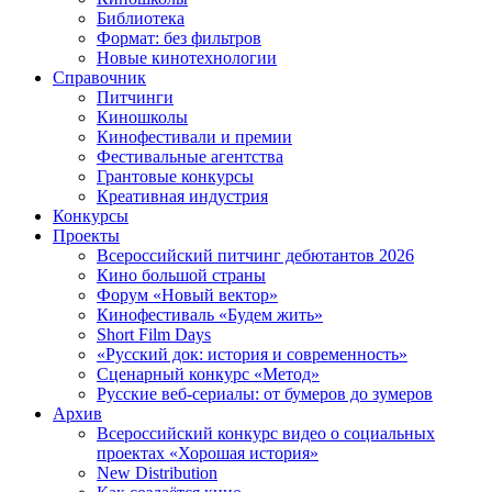
Библиотека
Формат: без фильтров
Новые кинотехнологии
Справочник
Питчинги
Киношколы
Кинофестивали и премии
Фестивальные агентства
Грантовые конкурсы
Креативная индустрия
Конкурсы
Проекты
Всероссийский питчинг дебютантов 2026
Кино большой страны
Форум «Новый вектор»
Кинофестиваль «Будем жить»
Short Film Days
«Русский док: история и современность»
Сценарный конкурс «Метод»
Русские веб-сериалы: от бумеров до зумеров
Архив
Всероссийский конкурс видео о социальных
проектах «Хорошая история»
New Distribution