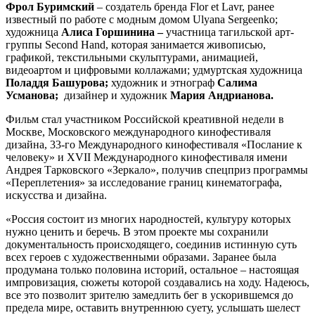
Фрол Буримский
– создатель бренда Flor et Lavr, ранее
известный по работе с модным домом Ulyana Sergeenko
;
художница
Алиса Горшинина –
участница тагильской арт-
группы Second Hand, которая занимается живописью,
графикой, текстильными скульптурами, анимацией,
видеоартом и цифровыми коллажами; удмуртская художница
Поладдя Башурова;
художник и этнограф
Салима
Усманова;
дизайнер и художник
Мария Андрианова.
Фильм стал участником Российской креативной недели в
Москве, Московского международного кинофестиваля
дизайна, 33-го Международного кинофестиваля «Послание к
человеку» и XVII Международного кинофестиваля имени
Андрея Тарковского «Зеркало», получив спецприз программы
«Переплетения» за исследование границ кинематографа,
искусства и дизайна.
«Россия состоит из многих народностей, культуру которых
нужно ценить и беречь. В этом проекте мы сохранили
документальность происходящего, соединив истинную суть
всех героев с художественными образами. Заранее была
продумана только половина историй, остальное – настоящая
импровизация, сюжеты которой создавались на ходу. Надеюсь,
все это позволит зрителю замедлить бег в ускорившемся до
предела мире, оставить внутреннюю суету, услышать шелест