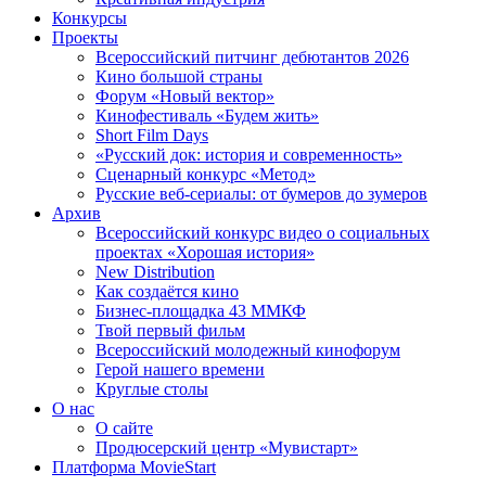
Конкурсы
Проекты
Всероссийский питчинг дебютантов 2026
Кино большой страны
Форум «Новый вектор»
Кинофестиваль «Будем жить»
Short Film Days
«Русский док: история и современность»
Сценарный конкурс «Метод»
Русские веб-сериалы: от бумеров до зумеров
Архив
Всероссийский конкурс видео о социальных
проектах «Хорошая история»
New Distribution
Как создаётся кино
Бизнес-площадка 43 ММКФ
Твой первый фильм
Всероссийский молодежный кинофорум
Герой нашего времени
Круглые столы
О нас
О сайте
Продюсерский центр «Мувистарт»
Платформа MovieStart