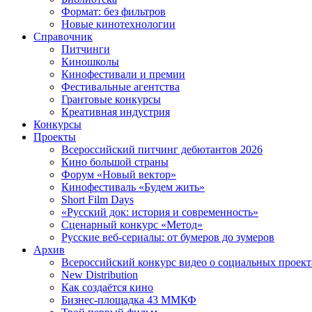
Формат: без фильтров
Новые кинотехнологии
Справочник
Питчинги
Киношколы
Кинофестивали и премии
Фестивальные агентства
Грантовые конкурсы
Креативная индустрия
Конкурсы
Проекты
Всероссийский питчинг дебютантов 2026
Кино большой страны
Форум «Новый вектор»
Кинофестиваль «Будем жить»
Short Film Days
«Русский док: история и современность»
Сценарный конкурс «Метод»
Русские веб-сериалы: от бумеров до зумеров
Архив
Всероссийский конкурс видео о социальных проек
New Distribution
Как создаётся кино
Бизнес-площадка 43 ММКФ