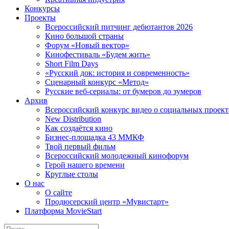
Конкурсы
Проекты
Всероссийский питчинг дебютантов 2026
Кино большой страны
Форум «Новый вектор»
Кинофестиваль «Будем жить»
Short Film Days
«Русский док: история и современность»
Сценарный конкурс «Метод»
Русские веб-сериалы: от бумеров до зумеров
Архив
Всероссийский конкурс видео о социальных проек
New Distribution
Как создаётся кино
Бизнес-площадка 43 ММКФ
Твой первый фильм
Всероссийский молодежный кинофорум
Герой нашего времени
Круглые столы
О нас
О сайте
Продюсерский центр «Мувистарт»
Платформа MovieStart