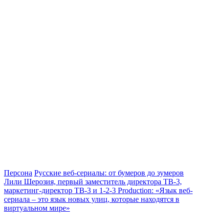
Персона
Русские веб-сериалы: от бумеров до зумеров
Лили Шерозия, первый заместитель директора ТВ-3,
маркетинг-директор ТВ-3 и 1-2-3 Production: «Язык веб-
сериала – это язык новых улиц, которые находятся в
виртуальном мире»