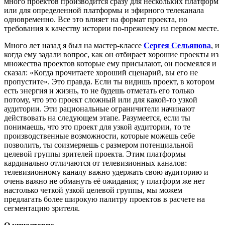
много проектов производится сразу для нескольких платформ
или для определенной платформы и эфирного телеканала
одновременно. Все это влияет на формат проекта, но
требования к качеству истории по-прежнему на первом месте.
Много лет назад я был на мастер-классе
Сергея Сельянова
, и
когда ему задали вопрос, как он отбирает хорошие проекты из
множества проектов которые ему присылают, он посмеялся и
сказал: «Когда прочитаете хороший сценарий, вы его не
пропустите». Это правда. Если ты видишь проект, в котором
есть энергия и жизнь, то не будешь отметать его только
потому, что это проект сложный или для какой-то узкой
аудитории. Эти рациональные ограничители начинают
действовать на следующем этапе. Разумеется, если ты
понимаешь, что это проект для узкой аудитории, то те
производственные возможности, которые можешь себе
позволить, ты соизмеряешь с размером потенциальной
целевой группы зрителей проекта. Этим платформы
кардинально отличаются от телевизионных каналов:
телевизионному каналу важно удержать свою аудиторию и
очень важно не обмануть её ожидания; у платформ же нет
настолько четкой узкой целевой группы, мы можем
предлагать более широкую палитру проектов в расчете на
сегментацию зрителя.