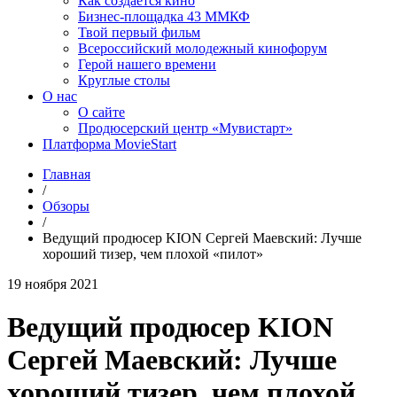
Как создаётся кино
Бизнес-площадка 43 ММКФ
Твой первый фильм
Всероссийский молодежный кинофорум
Герой нашего времени
Круглые столы
О нас
О сайте
Продюсерский центр «Мувистарт»
Платформа MovieStart
Главная
/
Обзоры
/
Ведущий продюсер KION Сергей Маевский: Лучше
хороший тизер, чем плохой «пилот»
19 ноября 2021
Ведущий продюсер KION
Сергей Маевский: Лучше
хороший тизер, чем плохой