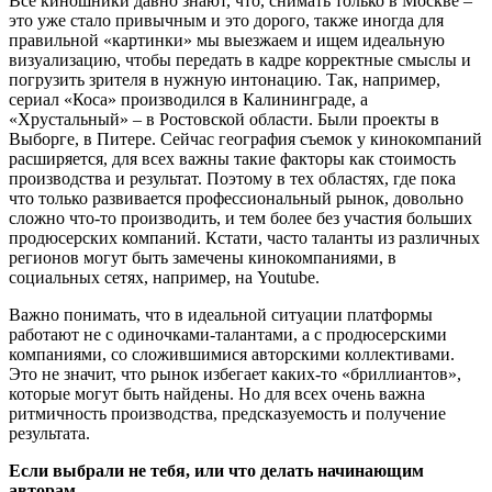
Все киношники давно знают, что, снимать только в Москве –
это уже стало привычным и это дорого, также иногда для
правильной «картинки» мы выезжаем и ищем идеальную
визуализацию, чтобы передать в кадре корректные смыслы и
погрузить зрителя в нужную интонацию. Так, например,
сериал «Коса» производился в Калининграде, а
«Хрустальный» – в Ростовской области. Были проекты в
Выборге, в Питере. Сейчас география съемок у кинокомпаний
расширяется, для всех важны такие факторы как стоимость
производства и результат. Поэтому в тех областях, где пока
что только развивается профессиональный рынок, довольно
сложно что-то производить, и тем более без участия больших
продюсерских компаний. Кстати, часто таланты из различных
регионов могут быть замечены кинокомпаниями, в
социальных сетях, например, на Youtube.
Важно понимать, что в идеальной ситуации платформы
работают не с одиночками-талантами, а с продюсерскими
компаниями, со сложившимися авторскими коллективами.
Это не значит, что рынок избегает каких-то «бриллиантов»,
которые могут быть найдены. Но для всех очень важна
ритмичность производства, предсказуемость и получение
результата.
Если выбрали не тебя, или что делать начинающим
авторам