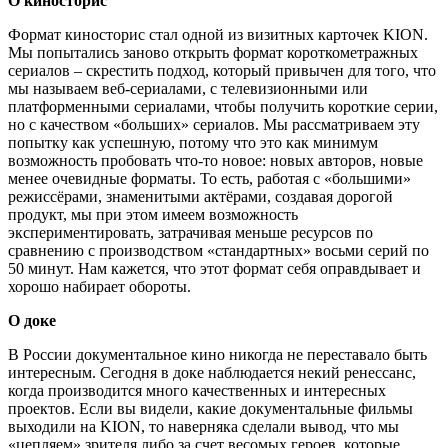
О киносторис
Формат киносторис стал одной из визитных карточек KION.
Мы попытались заново открыть формат короткометражных
сериалов – скрестить подход, который привычен для того, что
мы называем веб-сериалами, с телевизионными или
платформенными сериалами, чтобы получить короткие серии,
но с качеством «больших» сериалов. Мы рассматриваем эту
попытку как успешную, потому что это как минимум
возможность пробовать что-то новое: новых авторов, новые
менее очевидные форматы. То есть, работая с «большими»
режиссёрами, знаменитыми актёрами, создавая дорогой
продукт, мы при этом имеем возможность
экспериментировать, затрачивая меньше ресурсов по
сравнению с производством «стандартных» восьми серий по
50 минут. Нам кажется, что этот формат себя оправдывает и
хорошо набирает обороты.
О доке
В России документальное кино никогда не переставало быть
интересным. Сегодня в доке наблюдается некий ренессанс,
когда производится много качественных и интересных
проектов. Если вы видели, какие документальные фильмы
выходили на KION, то наверняка сделали вывод, что мы
«цепляем» зрителя либо за счет весомых героев, которые