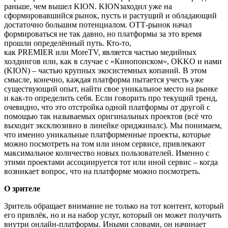
раньше, чем вышел KION. KIONзаходил уже на
сформировавшийся рынок, пусть и растущий и обладающий
достаточно большим потенциалом. ОТТ-рынок начал
формироваться не так давно, но платформы за это время
прошли определённый путь. Кто-то,
как PREMIER или MoreTV, является частью медийных
холдингов или, как в случае с «Кинопоиском», OKKO и нами
(KION) – частью крупных экосистемных копаний. В этом
смысле, конечно, каждая платформа пытается учесть уже
существующий опыт, найти свое уникальное место на рынке
и как-то определить себя. Если говорить про текущий тренд,
очевидно, что это отстройка одной платформы от другой с
помощью так называемых оригинальных проектов (всё что
выходит эксклюзивно в линейке ориджиналс). Мы понимаем,
что именно уникальные платформенные проекты, которые
можно посмотреть на том или ином сервисе, привлекают
максимальное количество новых пользователей. Именно с
этими проектами ассоциируется тот или иной сервис – когда
возникает вопрос, что на платформе можно посмотреть.
О зрителе
Зритель обращает внимание не только на тот контент, который
его привлёк, но и на набор услуг, который он может получить
внутри онлайн-платформы. Иными словами, он начинает