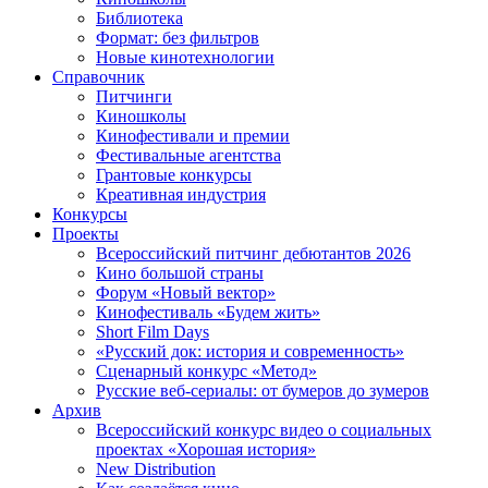
Библиотека
Формат: без фильтров
Новые кинотехнологии
Справочник
Питчинги
Киношколы
Кинофестивали и премии
Фестивальные агентства
Грантовые конкурсы
Креативная индустрия
Конкурсы
Проекты
Всероссийский питчинг дебютантов 2026
Кино большой страны
Форум «Новый вектор»
Кинофестиваль «Будем жить»
Short Film Days
«Русский док: история и современность»
Сценарный конкурс «Метод»
Русские веб-сериалы: от бумеров до зумеров
Архив
Всероссийский конкурс видео о социальных
проектах «Хорошая история»
New Distribution