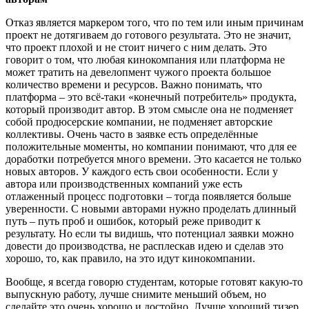
Отказ является маркером того, что по тем или иным причинам
проект не дотягиваем до готового результата. Это не значит,
что проект плохой и не стоит ничего с ним делать. Это
говорит о том, что любая кинокомпания или платформа не
может тратить на девелопмент чужого проекта большое
количество времени и ресурсов. Важно понимать, что
платформа – это всё-таки «конечный потребитель» продукта,
который производит автор. В этом смысле она не подменяет
собой продюсерские компании, не подменяет авторские
коллективы. Очень часто в заявке есть определённые
положительные моменты, но компании понимают, что для ее
доработки потребуется много времени. Это касается не только
новых авторов. У каждого есть свои особенности. Если у
автора или производственных компаний уже есть
отлаженный процесс подготовки – тогда появляется больше
уверенности. С новыми авторами нужно проделать длинный
путь – путь проб и ошибок, который реже приводит к
результату. Но если ты видишь, что потенциал заявки можно
довести до производства, не расплескав идею и сделав это
хорошо, то, как правило, на это идут кинокомпании.
Вообще, я всегда говорю студентам, которые готовят какую-то
выпускную работу, лучше снимите меньший объем, но
сделайте это очень хорошо и достойно. Лучше хороший тизер,