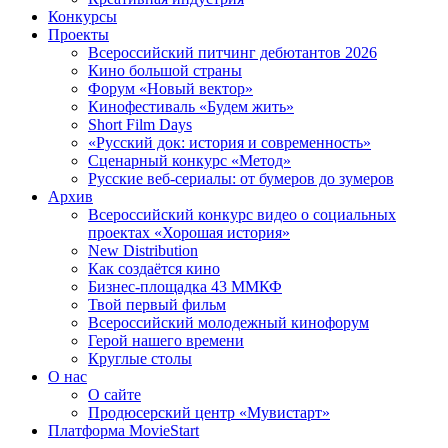
Конкурсы
Проекты
Всероссийский питчинг дебютантов 2026
Кино большой страны
Форум «Новый вектор»
Кинофестиваль «Будем жить»
Short Film Days
«Русский док: история и современность»
Сценарный конкурс «Метод»
Русские веб-сериалы: от бумеров до зумеров
Архив
Всероссийский конкурс видео о социальных
проектах «Хорошая история»
New Distribution
Как создаётся кино
Бизнес-площадка 43 ММКФ
Твой первый фильм
Всероссийский молодежный кинофорум
Герой нашего времени
Круглые столы
О нас
О сайте
Продюсерский центр «Мувистарт»
Платформа MovieStart