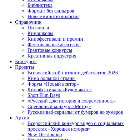
Библиотека
Формат: без фильтров
Новые кинотехнологии
Справочник
Питчинги
Киношколы
Кинофестивали и премии
Фестивальные агентства
Грантовые конкурсы
Креативная индустрия
Конкурсы
Проекты
Всероссийский питчинг дебютантов 2026
Кино большой страны
Форум «Новый вектор»
Кинофестиваль «Будем жить»
Short Film Days
«Русский док: история и современность»
Сценарный конкурс «Метод»
Русские веб-сериалы: от бумеров до зумеров
Архив
Всероссийский конкурс видео о социальных
проектах «Хорошая история»
New Distribution