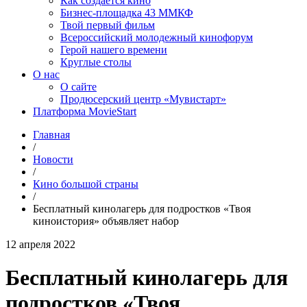
Как создаётся кино
Бизнес-площадка 43 ММКФ
Твой первый фильм
Всероссийский молодежный кинофорум
Герой нашего времени
Круглые столы
О нас
О сайте
Продюсерский центр «Мувистарт»
Платформа MovieStart
Главная
/
Новости
/
Кино большой страны
/
Бесплатный кинолагерь для подростков «Твоя
киноистория» объявляет набор
12 апреля 2022
Бесплатный кинолагерь для
подростков «Твоя