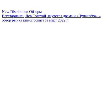
New Distribution
Обзоры
Вегетарианец Лев Толстой, якутская драма и «Чупакабра» –
обзор рынка кинопроката за март 2022 г.