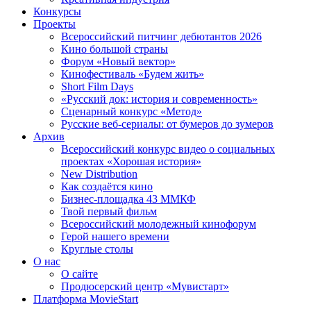
Конкурсы
Проекты
Всероссийский питчинг дебютантов 2026
Кино большой страны
Форум «Новый вектор»
Кинофестиваль «Будем жить»
Short Film Days
«Русский док: история и современность»
Сценарный конкурс «Метод»
Русские веб-сериалы: от бумеров до зумеров
Архив
Всероссийский конкурс видео о социальных
проектах «Хорошая история»
New Distribution
Как создаётся кино
Бизнес-площадка 43 ММКФ
Твой первый фильм
Всероссийский молодежный кинофорум
Герой нашего времени
Круглые столы
О нас
О сайте
Продюсерский центр «Мувистарт»
Платформа MovieStart