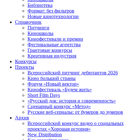
Библиотека
Формат: без фильтров
Новые кинотехнологии
Справочник
Питчинги
Киношколы
Кинофестивали и премии
Фестивальные агентства
Грантовые конкурсы
Креативная индустрия
Конкурсы
Проекты
Всероссийский питчинг дебютантов 2026
Кино большой страны
Форум «Новый вектор»
Кинофестиваль «Будем жить»
Short Film Days
«Русский док: история и современность»
Сценарный конкурс «Метод»
Русские веб-сериалы: от бумеров до зумеров
Архив
Всероссийский конкурс видео о социальных
проектах «Хорошая история»
New Distribution