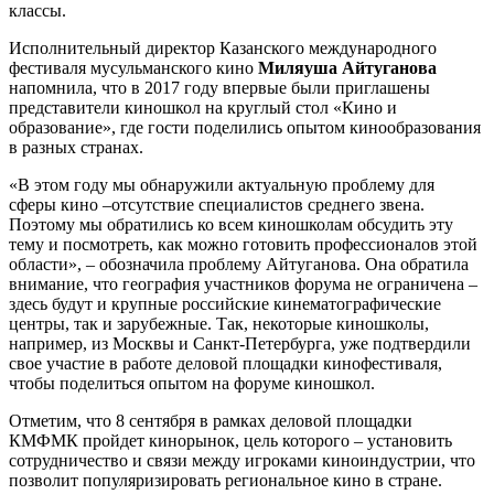
классы.
Исполнительный директор Казанского международного
фестиваля мусульманского кино
Миляуша Айтуганова
напомнила, что в 2017 году впервые были приглашены
представители киношкол на круглый стол «Кино и
образование», где гости поделились опытом кинообразования
в разных странах.
«В этом году мы обнаружили актуальную проблему для
сферы кино –отсутствие специалистов среднего звена.
Поэтому мы обратились ко всем киношколам обсудить эту
тему и посмотреть, как можно готовить профессионалов этой
области», – обозначила проблему Айтуганова. Она обратила
внимание, что география участников форума не ограничена –
здесь будут и крупные российские кинематографические
центры, так и зарубежные. Так, некоторые киношколы,
например, из Москвы и Санкт-Петербурга, уже подтвердили
свое участие в работе деловой площадки кинофестиваля,
чтобы поделиться опытом на форуме киношкол.
Отметим, что 8 сентября в рамках деловой площадки
КМФМК пройдет кинорынок, цель которого – установить
сотрудничество и связи между игроками киноиндустрии, что
позволит популяризировать региональное кино в стране.