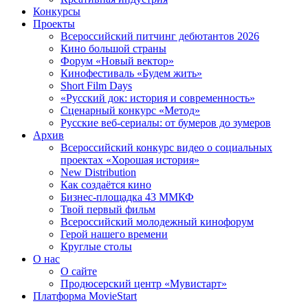
Конкурсы
Проекты
Всероссийский питчинг дебютантов 2026
Кино большой страны
Форум «Новый вектор»
Кинофестиваль «Будем жить»
Short Film Days
«Русский док: история и современность»
Сценарный конкурс «Метод»
Русские веб-сериалы: от бумеров до зумеров
Архив
Всероссийский конкурс видео о социальных
проектах «Хорошая история»
New Distribution
Как создаётся кино
Бизнес-площадка 43 ММКФ
Твой первый фильм
Всероссийский молодежный кинофорум
Герой нашего времени
Круглые столы
О нас
О сайте
Продюсерский центр «Мувистарт»
Платформа MovieStart