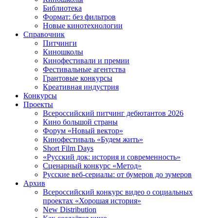
Библиотека
Формат: без фильтров
Новые кинотехнологии
Справочник
Питчинги
Киношколы
Кинофестивали и премии
Фестивальные агентства
Грантовые конкурсы
Креативная индустрия
Конкурсы
Проекты
Всероссийский питчинг дебютантов 2026
Кино большой страны
Форум «Новый вектор»
Кинофестиваль «Будем жить»
Short Film Days
«Русский док: история и современность»
Сценарный конкурс «Метод»
Русские веб-сериалы: от бумеров до зумеров
Архив
Всероссийский конкурс видео о социальных
проектах «Хорошая история»
New Distribution