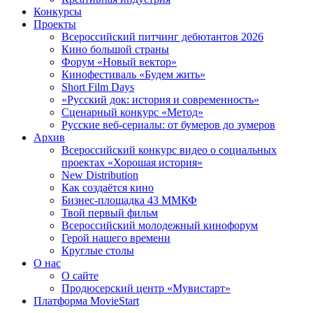
Конкурсы
Проекты
Всероссийский питчинг дебютантов 2026
Кино большой страны
Форум «Новый вектор»
Кинофестиваль «Будем жить»
Short Film Days
«Русский док: история и современность»
Сценарный конкурс «Метод»
Русские веб-сериалы: от бумеров до зумеров
Архив
Всероссийский конкурс видео о социальных
проектах «Хорошая история»
New Distribution
Как создаётся кино
Бизнес-площадка 43 ММКФ
Твой первый фильм
Всероссийский молодежный кинофорум
Герой нашего времени
Круглые столы
О нас
О сайте
Продюсерский центр «Мувистарт»
Платформа MovieStart