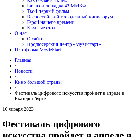
Как создаётся кино
Бизнес-площадка 43 ММКФ
Твой первый фильм
Всероссийский молодежный кинофорум
Герой нашего времени
Круглые столы
О нас
О сайте
Продюсерский центр «Мувистарт»
Платформа MovieStart
Главная
/
Новости
/
Кино большой страны
/
Фестиваль цифрового искусства пройдет в апреле в
Екатеринбурге
16 января 2023
Фестиваль цифрового
искусства пройдет в апреле в