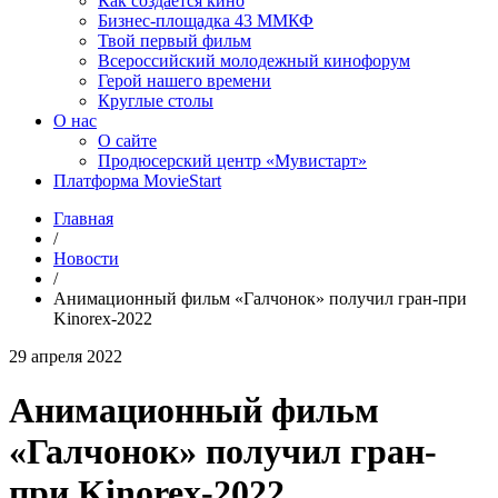
Как создаётся кино
Бизнес-площадка 43 ММКФ
Твой первый фильм
Всероссийский молодежный кинофорум
Герой нашего времени
Круглые столы
О нас
О сайте
Продюсерский центр «Мувистарт»
Платформа MovieStart
Главная
/
Новости
/
Анимационный фильм «Галчонок» получил гран-при
Kinorex-2022
29 апреля 2022
Анимационный фильм
«Галчонок» получил гран-
при Kinorex-2022