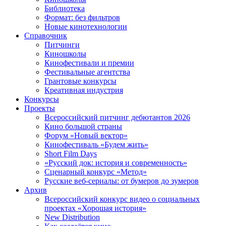
Библиотека
Формат: без фильтров
Новые кинотехнологии
Справочник
Питчинги
Киношколы
Кинофестивали и премии
Фестивальные агентства
Грантовые конкурсы
Креативная индустрия
Конкурсы
Проекты
Всероссийский питчинг дебютантов 2026
Кино большой страны
Форум «Новый вектор»
Кинофестиваль «Будем жить»
Short Film Days
«Русский док: история и современность»
Сценарный конкурс «Метод»
Русские веб-сериалы: от бумеров до зумеров
Архив
Всероссийский конкурс видео о социальных
проектах «Хорошая история»
New Distribution