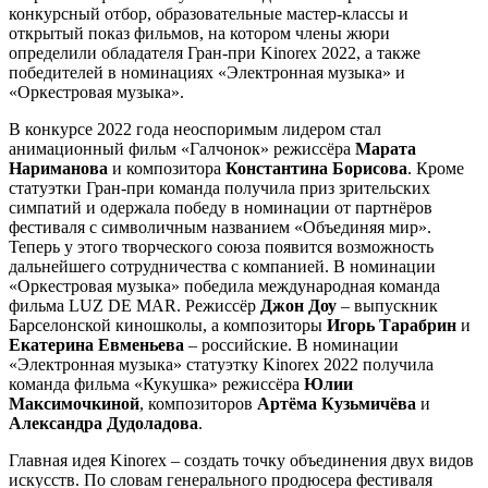
конкурсный отбор, образовательные мастер-классы и
открытый показ фильмов, на котором члены жюри
определили обладателя Гран-при Kinorex 2022, а также
победителей в номинациях «Электронная музыка» и
«Оркестровая музыка».
В конкурсе 2022 года неоспоримым лидером стал
анимационный фильм «Галчонок» режиссёра
Марата
Нариманова
и композитора
Константина
Борисова
. Кроме
статуэтки Гран-при команда получила приз зрительских
симпатий и одержала победу в номинации от партнёров
фестиваля с символичным названием «Объединяя мир».
Теперь у этого творческого союза появится возможность
дальнейшего сотрудничества с компанией. В номинации
«Оркестровая музыка» победила международная команда
фильма LUZ DE MAR. Режиссёр
Джон Доу
– выпускник
Барселонской киношколы, а композиторы
Игорь Тарабрин
и
Екатерина Евменьева
– российские. В номинации
«Электронная музыка» статуэтку Kinorex 2022 получила
команда фильма «Кукушка» режиссёра
Юлии
Максимочкиной
, композиторов
Артёма
Кузьмичёва
и
Александра Дудоладова
.
Главная идея Kinorex – создать точку объединения двух видов
искусств. По словам генерального продюсера фестиваля