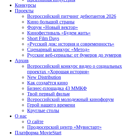
Конкурсы
Проекты
Всероссийский питчинг дебютантов 2026
Кино большой страны
Форум «Новый вектор»
Кинофестиваль «Будем жить»
Short Film Days
«Русский док: история и современность»
Сценарный конкурс «Метод»
Русские веб-сериалы: от бумеров до зумеров
Архив
Всероссийский конкурс видео о социальных
проектах «Хорошая история»
New Distribution
Как создаётся кино
Бизнес-площадка 43 ММКФ
Твой первый фильм
Всероссийский молодежный кинофорум
Герой нашего времени
Круглые столы
О нас
О сайте
Продюсерский центр «Мувистарт»
Платформа MovieStart