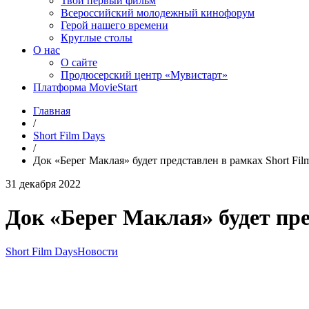
Твой первый фильм
Всероссийский молодежный кинофорум
Герой нашего времени
Круглые столы
О нас
О сайте
Продюсерский центр «Мувистарт»
Платформа MovieStart
Главная
/
Short Film Days
/
Док «Берег Маклая» будет представлен в рамках Short Fil
31 декабря 2022
Док «Берег Маклая» будет пре
Short Film Days
Новости