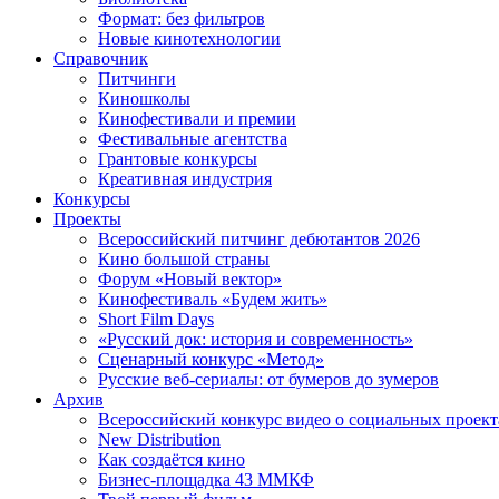
Формат: без фильтров
Новые кинотехнологии
Справочник
Питчинги
Киношколы
Кинофестивали и премии
Фестивальные агентства
Грантовые конкурсы
Креативная индустрия
Конкурсы
Проекты
Всероссийский питчинг дебютантов 2026
Кино большой страны
Форум «Новый вектор»
Кинофестиваль «Будем жить»
Short Film Days
«Русский док: история и современность»
Сценарный конкурс «Метод»
Русские веб-сериалы: от бумеров до зумеров
Архив
Всероссийский конкурс видео о социальных проек
New Distribution
Как создаётся кино
Бизнес-площадка 43 ММКФ