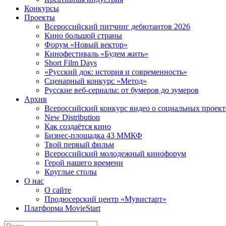
Конкурсы
Проекты
Всероссийский питчинг дебютантов 2026
Кино большой страны
Форум «Новый вектор»
Кинофестиваль «Будем жить»
Short Film Days
«Русский док: история и современность»
Сценарный конкурс «Метод»
Русские веб-сериалы: от бумеров до зумеров
Архив
Всероссийский конкурс видео о социальных проек
New Distribution
Как создаётся кино
Бизнес-площадка 43 ММКФ
Твой первый фильм
Всероссийский молодежный кинофорум
Герой нашего времени
Круглые столы
О нас
О сайте
Продюсерский центр «Мувистарт»
Платформа MovieStart