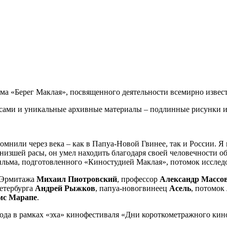
ма «Берег Маклая», посвященного деятельности всемирно извес
сами и уникальные архивные материалы – подлинные рисунки и 
помнили через века – как в Папуа-Новой Гвинее, так и России. 
изшей расы, он умел находить благодаря своей человечности общ
фильма, подготовленного «Киностудией Маклая», потомок исследо
о Эрмитажа
Михаил
Пиотровский
, профессор
Александр Массо
етербурга
Андрей Рыжков
, папуа-новогвинеец
Асель
, потомок
мс Марапе
.
ода в рамках «эха» кинофестиваля «Дни короткометражного кино» 