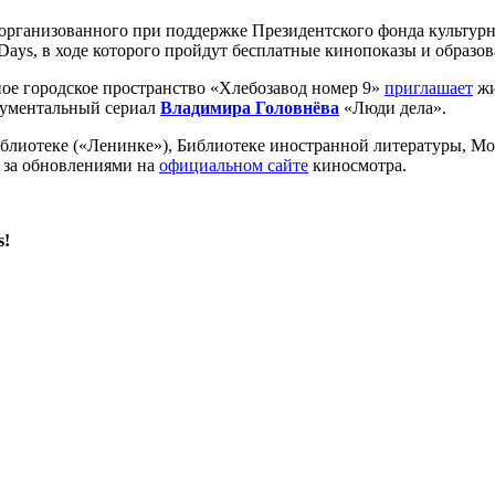
 организованного при поддержке Президентского фонда культур
m Days, в ходе которого пройдут бесплатные кинопоказы и образо
ное городское пространство «Хлебозавод номер 9»
приглашает
жи
окументальный сериал
Владимира Головнёва
«Люди дела».
блиотеке («Ленинке»), Библиотеке иностранной литературы, Мо
 за обновлениями на
официальном сайте
киносмотра.
s!