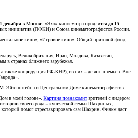
21 декабря
в Москве. «Эхо» киносмотра продлится
до 15
рных инициатив (ПФКИ) и Союза кинематографистов России.
кументальное кино», «Игровое кино». Общий призовой фонд
Беларусь, Великобритания, Иран, Молдова, Казахстан,
ым в странах ближнего зарубежья.
 а также копродукция РФ-КНР), из них – девять премьер. Вне
Таврида».
.М. Эйзенштейна и Центральном Доме кинематографистов.
Дом в моей голове».
Картина познакомит
зрителей с лидером
 историю своего рода – купеческой семьи Шахриных,
й, который помог отреставрировать сам Шахрин. Фильм даст