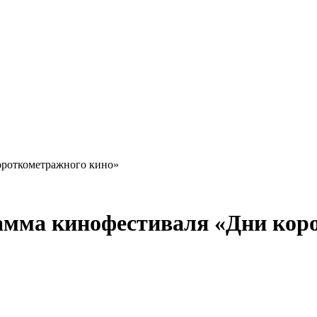
ороткометражного кино»
амма кинофестиваля «Дни кор