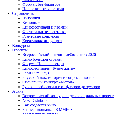
Формат: без фильтров
Новые кинотехнологии
Справочник
Питчинги
Киношколы
Кинофестивали и премии
Фестивальные агентства
Грантовые конкурсы
Креативная индустрия
Конкурсы
Проекты
Всероссийский питчинг дебютантов 2026
Кино большой страны
Форум «Новый вектор»
Кинофестиваль «Будем жить»
Short Film Days
«Русский док: история и современность»
Сценарный конкурс «Метод»
Русские веб-сериалы: от бумеров до зумеров
Архив
Всероссийский конкурс видео о социальных проек
New Distribution
Как создаётся кино
Бизнес-площадка 43 ММКФ