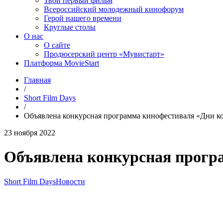
Твой первый фильм
Всероссийский молодежный кинофорум
Герой нашего времени
Круглые столы
О нас
О сайте
Продюсерский центр «Мувистарт»
Платформа MovieStart
Главная
/
Short Film Days
/
Объявлена конкурсная программа кинофестиваля «Дни к
23 ноября 2022
Объявлена конкурсная прогр
Short Film Days
Новости