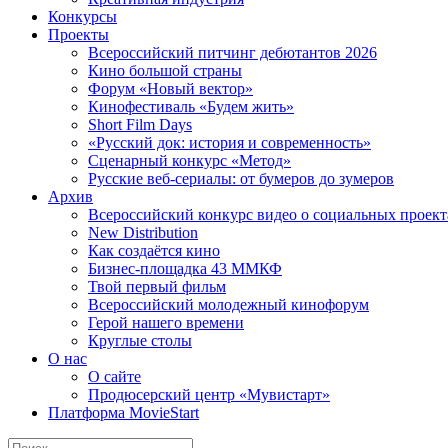
Конкурсы
Проекты
Всероссийский питчинг дебютантов 2026
Кино большой страны
Форум «Новый вектор»
Кинофестиваль «Будем жить»
Short Film Days
«Русский док: история и современность»
Сценарный конкурс «Метод»
Русские веб-сериалы: от бумеров до зумеров
Архив
Всероссийский конкурс видео о социальных проек
New Distribution
Как создаётся кино
Бизнес-площадка 43 ММКФ
Твой первый фильм
Всероссийский молодежный кинофорум
Герой нашего времени
Круглые столы
О нас
О сайте
Продюсерский центр «Мувистарт»
Платформа MovieStart