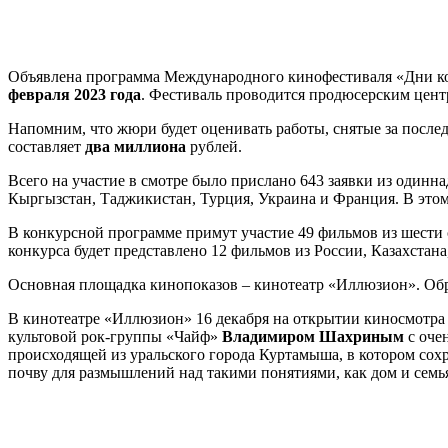
Объявлена программа Международного кинофестиваля «Дни кор
февраля 2023 года
. Фестиваль проводится продюсерским цен
Напомним, что жюри будет оценивать работы, снятые за после
составляет
два миллиона
рублей.
Всего на участие в смотре было прислано 643 заявки из одинн
Кыргызстан, Таджикистан, Турция, Украина и Франция. В этом
В конкурсной программе примут участие 49 фильмов из шести с
конкурса будет представлено 12 фильмов из России, Казахстан
Основная площадка кинопоказов – кинотеатр «Иллюзион». Обр
В кинотеатре «Иллюзион» 16 декабря на открытии киносмотра
культовой рок-группы «Чайф»
Владимиром Шахриным
с оче
происходящей из уральского города Куртамыша, в котором сох
почву для размышлений над такими понятиями, как дом и семь