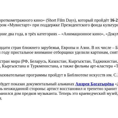
откометражного кино» (Short Film Days), который пройдёт
16-
тром «Мувистарт» при поддержке Президентского фонда культу
дние два года, в трёх категориях – «Анимационное кино», «До
адцати стран ближнего зарубежья, Европы и Азии. В их числе – 
 году пристальное внимание отборщики уделили картинам, снят
тран мира (РФ, Беларусь, Казахстан, Кыргызстан, Таджикистан,
а, Кыргызстана и Туркменистана, а также фильмы арт-кластера «
азовательные программы пройдут в Библиотеке искусств им. С
 будет показан документальный альманах
Андрея Богатырёва
«
нь неожиданной стороны: артист восстановил и трепетно хранит
ранился дом предков музыканта. Теперь это краеведческий музе
я.